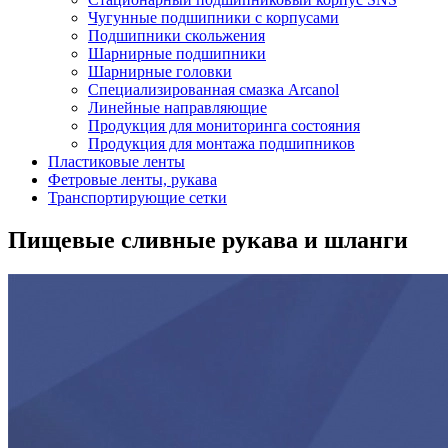
Чугунные подшипники с корпусами
Подшипники скольжения
Шарнирные подшипники
Шарнирные головки
Специализированная смазка Arcanol
Линейные направляющие
Продукция для мониторинга состояния
Продукция для монтажа подшипников
Пластиковые ленты
Фетровые ленты, рукава
Транспортирующие сетки
Пищевые сливные рукава и шланги