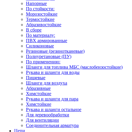
Напорные
По стойкости:
Морозостойкие
Термостойкие
Абразивостойкие
В сборе
По материалу:
ПВХ армированные
Силиконовые
Резиновые (резинотканевые)
Полиуретановые (ПУ)
По применению:
Шланги для топлива МБС (маслобензостойкие)
Рукава и шланги для воды
Пищевые
Шланги для воздуха
Абразивные
Химстойкие
Рукава и шланги для пара
Химстойкие
Рукава и шланги остальное
Для деревообработки
Для вентиляции
Соединительная арматура
Цепи