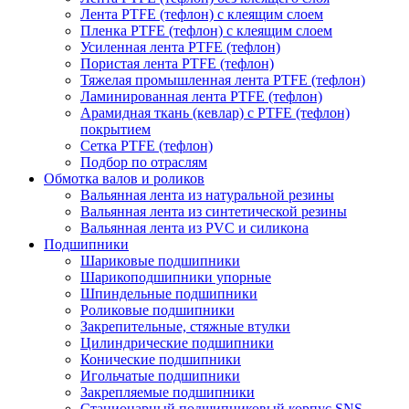
Лента PTFE (тефлон) с клеящим слоем
Пленка PTFE (тефлон) с клеящим слоем
Усиленная лента PTFE (тефлон)
Пористая лента PTFE (тефлон)
Тяжелая промышленная лента PTFE (тефлон)
Ламинированная лента PTFE (тефлон)
Арамидная ткань (кевлар) с PTFE (тефлон)
покрытием
Сетка PTFE (тефлон)
Подбор по отраслям
Обмотка валов и роликов
Вальянная лента из натуральной резины
Вальянная лента из синтетической резины
Вальянная лента из PVC и силикона
Подшипники
Шариковые подшипники
Шарикоподшипники упорные
Шпиндельные подшипники
Роликовые подшипники
Закрепительные, стяжные втулки
Цилиндрические подшипники
Конические подшипники
Игольчатые подшипники
Закрепляемые подшипники
Стационарный подшипниковый корпус SNS