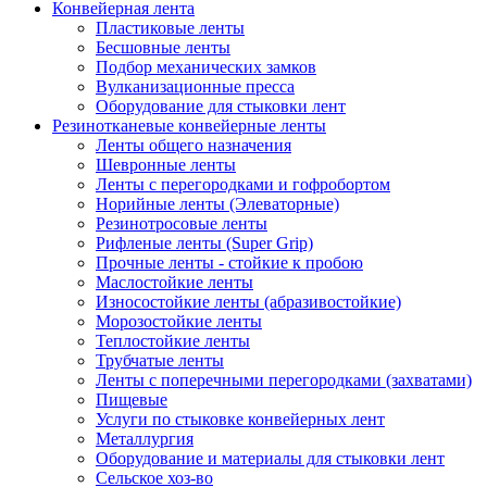
Конвейерная лента
Пластиковые ленты
Бесшовные ленты
Подбор механических замков
Вулканизационные пресса
Оборудование для стыковки лент
Резинотканевые конвейерные ленты
Ленты общего назначения
Шевронные ленты
Ленты с перегородками и гофробортом
Норийные ленты (Элеваторные)
Резинотросовые ленты
Рифленые ленты (Super Grip)
Прочные ленты - стойкие к пробою
Маслостойкие ленты
Износостойкие ленты (абразивостойкие)
Морозостойкие ленты
Теплостойкие ленты
Трубчатые ленты
Ленты с поперечными перегородками (захватами)
Пищевые
Услуги по стыковке конвейерных лент
Металлургия
Оборудование и материалы для стыковки лент
Сельское хоз-во