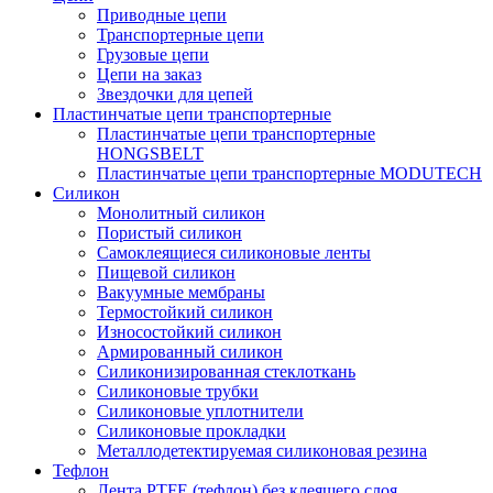
Приводные цепи
Транспортерные цепи
Грузовые цепи
Цепи на заказ
Звездочки для цепей
Пластинчатые цепи транспортерные
Пластинчатые цепи транспортерные
HONGSBELT
Пластинчатые цепи транспортерные MODUTECH
Силикон
Монолитный силикон
Пористый силикон
Самоклеящиеся силиконовые ленты
Пищевой силикон
Вакуумные мембраны
Термостойкий силикон
Износостойкий силикон
Армированный силикон
Силиконизированная стеклоткань
Силиконовые трубки
Силиконовые уплотнители
Силиконовые прокладки
Металлодетектируемая силиконовая резина
Тефлон
Лента PTFE (тефлон) без клеящего слоя