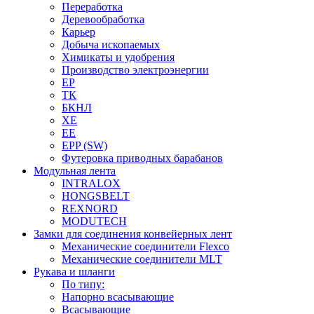
Переработка
Деревообработка
Карьер
Добыча ископаемых
Химикаты и удобрения
Производство электроэнергии
EP
ТК
БКНЛ
XE
EE
EPP (SW)
Футеровка приводных барабанов
Модульная лента
INTRALOX
HONGSBELT
REXNORD
MODUTECH
Замки для соединения конвейерных лент
Механические соединители Flexco
Механические соединители MLT
Рукава и шланги
По типу:
Напорно всасывающие
Всасывающие