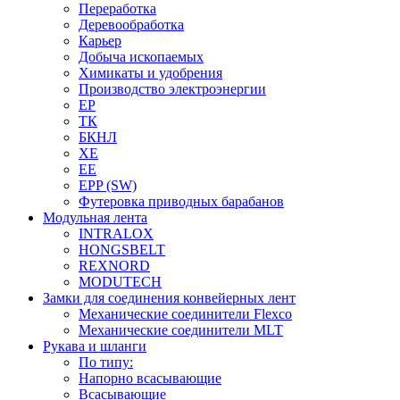
Переработка
Деревообработка
Карьер
Добыча ископаемых
Химикаты и удобрения
Производство электроэнергии
EP
ТК
БКНЛ
XE
EE
EPP (SW)
Футеровка приводных барабанов
Модульная лента
INTRALOX
HONGSBELT
REXNORD
MODUTECH
Замки для соединения конвейерных лент
Механические соединители Flexco
Механические соединители MLT
Рукава и шланги
По типу:
Напорно всасывающие
Всасывающие