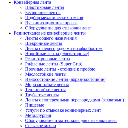
Конвейерная лента
Пластиковые ленты
Бесшовные ленты
Подбор механических замков
Вулканизационные пресса
Оборудование для стыковки лент
Резинотканевые конвейерные ленты
Ленты общего назначения
Шевронные ленты
Ленты с перегородками и гофробортом
Норийные ленты (Элеваторные)
Резинотросовые ленты
Рифленые ленты (Super Grip)
Прочные ленты - стойкие к пробою
Маслостойкие ленты
Износостойкие ленты (абразивостойкие)
Морозостойкие ленты
Теплостойкие ленты
Трубчатые ленты
Ленты с поперечными перегородками (захватами)
Пищевые
Услуги по стыковке конвейерных лент
Металлургия
Оборудование и материалы для стыковки лент
Сельское хоз-во