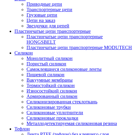
Приводные цепи
Транспортерные цепи
Грузовые цепи
Цепи на заказ
Звездочки для цепей
Пластинчатые цепи транспортерные
Пластинчатые цепи транспортерные
HONGSBELT
Пластинчатые цепи транспортерные MODUTECH
Силикон
Монолитный силикон
Пористый силикон
Самоклеящиеся силиконовые ленты
Пищевой силикон
Вакуумные мембраны
Термостойкий силикон
Износостойкий силикон
Армированный силикон
Силиконизированная стеклоткань
Силиконовые трубки
Силиконовые уплотнители
Силиконовые прокладки
Металлодетектируемая силиконовая резина
Тефлон
Лента PTFE (тефлон) без клеящего слоя