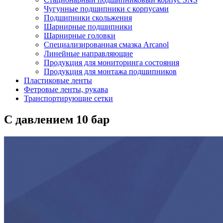
Чугунные подшипники с корпусами
Подшипники скольжения
Шарнирные подшипники
Шарнирные головки
Специализированная смазка Arcanol
Линейные направляющие
Продукция для мониторинга состояния
Продукция для монтажа подшипников
Пластиковые ленты
Фетровые ленты, рукава
Транспортирующие сетки
С давлением 10 бар