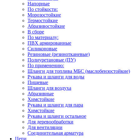
Напорные
По стойкости:
Морозостойкие
Термостойкие
Абразивостойкие
В сборе
По материалу:
ПВХ армированные
Силиконовые
Резиновые (резинотканевые)
Полиуретановые (ПУ)
По применению:
Шланги для топлива МБС (маслобензостойкие)
Рукава и шланги для воды
Пищевые
Шланги для воздуха
Абразивные
Химстойкие
Рукава и шланги для пара
Химстойкие
Рукава и шланги остальное
Для деревообработки
Для вентиляции
Соединительная арматура
Цепи