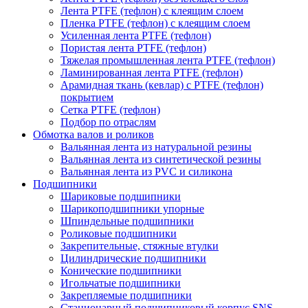
Лента PTFE (тефлон) с клеящим слоем
Пленка PTFE (тефлон) с клеящим слоем
Усиленная лента PTFE (тефлон)
Пористая лента PTFE (тефлон)
Тяжелая промышленная лента PTFE (тефлон)
Ламинированная лента PTFE (тефлон)
Арамидная ткань (кевлар) с PTFE (тефлон)
покрытием
Сетка PTFE (тефлон)
Подбор по отраслям
Обмотка валов и роликов
Вальянная лента из натуральной резины
Вальянная лента из синтетической резины
Вальянная лента из PVC и силикона
Подшипники
Шариковые подшипники
Шарикоподшипники упорные
Шпиндельные подшипники
Роликовые подшипники
Закрепительные, стяжные втулки
Цилиндрические подшипники
Конические подшипники
Игольчатые подшипники
Закрепляемые подшипники
Стационарный подшипниковый корпус SNS