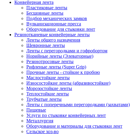
Конвейерная лента
Пластиковые ленты
Бесшовные ленты
Подбор механических замков
Вулканизационные пресса
Оборудование для стыковки лент
Резинотканевые конвейерные ленты
Ленты общего назначения
Шевронные ленты
Ленты с перегородками и гофробортом
Норийные ленты (Элеваторные)
Резинотросовые ленты
Рифленые ленты (Super Grip)
Прочные ленты - стойкие к пробою
Маслостойкие ленты
Износостойкие ленты (абразивостойкие)
Морозостойкие ленты
Теплостойкие ленты
Трубчатые ленты
Ленты с поперечными перегородками (захватами)
Пищевые
Услуги по стыковке конвейерных лент
Металлургия
Оборудование и материалы для стыковки лент
Сельское хоз-во