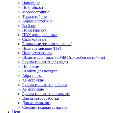
Напорные
По стойкости:
Морозостойкие
Термостойкие
Абразивостойкие
В сборе
По материалу:
ПВХ армированные
Силиконовые
Резиновые (резинотканевые)
Полиуретановые (ПУ)
По применению:
Шланги для топлива МБС (маслобензостойкие)
Рукава и шланги для воды
Пищевые
Шланги для воздуха
Абразивные
Химстойкие
Рукава и шланги для пара
Химстойкие
Рукава и шланги остальное
Для деревообработки
Для вентиляции
Соединительная арматура
Цепи