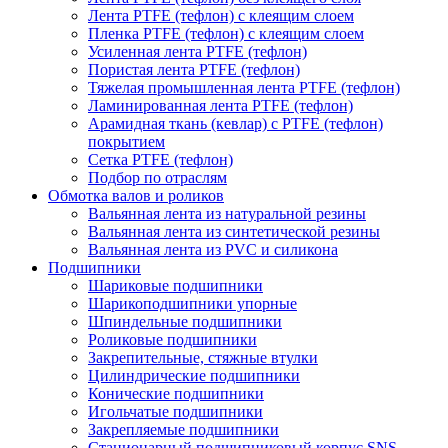
Лента PTFE (тефлон) с клеящим слоем
Пленка PTFE (тефлон) с клеящим слоем
Усиленная лента PTFE (тефлон)
Пористая лента PTFE (тефлон)
Тяжелая промышленная лента PTFE (тефлон)
Ламинированная лента PTFE (тефлон)
Арамидная ткань (кевлар) с PTFE (тефлон)
покрытием
Сетка PTFE (тефлон)
Подбор по отраслям
Обмотка валов и роликов
Вальянная лента из натуральной резины
Вальянная лента из синтетической резины
Вальянная лента из PVC и силикона
Подшипники
Шариковые подшипники
Шарикоподшипники упорные
Шпиндельные подшипники
Роликовые подшипники
Закрепительные, стяжные втулки
Цилиндрические подшипники
Конические подшипники
Игольчатые подшипники
Закрепляемые подшипники
Стационарный подшипниковый корпус SNS