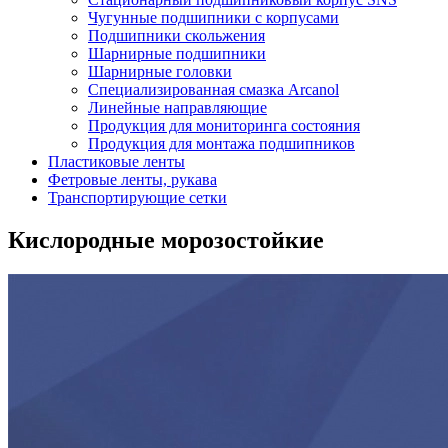
Чугунные подшипники с корпусами
Подшипники скольжения
Шарнирные подшипники
Шарнирные головки
Специализированная смазка Arcanol
Линейные направляющие
Продукция для мониторинга состояния
Продукция для монтажа подшипников
Пластиковые ленты
Фетровые ленты, рукава
Транспортирующие сетки
Кислородные морозостойкие