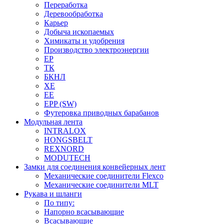
Переработка
Деревообработка
Карьер
Добыча ископаемых
Химикаты и удобрения
Производство электроэнергии
EP
ТК
БКНЛ
XE
EE
EPP (SW)
Футеровка приводных барабанов
Модульная лента
INTRALOX
HONGSBELT
REXNORD
MODUTECH
Замки для соединения конвейерных лент
Механические соединители Flexco
Механические соединители MLT
Рукава и шланги
По типу:
Напорно всасывающие
Всасывающие