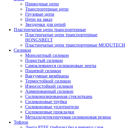
Приводные цепи
Транспортерные цепи
Грузовые цепи
Цепи на заказ
Звездочки для цепей
Пластинчатые цепи транспортерные
Пластинчатые цепи транспортерные
HONGSBELT
Пластинчатые цепи транспортерные MODUTECH
Силикон
Монолитный силикон
Пористый силикон
Самоклеящиеся силиконовые ленты
Пищевой силикон
Вакуумные мембраны
Термостойкий силикон
Износостойкий силикон
Армированный силикон
Силиконизированная стеклоткань
Силиконовые трубки
Силиконовые уплотнители
Силиконовые прокладки
Металлодетектируемая силиконовая резина
Тефлон
Лента PTFE (тефлон) без клеящего слоя