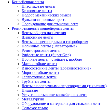
Конвейерная лента
Пластиковые ленты
Бесшовные ленты
Подбор механических замков
Вулканизационные пресса
Оборудование для стыковки лент
Резинотканевые конвейерные ленты
Ленты общего назначения
Шевронные ленты
Ленты с перегородками и гофробортом
Норийные ленты (Элеваторные)
Резинотросовые ленты
Рифленые ленты (Super Grip)
Прочные ленты - стойкие к пробою
Маслостойкие ленты
Износостойкие ленты (абразивостойкие)
Морозостойкие ленты
Теплостойкие ленты
Трубчатые ленты
Ленты с поперечными перегородками (захватами)
Пищевые
Услуги по стыковке конвейерных лент
Металлургия
Оборудование и материалы для стыковки лент
Сельское хоз-во