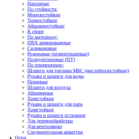
Напорные
По стойкости:
Морозостойкие
Термостойкие
Абразивостойкие
В сборе
По материалу:
ПВХ армированные
Силиконовые
Резиновые (резинотканевые)
Полиуретановые (ПУ)
По применению:
Шланги для топлива МБС (маслобензостойкие)
Рукава и шланги для воды
Пищевые
Шланги для воздуха
Абразивные
Химстойкие
Рукава и шланги для пара
Химстойкие
Рукава и шланги остальное
Для деревообработки
Для вентиляции
Соединительная арматура
Цепи