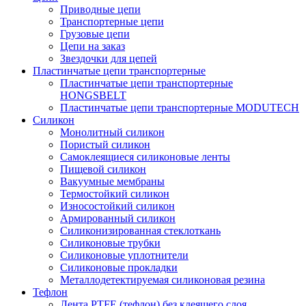
Приводные цепи
Транспортерные цепи
Грузовые цепи
Цепи на заказ
Звездочки для цепей
Пластинчатые цепи транспортерные
Пластинчатые цепи транспортерные
HONGSBELT
Пластинчатые цепи транспортерные MODUTECH
Силикон
Монолитный силикон
Пористый силикон
Самоклеящиеся силиконовые ленты
Пищевой силикон
Вакуумные мембраны
Термостойкий силикон
Износостойкий силикон
Армированный силикон
Силиконизированная стеклоткань
Силиконовые трубки
Силиконовые уплотнители
Силиконовые прокладки
Металлодетектируемая силиконовая резина
Тефлон
Лента PTFE (тефлон) без клеящего слоя