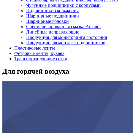
Чугунные подшипники с корпусами
Подшипники скольжения
Шарнирные подшипники
Шарнирные головки
Специализированная смазка Arcanol
Линейные направляющие
Продукция для мониторинга состояния
Продукция для монтажа подшипников
Пластиковые ленты
Фетровые ленты, рукава
Транспортирующие сетки
Для горячей воздуха