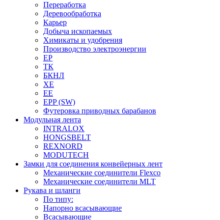
Переработка
Деревообработка
Карьер
Добыча ископаемых
Химикаты и удобрения
Производство электроэнергии
EP
ТК
БКНЛ
XE
EE
EPP (SW)
Футеровка приводных барабанов
Модульная лента
INTRALOX
HONGSBELT
REXNORD
MODUTECH
Замки для соединения конвейерных лент
Механические соединители Flexco
Механические соединители MLT
Рукава и шланги
По типу:
Напорно всасывающие
Всасывающие