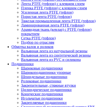
Лента PTFE (тефлон) с клеящим слоем
Пленка PTFE (тефлон) с клеящим слоем
Усиленная лента PTFE (тефлон)
Пористая лента PTFE (тефлон)
Тяжелая промышленная лента PTFE (тефлон)
Ламинированная лента PTFE (тефлон)
Арамидная ткань (кевлар) с PTFE (тефлон)
покрытием
Сетка PTFE (тефлон)
Подбор по отраслям
Обмотка валов и роликов
Вальянная лента из натуральной резины
Вальянная лента из синтетической резины
Вальянная лента из PVC и силикона
Подшипники
Шариковые подшипники
Шарикоподшипники упорные
Шпиндельные подшипники
Роликовые подшипники
Закрепительные, стяжные втулки
Цилиндрические подшипники
Конические подшипники
Игольчатые подшипники
Закрепляемые подшипники
Стационарный подшипниковый корпус SNS