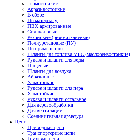
Термостойкие
Абразивостойкие
В сборе
По материалу:
ПВХ армированные
Силиконовые
Резиновые (резинотканевые)
Полиуретановые (ПУ)
По применению:
Шланги для топлива МБС (маслобензостойкие)
Рукава и шланги для воды
Пищевые
Шланги для воздуха
Абразивные
Химстойкие
Рукава и шланги для пара
Химстойкие
Рукава и шланги остальное
Для деревообработки
Для вентиляции
Соединительная арматура
Цепи
Приводные цепи
Транспортерные цепи
Грузовые цепи