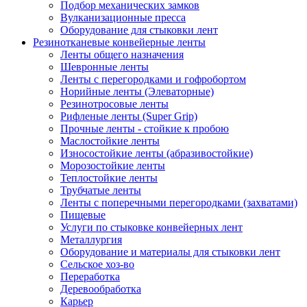
Подбор механических замков
Вулканизационные пресса
Оборудование для стыковки лент
Резинотканевые конвейерные ленты
Ленты общего назначения
Шевронные ленты
Ленты с перегородками и гофробортом
Норийные ленты (Элеваторные)
Резинотросовые ленты
Рифленые ленты (Super Grip)
Прочные ленты - стойкие к пробою
Маслостойкие ленты
Износостойкие ленты (абразивостойкие)
Морозостойкие ленты
Теплостойкие ленты
Трубчатые ленты
Ленты с поперечными перегородками (захватами)
Пищевые
Услуги по стыковке конвейерных лент
Металлургия
Оборудование и материалы для стыковки лент
Сельское хоз-во
Переработка
Деревообработка
Карьер