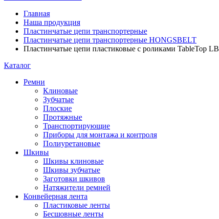
Главная
Наша продукция
Пластинчатые цепи транспортерные
Пластинчатые цепи транспортерные HONGSBELT
Пластинчатые цепи пластиковые с роликами TableTop L
Каталог
Ремни
Клиновые
Зубчатые
Плоские
Протяжные
Транспортирующие
Приборы для монтажа и контроля
Полиуретановые
Шкивы
Шкивы клиновые
Шкивы зубчатые
Заготовки шкивов
Натяжители ремней
Конвейерная лента
Пластиковые ленты
Бесшовные ленты