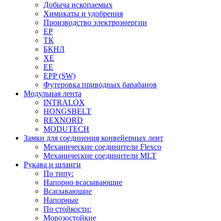
Добыча ископаемых
Химикаты и удобрения
Производство электроэнергии
EP
ТК
БКНЛ
XE
EE
EPP (SW)
Футеровка приводных барабанов
Модульная лента
INTRALOX
HONGSBELT
REXNORD
MODUTECH
Замки для соединения конвейерных лент
Механические соединители Flexco
Механические соединители MLT
Рукава и шланги
По типу:
Напорно всасывающие
Всасывающие
Напорные
По стойкости:
Морозостойкие