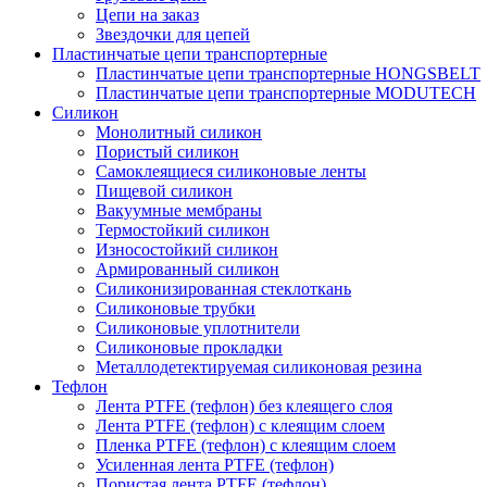
Цепи на заказ
Звездочки для цепей
Пластинчатые цепи транспортерные
Пластинчатые цепи транспортерные HONGSBELT
Пластинчатые цепи транспортерные MODUTECH
Силикон
Монолитный силикон
Пористый силикон
Самоклеящиеся силиконовые ленты
Пищевой силикон
Вакуумные мембраны
Термостойкий силикон
Износостойкий силикон
Армированный силикон
Силиконизированная стеклоткань
Силиконовые трубки
Силиконовые уплотнители
Силиконовые прокладки
Металлодетектируемая силиконовая резина
Тефлон
Лента PTFE (тефлон) без клеящего слоя
Лента PTFE (тефлон) с клеящим слоем
Пленка PTFE (тефлон) с клеящим слоем
Усиленная лента PTFE (тефлон)
Пористая лента PTFE (тефлон)