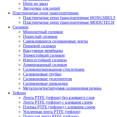
Цепи на заказ
Звездочки для цепей
Пластинчатые цепи транспортерные
Пластинчатые цепи транспортерные HONGSBELT
Пластинчатые цепи транспортерные MODUTECH
Силикон
Монолитный силикон
Пористый силикон
Самоклеящиеся силиконовые ленты
Пищевой силикон
Вакуумные мембраны
Термостойкий силикон
Износостойкий силикон
Армированный силикон
Силиконизированная стеклоткань
Силиконовые трубки
Силиконовые уплотнители
Силиконовые прокладки
Металлодетектируемая силиконовая резина
Тефлон
Лента PTFE (тефлон) без клеящего слоя
Лента PTFE (тефлон) с клеящим слоем
Пленка PTFE (тефлон) с клеящим слоем
Усиленная лента PTFE (тефлон)
Пористая лента PTFE (тефлон)