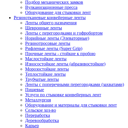
Подбор механических замков
Вулканизационные пресса
Оборудование для стыковки лент
Резинотканевые конвейерные ленты
Ленты общего назначения
Шевронные ленты
Ленты с перегородками и гофробортом
Норийные ленты (Элеваторные)
Резинотросовые ленты
Рифленые ленты (Super Grip)
Прочные ленты - стойкие к пробою
Маслостойкие ленты
Износостойкие ленты (абразивостойкие)
Морозостойкие ленты
Теплостойкие ленты
Трубчатые ленты
Ленты с поперечными перегородками (захватами)
Пищевые
Услуги по стыковке конвейерных лент
Металлургия
Оборудование и материалы для стыковки лент
Сельское хоз-во
Переработка
Деревообработка
Карьер