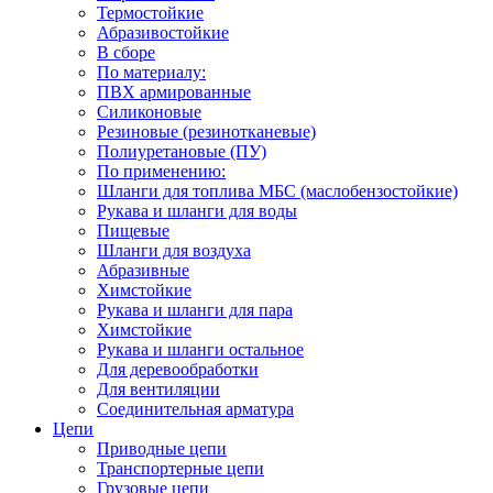
Термостойкие
Абразивостойкие
В сборе
По материалу:
ПВХ армированные
Силиконовые
Резиновые (резинотканевые)
Полиуретановые (ПУ)
По применению:
Шланги для топлива МБС (маслобензостойкие)
Рукава и шланги для воды
Пищевые
Шланги для воздуха
Абразивные
Химстойкие
Рукава и шланги для пара
Химстойкие
Рукава и шланги остальное
Для деревообработки
Для вентиляции
Соединительная арматура
Цепи
Приводные цепи
Транспортерные цепи
Грузовые цепи