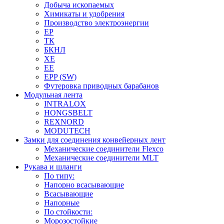
Добыча ископаемых
Химикаты и удобрения
Производство электроэнергии
EP
ТК
БКНЛ
XE
EE
EPP (SW)
Футеровка приводных барабанов
Модульная лента
INTRALOX
HONGSBELT
REXNORD
MODUTECH
Замки для соединения конвейерных лент
Механические соединители Flexco
Механические соединители MLT
Рукава и шланги
По типу:
Напорно всасывающие
Всасывающие
Напорные
По стойкости:
Морозостойкие