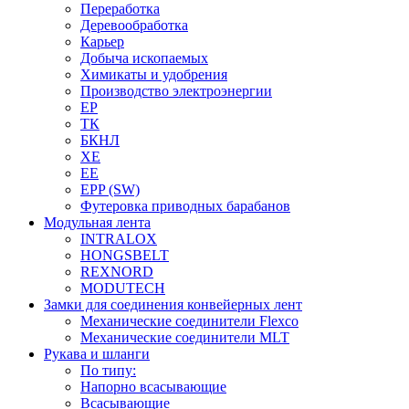
Переработка
Деревообработка
Карьер
Добыча ископаемых
Химикаты и удобрения
Производство электроэнергии
EP
ТК
БКНЛ
XE
EE
EPP (SW)
Футеровка приводных барабанов
Модульная лента
INTRALOX
HONGSBELT
REXNORD
MODUTECH
Замки для соединения конвейерных лент
Механические соединители Flexco
Механические соединители MLT
Рукава и шланги
По типу:
Напорно всасывающие
Всасывающие