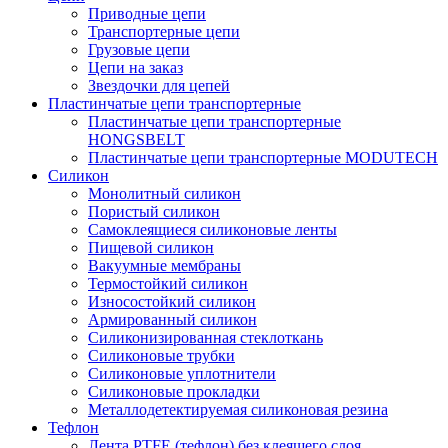
Приводные цепи
Транспортерные цепи
Грузовые цепи
Цепи на заказ
Звездочки для цепей
Пластинчатые цепи транспортерные
Пластинчатые цепи транспортерные
HONGSBELT
Пластинчатые цепи транспортерные MODUTECH
Силикон
Монолитный силикон
Пористый силикон
Самоклеящиеся силиконовые ленты
Пищевой силикон
Вакуумные мембраны
Термостойкий силикон
Износостойкий силикон
Армированный силикон
Силиконизированная стеклоткань
Силиконовые трубки
Силиконовые уплотнители
Силиконовые прокладки
Металлодетектируемая силиконовая резина
Тефлон
Лента PTFE (тефлон) без клеящего слоя