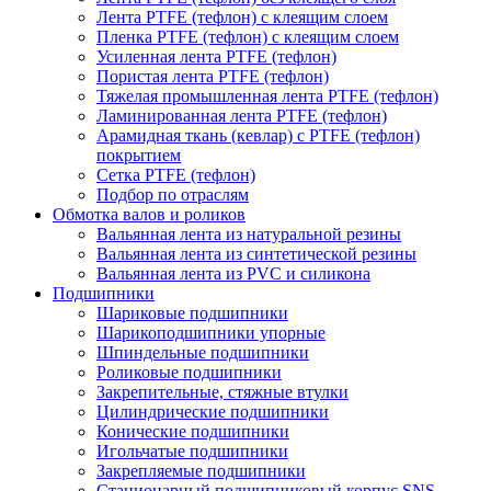
Лента PTFE (тефлон) с клеящим слоем
Пленка PTFE (тефлон) с клеящим слоем
Усиленная лента PTFE (тефлон)
Пористая лента PTFE (тефлон)
Тяжелая промышленная лента PTFE (тефлон)
Ламинированная лента PTFE (тефлон)
Арамидная ткань (кевлар) с PTFE (тефлон)
покрытием
Сетка PTFE (тефлон)
Подбор по отраслям
Обмотка валов и роликов
Вальянная лента из натуральной резины
Вальянная лента из синтетической резины
Вальянная лента из PVC и силикона
Подшипники
Шариковые подшипники
Шарикоподшипники упорные
Шпиндельные подшипники
Роликовые подшипники
Закрепительные, стяжные втулки
Цилиндрические подшипники
Конические подшипники
Игольчатые подшипники
Закрепляемые подшипники
Стационарный подшипниковый корпус SNS