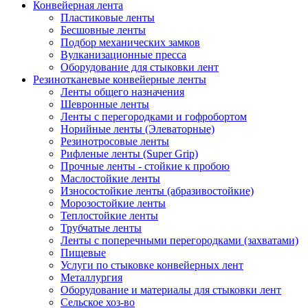
Конвейерная лента
Пластиковые ленты
Бесшовные ленты
Подбор механических замков
Вулканизационные пресса
Оборудование для стыковки лент
Резинотканевые конвейерные ленты
Ленты общего назначения
Шевронные ленты
Ленты с перегородками и гофробортом
Норийные ленты (Элеваторные)
Резинотросовые ленты
Рифленые ленты (Super Grip)
Прочные ленты - стойкие к пробою
Маслостойкие ленты
Износостойкие ленты (абразивостойкие)
Морозостойкие ленты
Теплостойкие ленты
Трубчатые ленты
Ленты с поперечными перегородками (захватами)
Пищевые
Услуги по стыковке конвейерных лент
Металлургия
Оборудование и материалы для стыковки лент
Сельское хоз-во