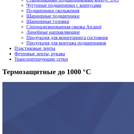
Чугунные подшипники с корпусами
Подшипники скольжения
Шарнирные подшипники
Шарнирные головки
Специализированная смазка Arcanol
Линейные направляющие
Продукция для мониторинга состояния
Продукция для монтажа подшипников
Пластиковые ленты
Фетровые ленты, рукава
Транспортирующие сетки
Термозащитные до 1000 °C