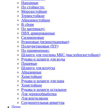
Напорные
По стойкости:
Морозостойкие
Термостойкие
Абразивостойкие
В сборе
По материалу:
ПВХ армированные
Силиконовые
Резиновые (резинотканевые)
Полиуретановые (ПУ)
По применению:
Шланги для топлива МБС (маслобензостойкие)
Рукава и шланги для воды
Пищевые
Шланги для воздуха
Абразивные
Химстойкие
Рукава и шланги для пара
Химстойкие
Рукава и шланги остальное
Для деревообработки
Для вентиляции
Соединительная арматура
Цепи