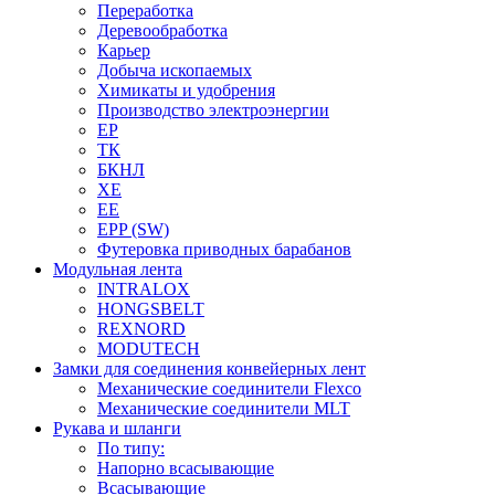
Переработка
Деревообработка
Карьер
Добыча ископаемых
Химикаты и удобрения
Производство электроэнергии
EP
ТК
БКНЛ
XE
EE
EPP (SW)
Футеровка приводных барабанов
Модульная лента
INTRALOX
HONGSBELT
REXNORD
MODUTECH
Замки для соединения конвейерных лент
Механические соединители Flexco
Механические соединители MLT
Рукава и шланги
По типу:
Напорно всасывающие
Всасывающие