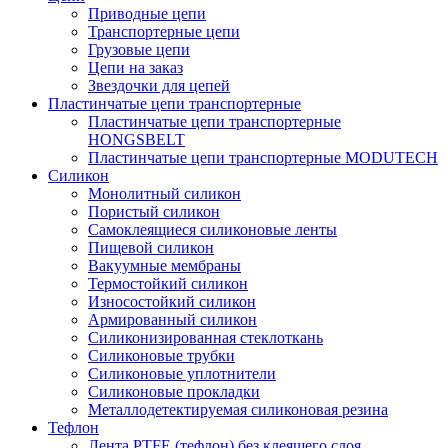
Приводные цепи
Транспортерные цепи
Грузовые цепи
Цепи на заказ
Звездочки для цепей
Пластинчатые цепи транспортерные
Пластинчатые цепи транспортерные
HONGSBELT
Пластинчатые цепи транспортерные MODUTECH
Силикон
Монолитный силикон
Пористый силикон
Самоклеящиеся силиконовые ленты
Пищевой силикон
Вакуумные мембраны
Термостойкий силикон
Износостойкий силикон
Армированный силикон
Силиконизированная стеклоткань
Силиконовые трубки
Силиконовые уплотнители
Силиконовые прокладки
Металлодетектируемая силиконовая резина
Тефлон
Лента PTFE (тефлон) без клеящего слоя