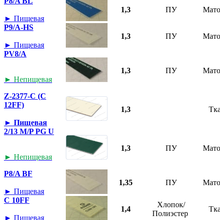
P8/A BL
1,3
ПУ
Мат
► Пищевая
P9/A-HS
1,3
ПУ
Мат
► Пищевая
PV8/A
1,3
ПУ
Мат
► Непищевая
Z-2377-C (C
12FF)
1,3
Тк
► Пищевая
2/13 M/P PG U
1,3
ПУ
Мат
► Непищевая
P8/A BF
1,35
ПУ
Мат
► Пищевая
C 10FF
Хлопок/
1,4
Тк
Полиэстер
► Пищевая