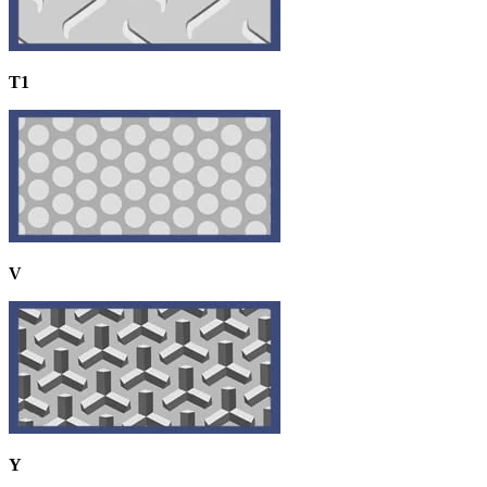
T1
V
Y