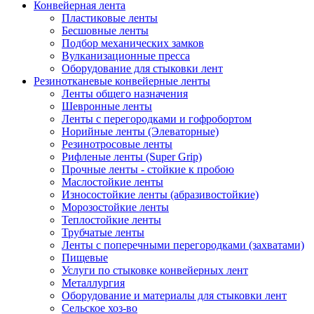
Конвейерная лента
Пластиковые ленты
Бесшовные ленты
Подбор механических замков
Вулканизационные пресса
Оборудование для стыковки лент
Резинотканевые конвейерные ленты
Ленты общего назначения
Шевронные ленты
Ленты с перегородками и гофробортом
Норийные ленты (Элеваторные)
Резинотросовые ленты
Рифленые ленты (Super Grip)
Прочные ленты - стойкие к пробою
Маслостойкие ленты
Износостойкие ленты (абразивостойкие)
Морозостойкие ленты
Теплостойкие ленты
Трубчатые ленты
Ленты с поперечными перегородками (захватами)
Пищевые
Услуги по стыковке конвейерных лент
Металлургия
Оборудование и материалы для стыковки лент
Сельское хоз-во