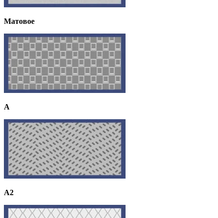
Матовое
A
A2