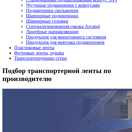
Чугунные подшипники с корпусами
Подшипники скольжения
Шарнирные подшипники
Шарнирные головки
Специализированная смазка Arcanol
Линейные направляющие
Продукция для мониторинга состояния
Продукция для монтажа подшипников
Пластиковые ленты
Фетровые ленты, рукава
Транспортирующие сетки
Подбор транспортерной ленты по
производителю