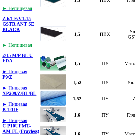
1,5
ПВХ
Гля
► Непищевая
Z 6/1 F/V1-15
GSTR ANT SE
BLACK
Уз
1,5
ПВХ
GS
► Непищевая
2/15 M/P BL U
FDA
1,5
ПУ
Мат
► Пищевая
P9/Z
1,52
ПУ
Узо
► Пищевая
XP209/Z/BL/BL
1,52
ПУ
► Пищевая
B 12UF
1,6
ПУ
Гля
► Пищевая
C P10UFMT-
AM-FL (Frayless)
1,6
ПУ
Мат