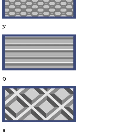
N
Q
R