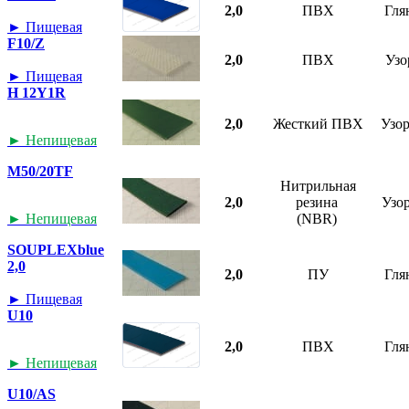
2,0
ПВХ
Гля
► Пищевая
F10/Z
2,0
ПВХ
Узо
► Пищевая
H 12Y1R
2,0
Жесткий ПВХ
Узо
► Непищевая
M50/20TF
Нитрильная
2,0
резина
Узо
► Непищевая
(NBR)
SOUPLEXblue
2,0
2,0
ПУ
Гля
► Пищевая
U10
2,0
ПВХ
Гля
► Непищевая
U10/AS