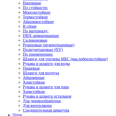
Напорные
По стойкости:
Морозостойкие
Термостойкие
Абразивостойкие
В сборе
По материалу:
ПВХ армированные
Силиконовые
Резиновые (резинотканевые)
Полиуретановые (ПУ)
По применению:
Шланги для топлива МБС (маслобензостойкие)
Рукава и шланги для воды
Пищевые
Шланги для воздуха
Абразивные
Химстойкие
Рукава и шланги для пара
Химстойкие
Рукава и шланги остальное
Для деревообработки
Для вентиляции
Соединительная арматура
Цепи