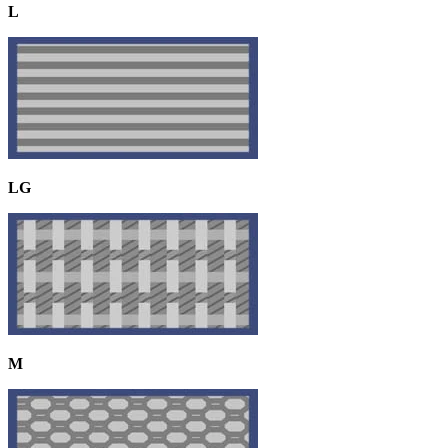
L
LG
M