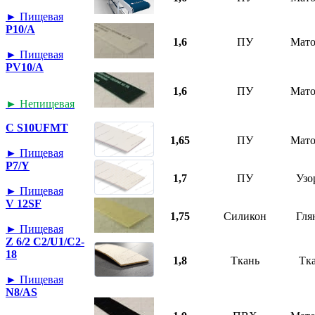
► Пищевая
P10/A
1,6
ПУ
Мат
► Пищевая
PV10/A
1,6
ПУ
Мат
► Непищевая
C S10UFMT
1,65
ПУ
Мат
► Пищевая
P7/Y
1,7
ПУ
Узо
► Пищевая
V 12SF
1,75
Силикон
Гля
► Пищевая
Z 6/2 C2/U1/C2-
18
1,8
Ткань
Тк
► Пищевая
N8/AS