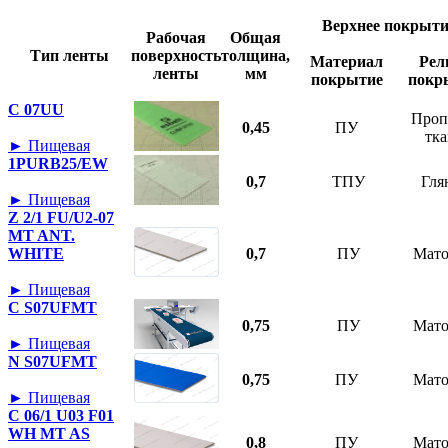
Верхнее покрыти
Рабочая
Общая
Тип ленты
поверхность
толщина,
Материал
Рел
ленты
мм
покрытие
покр
C 07UU
Проп
0,45
ПУ
тк
► Пищевая
1PURB25/EW
0,7
ТПУ
Гля
► Пищевая
Z 2/1 FU/U2-07
MT ANT.
WHITE
0,7
ПУ
Мат
► Пищевая
C S07UFMT
0,75
ПУ
Мат
► Пищевая
N S07UFMT
0,75
ПУ
Мат
► Пищевая
C 06/1 U03 F01
WH MT AS
0,8
ПУ
Мат