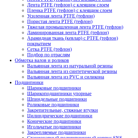
Лента PTFE (тефлон) с клеящим слоем
Пленка PTFE (тефлон) с клеящим слоем
Усиленная лента PTFE (тефлон)
Пористая лента PTFE (тефлон)
Тяжелая промышленная лента PTFE (тефлон)
Ламинированная лента PTFE (тефлон)
Арамидная ткань (кевлар) с PTFE (тефлон)
покрытием
Сетка PTFE (тефлон)
Подбор по отраслям
Обмотка валов и роликов
Вальянная лента из натуральной резины
Вальянная лента из синтетической резины
Вальянная лента из PVC и силикона
Подшипники
Шариковые подшипники
Шарикоподшипники упорные
Шпиндельные подшипники
Роликовые подшипники
Закрепительные, стяжные втулки
Цилиндрические подшипники
Конические подшипники
Игольчатые подшипники
Закрепляемые подшипники
Стационарный подшипниковый корпус SNS