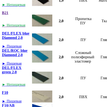
1,9
ПВХ
Мат
► Непищевая
B21
Пропитка
2,0
Тк
ПУ
► Непищевая
DEL/FLEX blue
Diamond 2,0
2,0
ПУ
Гля
► Пищевая
DEL/ROC blue
Сложный
Diamond 2,0
2,0
полиэфирный
Гля
эластомер
► Пищевая
DEL/FLEX
green 2,0
2,0
ПУ
Гля
► Непищевая
F10
2,0
ПВХ
Гля
► Пищевая
F10/AB