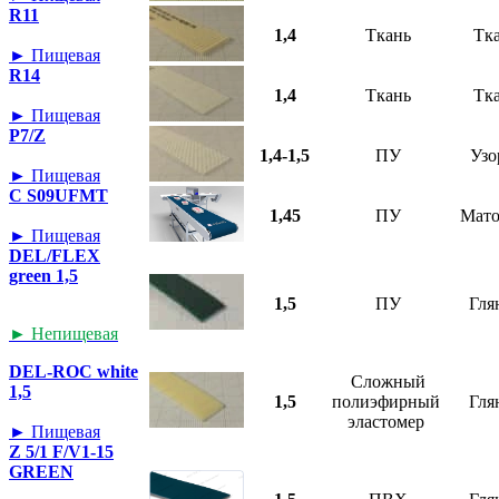
R11
1,4
Ткань
Тк
► Пищевая
R14
1,4
Ткань
Тк
► Пищевая
P7/Z
1,4-1,5
ПУ
Узо
► Пищевая
C S09UFMT
1,45
ПУ
Мат
► Пищевая
DEL/FLEX
green 1,5
1,5
ПУ
Гля
► Непищевая
DEL-ROC white
Сложный
1,5
1,5
полиэфирный
Гля
эластомер
► Пищевая
Z 5/1 F/V1-15
GREEN