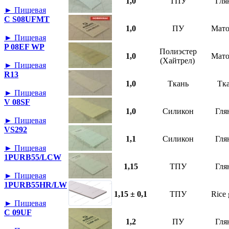
1,0
ТПУ
Гля
► Пищевая
C S08UFMT
1,0
ПУ
Мат
► Пищевая
P 08EF WP
Полиэстер
1,0
Мат
(Хайтрел)
► Пищевая
R13
1,0
Ткань
Тк
► Пищевая
V 08SF
1,0
Силикон
Гля
► Пищевая
VS292
1,1
Силикон
Гля
► Пищевая
1PURB55/LCW
1,15
ТПУ
Гля
► Пищевая
1PURB55HR/LW
1,15 ± 0,1
ТПУ
Rice 
► Пищевая
C 09UF
1,2
ПУ
Гля