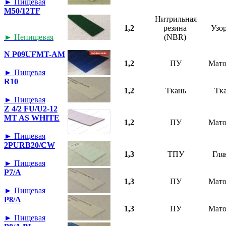
► Пищевая
M50/12TF
Нитрильная
1,2
резина
Узо
► Непищевая
(NBR)
N P09UFMT-AM
1,2
ПУ
Мат
► Пищевая
R10
1,2
Ткань
Тк
► Пищевая
Z 4/2 FU/U2-12
MT AS WHITE
1,2
ПУ
Мат
► Пищевая
2PURB20/CW
1,3
ТПУ
Гля
► Пищевая
P7/A
1,3
ПУ
Мат
► Пищевая
P8/A
1,3
ПУ
Мат
► Пищевая