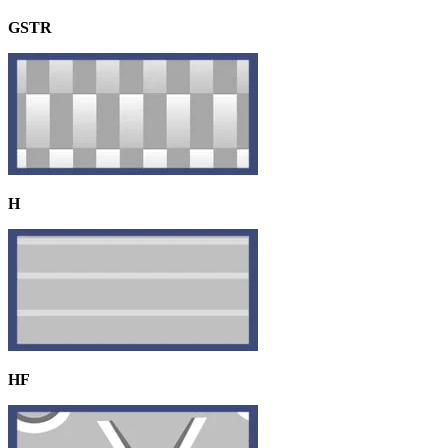
GSTR
H
HF