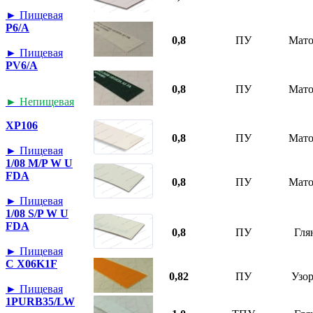
► Пищевая
P6/A
0,8
ПУ
Мат
► Пищевая
PV6/A
0,8
ПУ
Мат
► Непищевая
XP106
0,8
ПУ
Мат
► Пищевая
1/08 M/P W U
FDA
0,8
ПУ
Мат
► Пищевая
1/08 S/P W U
FDA
0,8
ПУ
Гля
► Пищевая
C X06K1F
0,82
ПУ
Узо
► Пищевая
1PURB35/LW