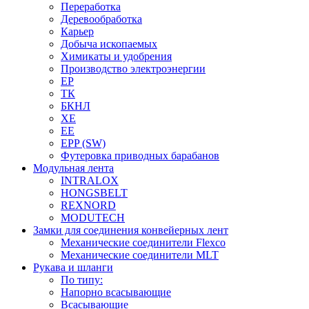
Переработка
Деревообработка
Карьер
Добыча ископаемых
Химикаты и удобрения
Производство электроэнергии
EP
ТК
БКНЛ
XE
EE
EPP (SW)
Футеровка приводных барабанов
Модульная лента
INTRALOX
HONGSBELT
REXNORD
MODUTECH
Замки для соединения конвейерных лент
Механические соединители Flexco
Механические соединители MLT
Рукава и шланги
По типу:
Напорно всасывающие
Всасывающие