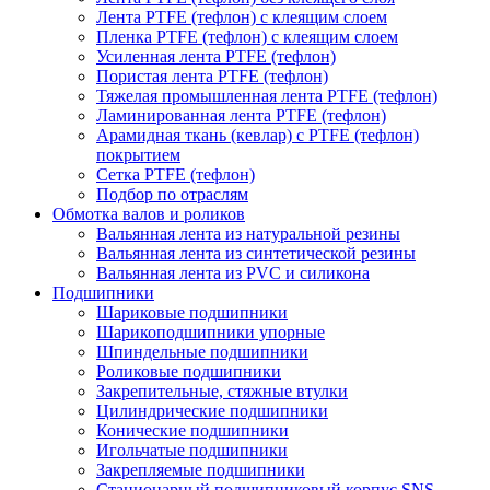
Лента PTFE (тефлон) с клеящим слоем
Пленка PTFE (тефлон) с клеящим слоем
Усиленная лента PTFE (тефлон)
Пористая лента PTFE (тефлон)
Тяжелая промышленная лента PTFE (тефлон)
Ламинированная лента PTFE (тефлон)
Арамидная ткань (кевлар) с PTFE (тефлон)
покрытием
Сетка PTFE (тефлон)
Подбор по отраслям
Обмотка валов и роликов
Вальянная лента из натуральной резины
Вальянная лента из синтетической резины
Вальянная лента из PVC и силикона
Подшипники
Шариковые подшипники
Шарикоподшипники упорные
Шпиндельные подшипники
Роликовые подшипники
Закрепительные, стяжные втулки
Цилиндрические подшипники
Конические подшипники
Игольчатые подшипники
Закрепляемые подшипники
Стационарный подшипниковый корпус SNS