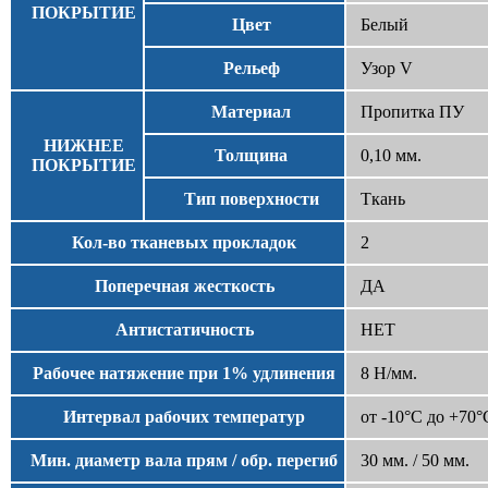
ПОКРЫТИЕ
Цвет
Белый
Рельеф
Узор V
Материал
Пропитка ПУ
НИЖНЕЕ
Толщина
0,10 мм.
ПОКРЫТИЕ
Тип поверхности
Ткань
Кол-во тканевых прокладок
2
Поперечная жесткость
ДА
Антистатичность
НЕТ
Рабочее натяжение при 1% удлинения
8 Н/мм.
Интервал рабочих температур
от -10°С до +70°
Мин. диаметр вала прям / обр. перегиб
30 мм. / 50 мм.