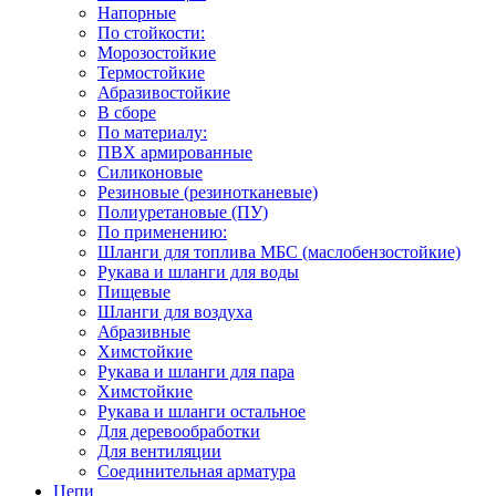
Напорные
По стойкости:
Морозостойкие
Термостойкие
Абразивостойкие
В сборе
По материалу:
ПВХ армированные
Силиконовые
Резиновые (резинотканевые)
Полиуретановые (ПУ)
По применению:
Шланги для топлива МБС (маслобензостойкие)
Рукава и шланги для воды
Пищевые
Шланги для воздуха
Абразивные
Химстойкие
Рукава и шланги для пара
Химстойкие
Рукава и шланги остальное
Для деревообработки
Для вентиляции
Соединительная арматура
Цепи