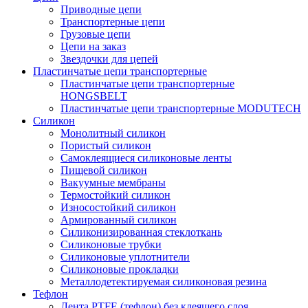
Приводные цепи
Транспортерные цепи
Грузовые цепи
Цепи на заказ
Звездочки для цепей
Пластинчатые цепи транспортерные
Пластинчатые цепи транспортерные
HONGSBELT
Пластинчатые цепи транспортерные MODUTECH
Силикон
Монолитный силикон
Пористый силикон
Самоклеящиеся силиконовые ленты
Пищевой силикон
Вакуумные мембраны
Термостойкий силикон
Износостойкий силикон
Армированный силикон
Силиконизированная стеклоткань
Силиконовые трубки
Силиконовые уплотнители
Силиконовые прокладки
Металлодетектируемая силиконовая резина
Тефлон
Лента PTFE (тефлон) без клеящего слоя