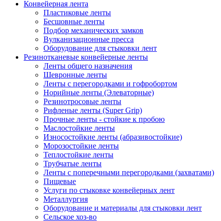
Конвейерная лента
Пластиковые ленты
Бесшовные ленты
Подбор механических замков
Вулканизационные пресса
Оборудование для стыковки лент
Резинотканевые конвейерные ленты
Ленты общего назначения
Шевронные ленты
Ленты с перегородками и гофробортом
Норийные ленты (Элеваторные)
Резинотросовые ленты
Рифленые ленты (Super Grip)
Прочные ленты - стойкие к пробою
Маслостойкие ленты
Износостойкие ленты (абразивостойкие)
Морозостойкие ленты
Теплостойкие ленты
Трубчатые ленты
Ленты с поперечными перегородками (захватами)
Пищевые
Услуги по стыковке конвейерных лент
Металлургия
Оборудование и материалы для стыковки лент
Сельское хоз-во