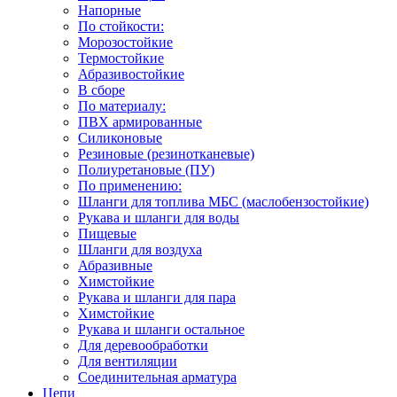
Напорные
По стойкости:
Морозостойкие
Термостойкие
Абразивостойкие
В сборе
По материалу:
ПВХ армированные
Силиконовые
Резиновые (резинотканевые)
Полиуретановые (ПУ)
По применению:
Шланги для топлива МБС (маслобензостойкие)
Рукава и шланги для воды
Пищевые
Шланги для воздуха
Абразивные
Химстойкие
Рукава и шланги для пара
Химстойкие
Рукава и шланги остальное
Для деревообработки
Для вентиляции
Соединительная арматура
Цепи