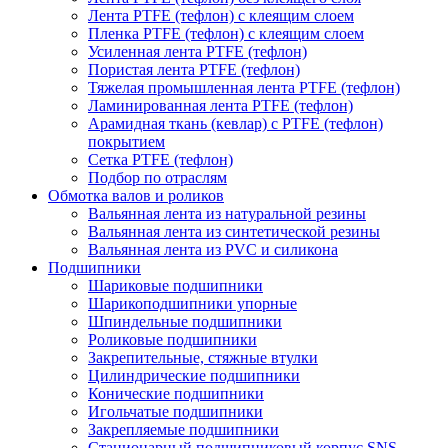
Лента PTFE (тефлон) с клеящим слоем
Пленка PTFE (тефлон) с клеящим слоем
Усиленная лента PTFE (тефлон)
Пористая лента PTFE (тефлон)
Тяжелая промышленная лента PTFE (тефлон)
Ламинированная лента PTFE (тефлон)
Арамидная ткань (кевлар) с PTFE (тефлон)
покрытием
Сетка PTFE (тефлон)
Подбор по отраслям
Обмотка валов и роликов
Вальянная лента из натуральной резины
Вальянная лента из синтетической резины
Вальянная лента из PVC и силикона
Подшипники
Шариковые подшипники
Шарикоподшипники упорные
Шпиндельные подшипники
Роликовые подшипники
Закрепительные, стяжные втулки
Цилиндрические подшипники
Конические подшипники
Игольчатые подшипники
Закрепляемые подшипники
Стационарный подшипниковый корпус SNS