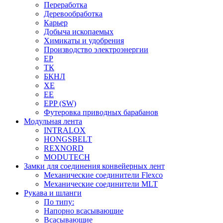
Переработка
Деревообработка
Карьер
Добыча ископаемых
Химикаты и удобрения
Производство электроэнергии
EP
ТК
БКНЛ
XE
EE
EPP (SW)
Футеровка приводных барабанов
Модульная лента
INTRALOX
HONGSBELT
REXNORD
MODUTECH
Замки для соединения конвейерных лент
Механические соединители Flexco
Механические соединители MLT
Рукава и шланги
По типу:
Напорно всасывающие
Всасывающие