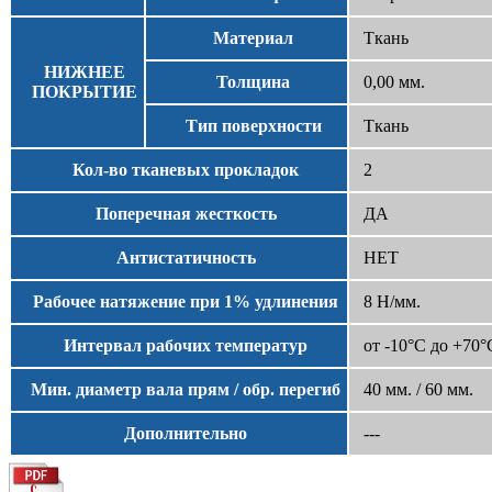
Материал
Ткань
НИЖНЕЕ
Толщина
0,00 мм.
ПОКРЫТИЕ
Тип поверхности
Ткань
Кол-во тканевых прокладок
2
Поперечная жесткость
ДА
Антистатичность
НЕТ
Рабочее натяжение при 1% удлинения
8 Н/мм.
Интервал рабочих температур
от -10°С до +70°
Мин. диаметр вала прям / обр. перегиб
40 мм. / 60 мм.
Дополнительно
---