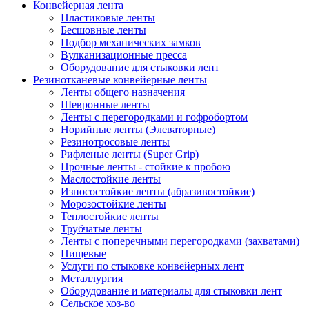
Конвейерная лента
Пластиковые ленты
Бесшовные ленты
Подбор механических замков
Вулканизационные пресса
Оборудование для стыковки лент
Резинотканевые конвейерные ленты
Ленты общего назначения
Шевронные ленты
Ленты с перегородками и гофробортом
Норийные ленты (Элеваторные)
Резинотросовые ленты
Рифленые ленты (Super Grip)
Прочные ленты - стойкие к пробою
Маслостойкие ленты
Износостойкие ленты (абразивостойкие)
Морозостойкие ленты
Теплостойкие ленты
Трубчатые ленты
Ленты с поперечными перегородками (захватами)
Пищевые
Услуги по стыковке конвейерных лент
Металлургия
Оборудование и материалы для стыковки лент
Сельское хоз-во