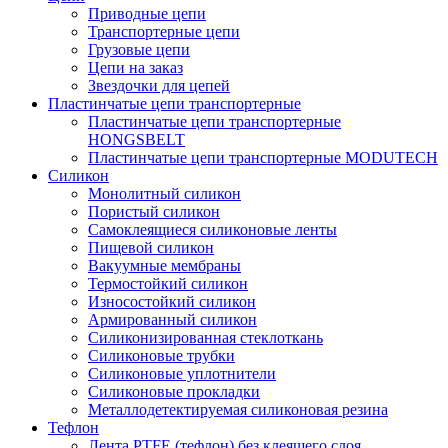
Приводные цепи
Транспортерные цепи
Грузовые цепи
Цепи на заказ
Звездочки для цепей
Пластинчатые цепи транспортерные
Пластинчатые цепи транспортерные
HONGSBELT
Пластинчатые цепи транспортерные MODUTECH
Силикон
Монолитный силикон
Пористый силикон
Самоклеящиеся силиконовые ленты
Пищевой силикон
Вакуумные мембраны
Термостойкий силикон
Износостойкий силикон
Армированный силикон
Силиконизированная стеклоткань
Силиконовые трубки
Силиконовые уплотнители
Силиконовые прокладки
Металлодетектируемая силиконовая резина
Тефлон
Лента PTFE (тефлон) без клеящего слоя