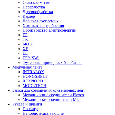
Сельское хоз-во
Переработка
Деревообработка
Карьер
Добыча ископаемых
Химикаты и удобрения
Производство электроэнергии
EP
ТК
БКНЛ
XE
EE
EPP (SW)
Футеровка приводных барабанов
Модульная лента
INTRALOX
HONGSBELT
REXNORD
MODUTECH
Замки для соединения конвейерных лент
Механические соединители Flexco
Механические соединители MLT
Рукава и шланги
По типу:
Напорно всасывающие