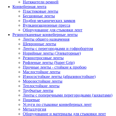
Натяжители ремней
Конвейерная лента
Пластиковые ленты
Бесшовные ленты
Подбор механических замков
Вулканизационные пресса
Оборудование для стыковки лент
Резинотканевые конвейерные ленты
Ленты общего назначения
Шевронные ленты
Ленты с перегородками и гофробортом
Норийные ленты (Элеваторные)
Резинотросовые ленты
Рифленые ленты (Super Grip)
Прочные ленты - стойкие к пробою
Маслостойкие ленты
Износостойкие ленты (абразивостойкие)
Морозостойкие ленты
Теплостойкие ленты
Трубчатые ленты
Ленты с поперечными перегородками (захватами)
Пищевые
Услуги по стыковке конвейерных лент
Металлургия
Оборудование и материалы для стыковки лент