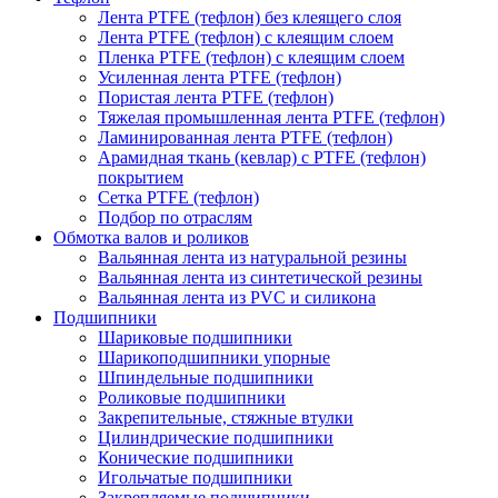
Лента PTFE (тефлон) без клеящего слоя
Лента PTFE (тефлон) с клеящим слоем
Пленка PTFE (тефлон) с клеящим слоем
Усиленная лента PTFE (тефлон)
Пористая лента PTFE (тефлон)
Тяжелая промышленная лента PTFE (тефлон)
Ламинированная лента PTFE (тефлон)
Арамидная ткань (кевлар) с PTFE (тефлон)
покрытием
Сетка PTFE (тефлон)
Подбор по отраслям
Обмотка валов и роликов
Вальянная лента из натуральной резины
Вальянная лента из синтетической резины
Вальянная лента из PVC и силикона
Подшипники
Шариковые подшипники
Шарикоподшипники упорные
Шпиндельные подшипники
Роликовые подшипники
Закрепительные, стяжные втулки
Цилиндрические подшипники
Конические подшипники
Игольчатые подшипники
Закрепляемые подшипники