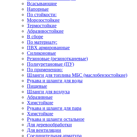
Всасывающие
Напорные
По стойкости:
Морозостойкие
Термостойкие
Абразивостойкие
В сборе
По материалу:
ПВХ армированные
Силиконовые
Резиновые (резинотканевые)
Полиуретановые (ПУ)
По применению:
Шланги для топлива МБС (маслобензостойкие)
Рукава и шланги для воды
Пищевые
Шланги для воздуха
Абразивные
Химстойкие
Рукава и шланги для пара
Химстойкие
Рукава и шланги остальное
Для деревообработки
Для вентиляции
Соединительная арматура