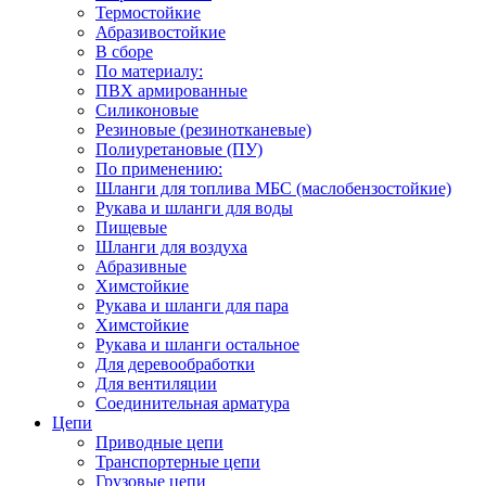
Термостойкие
Абразивостойкие
В сборе
По материалу:
ПВХ армированные
Силиконовые
Резиновые (резинотканевые)
Полиуретановые (ПУ)
По применению:
Шланги для топлива МБС (маслобензостойкие)
Рукава и шланги для воды
Пищевые
Шланги для воздуха
Абразивные
Химстойкие
Рукава и шланги для пара
Химстойкие
Рукава и шланги остальное
Для деревообработки
Для вентиляции
Соединительная арматура
Цепи
Приводные цепи
Транспортерные цепи
Грузовые цепи