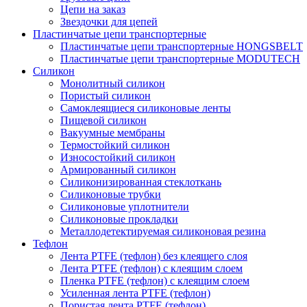
Цепи на заказ
Звездочки для цепей
Пластинчатые цепи транспортерные
Пластинчатые цепи транспортерные HONGSBELT
Пластинчатые цепи транспортерные MODUTECH
Силикон
Монолитный силикон
Пористый силикон
Самоклеящиеся силиконовые ленты
Пищевой силикон
Вакуумные мембраны
Термостойкий силикон
Износостойкий силикон
Армированный силикон
Силиконизированная стеклоткань
Силиконовые трубки
Силиконовые уплотнители
Силиконовые прокладки
Металлодетектируемая силиконовая резина
Тефлон
Лента PTFE (тефлон) без клеящего слоя
Лента PTFE (тефлон) с клеящим слоем
Пленка PTFE (тефлон) с клеящим слоем
Усиленная лента PTFE (тефлон)
Пористая лента PTFE (тефлон)