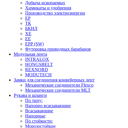
Добыча ископаемых
Химикаты и удобрения
Производство электроэнергии
EP
ТК
БКНЛ
XE
EE
EPP (SW)
Футеровка приводных барабанов
Модульная лента
INTRALOX
HONGSBELT
REXNORD
MODUTECH
Замки для соединения конвейерных лент
Механические соединители Flexco
Механические соединители MLT
Рукава и шланги
По типу:
Напорно всасывающие
Всасывающие
Напорные
По стойкости:
Морозостойкие