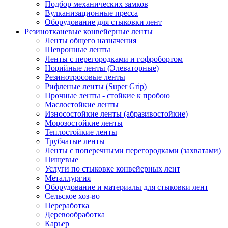
Подбор механических замков
Вулканизационные пресса
Оборудование для стыковки лент
Резинотканевые конвейерные ленты
Ленты общего назначения
Шевронные ленты
Ленты с перегородками и гофробортом
Норийные ленты (Элеваторные)
Резинотросовые ленты
Рифленые ленты (Super Grip)
Прочные ленты - стойкие к пробою
Маслостойкие ленты
Износостойкие ленты (абразивостойкие)
Морозостойкие ленты
Теплостойкие ленты
Трубчатые ленты
Ленты с поперечными перегородками (захватами)
Пищевые
Услуги по стыковке конвейерных лент
Металлургия
Оборудование и материалы для стыковки лент
Сельское хоз-во
Переработка
Деревообработка
Карьер