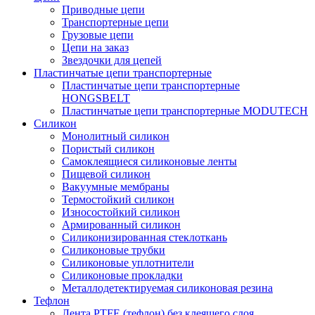
Приводные цепи
Транспортерные цепи
Грузовые цепи
Цепи на заказ
Звездочки для цепей
Пластинчатые цепи транспортерные
Пластинчатые цепи транспортерные
HONGSBELT
Пластинчатые цепи транспортерные MODUTECH
Силикон
Монолитный силикон
Пористый силикон
Самоклеящиеся силиконовые ленты
Пищевой силикон
Вакуумные мембраны
Термостойкий силикон
Износостойкий силикон
Армированный силикон
Силиконизированная стеклоткань
Силиконовые трубки
Силиконовые уплотнители
Силиконовые прокладки
Металлодетектируемая силиконовая резина
Тефлон
Лента PTFE (тефлон) без клеящего слоя