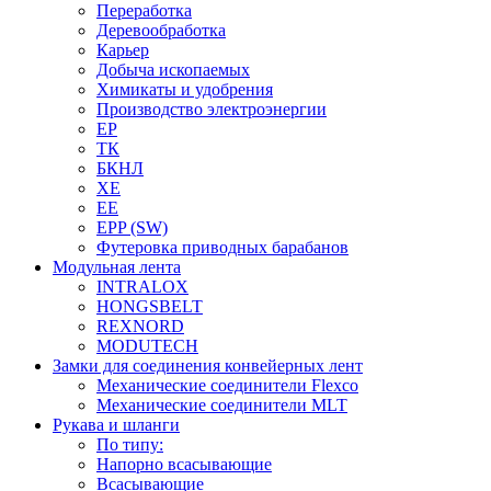
Переработка
Деревообработка
Карьер
Добыча ископаемых
Химикаты и удобрения
Производство электроэнергии
EP
ТК
БКНЛ
XE
EE
EPP (SW)
Футеровка приводных барабанов
Модульная лента
INTRALOX
HONGSBELT
REXNORD
MODUTECH
Замки для соединения конвейерных лент
Механические соединители Flexco
Механические соединители MLT
Рукава и шланги
По типу:
Напорно всасывающие
Всасывающие