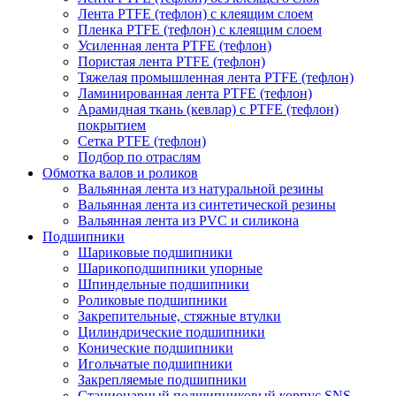
Лента PTFE (тефлон) с клеящим слоем
Пленка PTFE (тефлон) с клеящим слоем
Усиленная лента PTFE (тефлон)
Пористая лента PTFE (тефлон)
Тяжелая промышленная лента PTFE (тефлон)
Ламинированная лента PTFE (тефлон)
Арамидная ткань (кевлар) с PTFE (тефлон)
покрытием
Сетка PTFE (тефлон)
Подбор по отраслям
Обмотка валов и роликов
Вальянная лента из натуральной резины
Вальянная лента из синтетической резины
Вальянная лента из PVC и силикона
Подшипники
Шариковые подшипники
Шарикоподшипники упорные
Шпиндельные подшипники
Роликовые подшипники
Закрепительные, стяжные втулки
Цилиндрические подшипники
Конические подшипники
Игольчатые подшипники
Закрепляемые подшипники
Стационарный подшипниковый корпус SNS