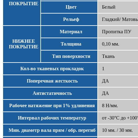
ПОКРЫТИЕ
Цвет
Белый
Рельеф
Гладкий/ Матов
Материал
Пропитка ПУ
НИЖНЕЕ
Толщина
0,10 мм.
ПОКРЫТИЕ
Тип поверхности
Ткань
Кол-во тканевых прокладок
1
Поперечная жесткость
ДА
Антистатичность
ДА
Рабочее натяжение при 1% удлинения
8 Н/мм.
Интервал рабочих температур
от -30°С до +100
Мин. диаметр вала прям / обр. перегиб
10 мм. / 30 мм.