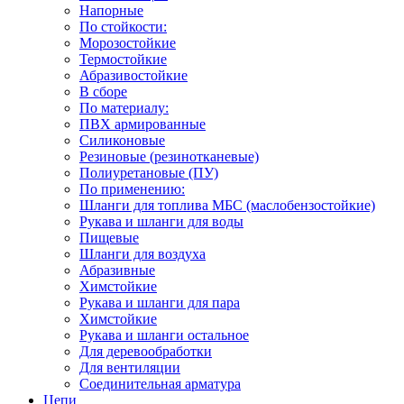
Напорные
По стойкости:
Морозостойкие
Термостойкие
Абразивостойкие
В сборе
По материалу:
ПВХ армированные
Силиконовые
Резиновые (резинотканевые)
Полиуретановые (ПУ)
По применению:
Шланги для топлива МБС (маслобензостойкие)
Рукава и шланги для воды
Пищевые
Шланги для воздуха
Абразивные
Химстойкие
Рукава и шланги для пара
Химстойкие
Рукава и шланги остальное
Для деревообработки
Для вентиляции
Соединительная арматура
Цепи