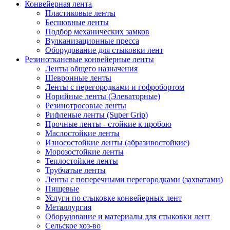
Конвейерная лента
Пластиковые ленты
Бесшовные ленты
Подбор механических замков
Вулканизационные пресса
Оборудование для стыковки лент
Резинотканевые конвейерные ленты
Ленты общего назначения
Шевронные ленты
Ленты с перегородками и гофробортом
Норийные ленты (Элеваторные)
Резинотросовые ленты
Рифленые ленты (Super Grip)
Прочные ленты - стойкие к пробою
Маслостойкие ленты
Износостойкие ленты (абразивостойкие)
Морозостойкие ленты
Теплостойкие ленты
Трубчатые ленты
Ленты с поперечными перегородками (захватами)
Пищевые
Услуги по стыковке конвейерных лент
Металлургия
Оборудование и материалы для стыковки лент
Сельское хоз-во