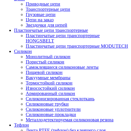
Приводные цепи
Транспортерные цепи
Грузовые цепи
Цепи на заказ
Звездочки для цепей
Пластинчатые цепи транспортерные
Пластинчатые цепи транспортерные
HONGSBELT
Пластинчатые цепи транспортерные MODUTECH
Силикон
Монолитный силикон
Пористый силикон
Самоклеящиеся силиконовые ленты
Пищевой силикон
Вакуумные мембраны
Термостойкий силикон
Износостойкий силикон
Армированный силикон
Силиконизированная стеклоткань
Силиконовые трубки
Силиконовые уплотнители
Силиконовые прокладки
Металлодетектируемая силиконовая резина
Тефлон
Лента PTFE (тефлон) без клеящего слоя