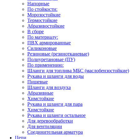
Напорные
По стойкости:
Морозостойкие
Термостойкие
Абразивостойкие
В сборе
По материалу:
ПВХ армированные
Силиконовые
Резиновые (резинотканевые)
Полиуретановые (ПУ)
По применению:
Шланги для топлива МБС (маслобензостойкие)
Рукава и шланги для воды
Пищевые
Шланги для воздуха
Абразивные
Химстойкие
Рукава и шланги для пара
Химстойкие
Рукава и шланги остальное
Для деревообработки
Для вентиляции
Соединительная арматура
Цепи