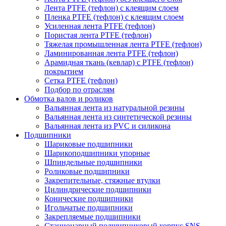
Лента PTFE (тефлон) с клеящим слоем
Пленка PTFE (тефлон) с клеящим слоем
Усиленная лента PTFE (тефлон)
Пористая лента PTFE (тефлон)
Тяжелая промышленная лента PTFE (тефлон)
Ламинированная лента PTFE (тефлон)
Арамидная ткань (кевлар) с PTFE (тефлон)
покрытием
Сетка PTFE (тефлон)
Подбор по отраслям
Обмотка валов и роликов
Вальянная лента из натуральной резины
Вальянная лента из синтетической резины
Вальянная лента из PVC и силикона
Подшипники
Шариковые подшипники
Шарикоподшипники упорные
Шпиндельные подшипники
Роликовые подшипники
Закрепительные, стяжные втулки
Цилиндрические подшипники
Конические подшипники
Игольчатые подшипники
Закрепляемые подшипники
Стационарный подшипниковый корпус SNS