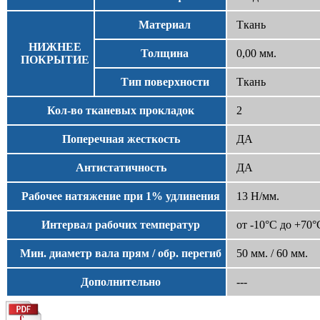
Материал
Ткань
НИЖНЕЕ
Толщина
0,00 мм.
ПОКРЫТИЕ
Тип поверхности
Ткань
Кол-во тканевых прокладок
2
Поперечная жесткость
ДА
Антистатичность
ДА
Рабочее натяжение при 1% удлинения
13 Н/мм.
Интервал рабочих температур
от -10°С до +70°
Мин. диаметр вала прям / обр. перегиб
50 мм. / 60 мм.
Дополнительно
---