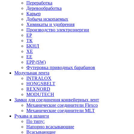
Переработка
Деревообработка
Карьер
Добыча ископаемых
Химикаты и удобрения
Производство электроэнергии
EP
ТК
БКНЛ
XE
EE
EPP (SW)
Футеровка приводных барабанов
Модульная лента
INTRALOX
HONGSBELT
REXNORD
MODUTECH
Замки для соединения конвейерных лент
Механические соединители Flexco
Механические соединители MLT
Рукава и шланги
По типу:
Напорно всасывающие
Всасывающие