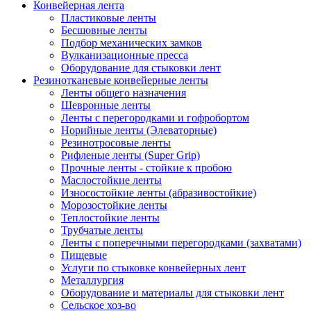
Конвейерная лента
Пластиковые ленты
Бесшовные ленты
Подбор механических замков
Вулканизационные пресса
Оборудование для стыковки лент
Резинотканевые конвейерные ленты
Ленты общего назначения
Шевронные ленты
Ленты с перегородками и гофробортом
Норийные ленты (Элеваторные)
Резинотросовые ленты
Рифленые ленты (Super Grip)
Прочные ленты - стойкие к пробою
Маслостойкие ленты
Износостойкие ленты (абразивостойкие)
Морозостойкие ленты
Теплостойкие ленты
Трубчатые ленты
Ленты с поперечными перегородками (захватами)
Пищевые
Услуги по стыковке конвейерных лент
Металлургия
Оборудование и материалы для стыковки лент
Сельское хоз-во