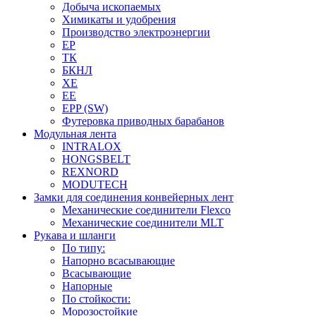
Добыча ископаемых
Химикаты и удобрения
Производство электроэнергии
EP
ТК
БКНЛ
XE
EE
EPP (SW)
Футеровка приводных барабанов
Модульная лента
INTRALOX
HONGSBELT
REXNORD
MODUTECH
Замки для соединения конвейерных лент
Механические соединители Flexco
Механические соединители MLT
Рукава и шланги
По типу:
Напорно всасывающие
Всасывающие
Напорные
По стойкости:
Морозостойкие