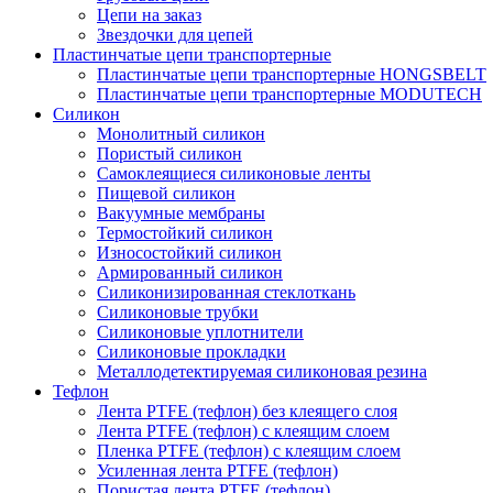
Цепи на заказ
Звездочки для цепей
Пластинчатые цепи транспортерные
Пластинчатые цепи транспортерные HONGSBELT
Пластинчатые цепи транспортерные MODUTECH
Силикон
Монолитный силикон
Пористый силикон
Самоклеящиеся силиконовые ленты
Пищевой силикон
Вакуумные мембраны
Термостойкий силикон
Износостойкий силикон
Армированный силикон
Силиконизированная стеклоткань
Силиконовые трубки
Силиконовые уплотнители
Силиконовые прокладки
Металлодетектируемая силиконовая резина
Тефлон
Лента PTFE (тефлон) без клеящего слоя
Лента PTFE (тефлон) с клеящим слоем
Пленка PTFE (тефлон) с клеящим слоем
Усиленная лента PTFE (тефлон)
Пористая лента PTFE (тефлон)