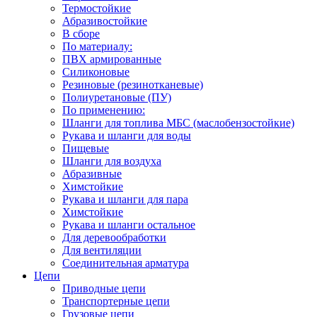
Термостойкие
Абразивостойкие
В сборе
По материалу:
ПВХ армированные
Силиконовые
Резиновые (резинотканевые)
Полиуретановые (ПУ)
По применению:
Шланги для топлива МБС (маслобензостойкие)
Рукава и шланги для воды
Пищевые
Шланги для воздуха
Абразивные
Химстойкие
Рукава и шланги для пара
Химстойкие
Рукава и шланги остальное
Для деревообработки
Для вентиляции
Соединительная арматура
Цепи
Приводные цепи
Транспортерные цепи
Грузовые цепи