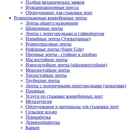
Подбор механических замков
Вулканизационные пресса
Оборудование для стыковки лент
Резинотканевые конвейерные ленты
Ленты общего назначения
Шевронные ленты
Ленты с перегородками и гофробортом
Норийные ленты (Элеваторные)
Резинотросовые ленты
Рифленые ленты (Super Grip)
Прочные ленты - стойкие к пробою
Маслостойкие ленты
Износостойкие ленты (абразивостойкие)
Морозостойкие ленты
Теплостойкие ленты
Трубчатые ленты
Ленты с поперечными перегородками (захватами)
Пищевые
Услуги по стыковке конвейерных лент
Металлургия
Оборудование и материалы для стыковки лент
Сельское хоз-во
Переработка
Деревообработка
Карьер