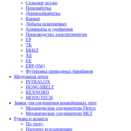
Сельское хоз-во
Переработка
Деревообработка
Карьер
Добыча ископаемых
Химикаты и удобрения
Производство электроэнергии
EP
ТК
БКНЛ
XE
EE
EPP (SW)
Футеровка приводных барабанов
Модульная лента
INTRALOX
HONGSBELT
REXNORD
MODUTECH
Замки для соединения конвейерных лент
Механические соединители Flexco
Механические соединители MLT
Рукава и шланги
По типу:
Напорно всасывающие