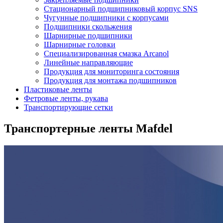
Стационарный подшипниковый корпус SNS
Чугунные подшипники с корпусами
Подшипники скольжения
Шарнирные подшипники
Шарнирные головки
Специализированная смазка Arcanol
Линейные направляющие
Продукция для мониторинга состояния
Продукция для монтажа подшипников
Пластиковые ленты
Фетровые ленты, рукава
Транспортирующие сетки
Транспортерные ленты Mafdel