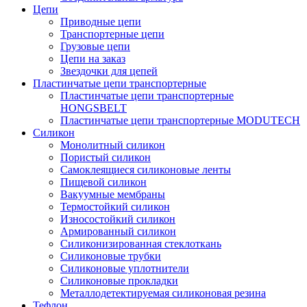
Цепи
Приводные цепи
Транспортерные цепи
Грузовые цепи
Цепи на заказ
Звездочки для цепей
Пластинчатые цепи транспортерные
Пластинчатые цепи транспортерные
HONGSBELT
Пластинчатые цепи транспортерные MODUTECH
Силикон
Монолитный силикон
Пористый силикон
Самоклеящиеся силиконовые ленты
Пищевой силикон
Вакуумные мембраны
Термостойкий силикон
Износостойкий силикон
Армированный силикон
Силиконизированная стеклоткань
Силиконовые трубки
Силиконовые уплотнители
Силиконовые прокладки
Металлодетектируемая силиконовая резина
Тефлон