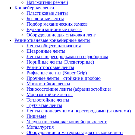
Натяжители ремней
Конвейерная лента
Пластиковые ленты
Бесшовные ленты
Подбор механических замков
Вулканизационные пресса
Оборудование для стыковки лент
Резинотканевые конвейерные ленты
Ленты общего назначения
Шевронные ленты
Ленты с перегородками и гофробортом
Норийные ленты (Элеваторные)
Резинотросовые ленты
Рифленые ленты (Super Grip)
Прочные ленты - стойкие к пробою
Маслостойкие ленты
Износостойкие ленты (абразивостойкие)
Морозостойкие ленты
Теплостойкие ленты
Трубчатые ленты
Ленты с поперечными перегородками (захватами)
Пищевые
Услуги по стыковке конвейерных лент
Металлургия
Оборудование и материалы для стыковки лент