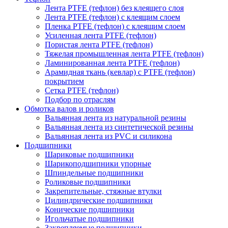
Лента PTFE (тефлон) без клеящего слоя
Лента PTFE (тефлон) с клеящим слоем
Пленка PTFE (тефлон) с клеящим слоем
Усиленная лента PTFE (тефлон)
Пористая лента PTFE (тефлон)
Тяжелая промышленная лента PTFE (тефлон)
Ламинированная лента PTFE (тефлон)
Арамидная ткань (кевлар) с PTFE (тефлон)
покрытием
Сетка PTFE (тефлон)
Подбор по отраслям
Обмотка валов и роликов
Вальянная лента из натуральной резины
Вальянная лента из синтетической резины
Вальянная лента из PVC и силикона
Подшипники
Шариковые подшипники
Шарикоподшипники упорные
Шпиндельные подшипники
Роликовые подшипники
Закрепительные, стяжные втулки
Цилиндрические подшипники
Конические подшипники
Игольчатые подшипники
Закрепляемые подшипники