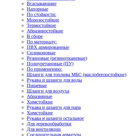
Всасывающие
Напорные
По стойкости:
Морозостойкие
Термостойкие
Абразивостойкие
В сборе
По материалу:
ПВХ армированные
Силиконовые
Резиновые (резинотканевые)
Полиуретановые (ПУ)
По применению:
Шланги для топлива МБС (маслобензостойкие)
Рукава и шланги для воды
Пищевые
Шланги для воздуха
Абразивные
Химстойкие
Рукава и шланги для пара
Химстойкие
Рукава и шланги остальное
Для деревообработки
Для вентиляции
Соединительная арматура