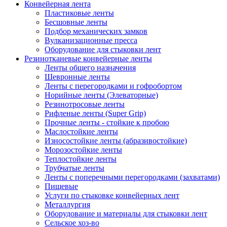
Конвейерная лента
Пластиковые ленты
Бесшовные ленты
Подбор механических замков
Вулканизационные пресса
Оборудование для стыковки лент
Резинотканевые конвейерные ленты
Ленты общего назначения
Шевронные ленты
Ленты с перегородками и гофробортом
Норийные ленты (Элеваторные)
Резинотросовые ленты
Рифленые ленты (Super Grip)
Прочные ленты - стойкие к пробою
Маслостойкие ленты
Износостойкие ленты (абразивостойкие)
Морозостойкие ленты
Теплостойкие ленты
Трубчатые ленты
Ленты с поперечными перегородками (захватами)
Пищевые
Услуги по стыковке конвейерных лент
Металлургия
Оборудование и материалы для стыковки лент
Сельское хоз-во