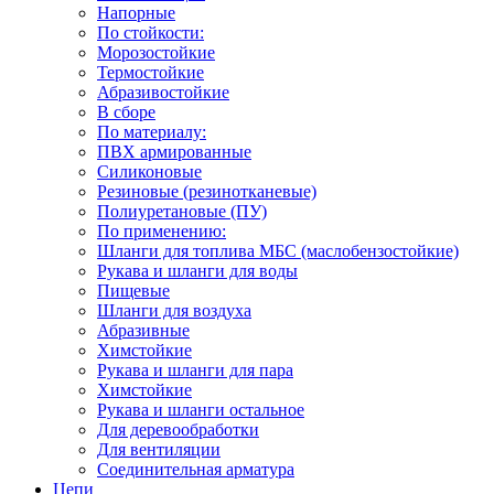
Напорные
По стойкости:
Морозостойкие
Термостойкие
Абразивостойкие
В сборе
По материалу:
ПВХ армированные
Силиконовые
Резиновые (резинотканевые)
Полиуретановые (ПУ)
По применению:
Шланги для топлива МБС (маслобензостойкие)
Рукава и шланги для воды
Пищевые
Шланги для воздуха
Абразивные
Химстойкие
Рукава и шланги для пара
Химстойкие
Рукава и шланги остальное
Для деревообработки
Для вентиляции
Соединительная арматура
Цепи