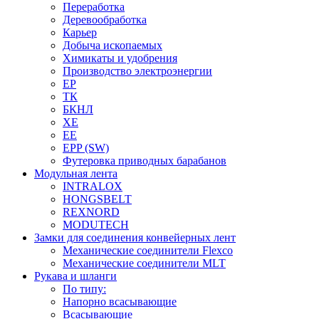
Переработка
Деревообработка
Карьер
Добыча ископаемых
Химикаты и удобрения
Производство электроэнергии
EP
ТК
БКНЛ
XE
EE
EPP (SW)
Футеровка приводных барабанов
Модульная лента
INTRALOX
HONGSBELT
REXNORD
MODUTECH
Замки для соединения конвейерных лент
Механические соединители Flexco
Механические соединители MLT
Рукава и шланги
По типу:
Напорно всасывающие
Всасывающие