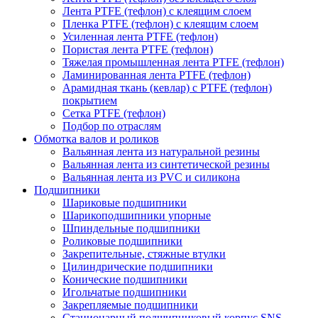
Лента PTFE (тефлон) с клеящим слоем
Пленка PTFE (тефлон) с клеящим слоем
Усиленная лента PTFE (тефлон)
Пористая лента PTFE (тефлон)
Тяжелая промышленная лента PTFE (тефлон)
Ламинированная лента PTFE (тефлон)
Арамидная ткань (кевлар) с PTFE (тефлон)
покрытием
Сетка PTFE (тефлон)
Подбор по отраслям
Обмотка валов и роликов
Вальянная лента из натуральной резины
Вальянная лента из синтетической резины
Вальянная лента из PVC и силикона
Подшипники
Шариковые подшипники
Шарикоподшипники упорные
Шпиндельные подшипники
Роликовые подшипники
Закрепительные, стяжные втулки
Цилиндрические подшипники
Конические подшипники
Игольчатые подшипники
Закрепляемые подшипники
Стационарный подшипниковый корпус SNS