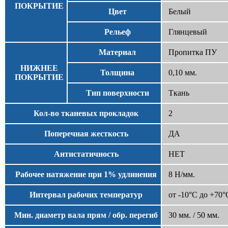
ПОКРЫТИЕ
Цвет
Белый
Рельеф
Глянцевый
Материал
Пропитка ПУ
НИЖНЕЕ
Толщина
0,10 мм.
ПОКРЫТИЕ
Тип поверхности
Ткань
Кол-во тканевых прокладок
2
Поперечная жесткость
ДА
Антистатичность
НЕТ
Рабочее натяжение при 1% удлинения
8 Н/мм.
Интервал рабочих температур
от -10°С до +70°
Мин. диаметр вала прям / обр. перегиб
30 мм. / 50 мм.