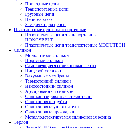
Приводные цепи
Транспортерные цепи
Грузовые цепи
Цепи на заказ
Звездочки для цепей
Пластинчатые цепи транспортерные
Пластинчатые цепи транспортерные
HONGSBELT
Пластинчатые цепи транспортерные MODUTECH
Силикон
Монолитный силикон
Пористый силикон
Самоклеящиеся силиконовые ленты
Пищевой силикон
Вакуумные мембраны
Термостойкий силикон
Износостойкий силикон
Армированный силикон
Силиконизированная стеклоткань
Силиконовые трубки
Силиконовые уплотнители
Силиконовые прокладки
Металлодетектируемая силиконовая резина
Тефлон
Лента PTFE (тефлон) без клеящего слоя