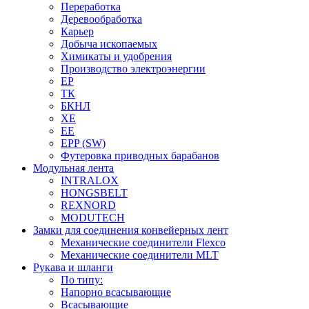
Переработка
Деревообработка
Карьер
Добыча ископаемых
Химикаты и удобрения
Производство электроэнергии
EP
ТК
БКНЛ
XE
EE
EPP (SW)
Футеровка приводных барабанов
Модульная лента
INTRALOX
HONGSBELT
REXNORD
MODUTECH
Замки для соединения конвейерных лент
Механические соединители Flexco
Механические соединители MLT
Рукава и шланги
По типу:
Напорно всасывающие
Всасывающие