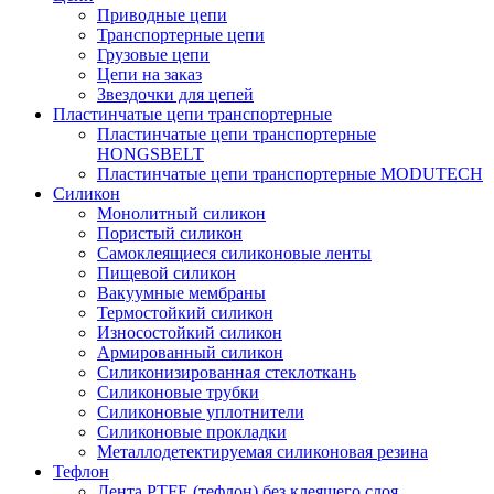
Приводные цепи
Транспортерные цепи
Грузовые цепи
Цепи на заказ
Звездочки для цепей
Пластинчатые цепи транспортерные
Пластинчатые цепи транспортерные
HONGSBELT
Пластинчатые цепи транспортерные MODUTECH
Силикон
Монолитный силикон
Пористый силикон
Самоклеящиеся силиконовые ленты
Пищевой силикон
Вакуумные мембраны
Термостойкий силикон
Износостойкий силикон
Армированный силикон
Силиконизированная стеклоткань
Силиконовые трубки
Силиконовые уплотнители
Силиконовые прокладки
Металлодетектируемая силиконовая резина
Тефлон
Лента PTFE (тефлон) без клеящего слоя