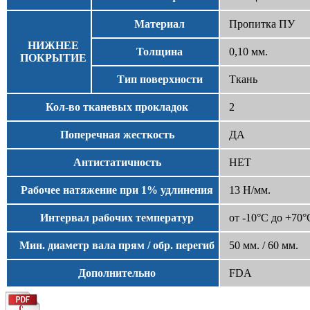
Материал
Пропитка ПУ
НИЖНЕЕ
Толщина
0,10 мм.
ПОКРЫТИЕ
Тип поверхности
Ткань
Кол-во тканевых прокладок
2
Поперечная жесткость
ДА
Антистатичность
НЕТ
Рабочее натяжение при 1% удлинения
13 Н/мм.
Интервал рабочих температур
от -10°С до +70°
Мин. диаметр вала прям / обр. перегиб
50 мм. / 60 мм.
Дополнительно
FDA