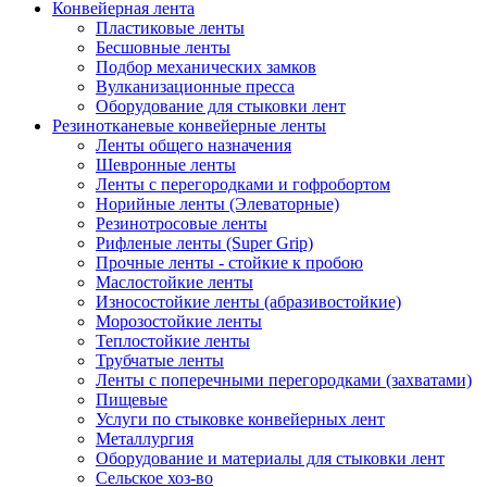
Конвейерная лента
Пластиковые ленты
Бесшовные ленты
Подбор механических замков
Вулканизационные пресса
Оборудование для стыковки лент
Резинотканевые конвейерные ленты
Ленты общего назначения
Шевронные ленты
Ленты с перегородками и гофробортом
Норийные ленты (Элеваторные)
Резинотросовые ленты
Рифленые ленты (Super Grip)
Прочные ленты - стойкие к пробою
Маслостойкие ленты
Износостойкие ленты (абразивостойкие)
Морозостойкие ленты
Теплостойкие ленты
Трубчатые ленты
Ленты с поперечными перегородками (захватами)
Пищевые
Услуги по стыковке конвейерных лент
Металлургия
Оборудование и материалы для стыковки лент
Сельское хоз-во