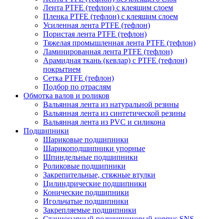
Лента PTFE (тефлон) с клеящим слоем
Пленка PTFE (тефлон) с клеящим слоем
Усиленная лента PTFE (тефлон)
Пористая лента PTFE (тефлон)
Тяжелая промышленная лента PTFE (тефлон)
Ламинированная лента PTFE (тефлон)
Арамидная ткань (кевлар) с PTFE (тефлон)
покрытием
Сетка PTFE (тефлон)
Подбор по отраслям
Обмотка валов и роликов
Вальянная лента из натуральной резины
Вальянная лента из синтетической резины
Вальянная лента из PVC и силикона
Подшипники
Шариковые подшипники
Шарикоподшипники упорные
Шпиндельные подшипники
Роликовые подшипники
Закрепительные, стяжные втулки
Цилиндрические подшипники
Конические подшипники
Игольчатые подшипники
Закрепляемые подшипники
Стационарный подшипниковый корпус SNS