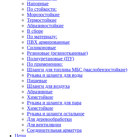
Напорные
По стойкости:
Морозостойкие
Термостойкие
Абразивостойкие
В сборе
По материалу:
ПВХ армированные
Силиконовые
Резиновые (резинотканевые)
Полиуретановые (ПУ)
По применению:
Шланги для топлива МБС (маслобензостойкие)
Рукава и шланги для воды
Пищевые
Шланги для воздуха
Абразивные
Химстойкие
Рукава и шланги для пара
Химстойкие
Рукава и шланги остальное
Для деревообработки
Для вентиляции
Соединительная арматура
Цепи