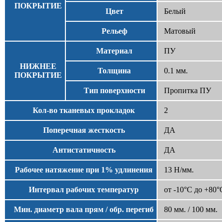
ПОКРЫТИЕ
Цвет
Белый
Рельеф
Матовый
Материал
ПУ
НИЖНЕЕ
Толщина
0.1 мм.
ПОКРЫТИЕ
Тип поверхности
Пропитка ПУ
Кол-во тканевых прокладок
2
Поперечная жесткость
ДА
Антистатичность
ДА
Рабочее натяжение при 1% удлинения
13 Н/мм.
Интервал рабочих температур
от -10°С до +80°
Мин. диаметр вала прям / обр. перегиб
80 мм. / 100 мм.