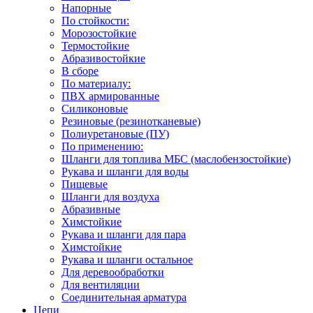
Напорные
По стойкости:
Морозостойкие
Термостойкие
Абразивостойкие
В сборе
По материалу:
ПВХ армированные
Силиконовые
Резиновые (резинотканевые)
Полиуретановые (ПУ)
По применению:
Шланги для топлива МБС (маслобензостойкие)
Рукава и шланги для воды
Пищевые
Шланги для воздуха
Абразивные
Химстойкие
Рукава и шланги для пара
Химстойкие
Рукава и шланги остальное
Для деревообработки
Для вентиляции
Соединительная арматура
Цепи