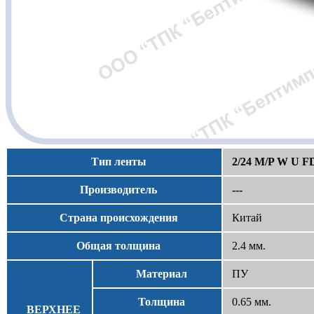
Тип ленты
2/24 M/P W U F
Производитель
---
Страна происхождения
Китай
Общая толщина
2.4 мм.
Материал
ПУ
Толщина
0.65 мм.
ВЕРХНЕЕ