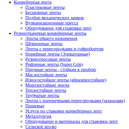
Конвейерная лента
Пластиковые ленты
Бесшовные ленты
Подбор механических замков
Вулканизационные пресса
Оборудование для стыковки лент
Резинотканевые конвейерные ленты
Ленты общего назначения
Шевронные ленты
Ленты с перегородками и гофробортом
Норийные ленты (Элеваторные)
Резинотросовые ленты
Рифленые ленты (Super Grip)
Прочные ленты - стойкие к пробою
Маслостойкие ленты
Износостойкие ленты (абразивостойкие)
Морозостойкие ленты
Теплостойкие ленты
Трубчатые ленты
Ленты с поперечными перегородками (захватами)
Пищевые
Услуги по стыковке конвейерных лент
Металлургия
Оборудование и материалы для стыковки лент
Сельское хоз-во