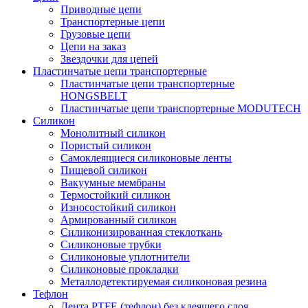
Приводные цепи
Транспортерные цепи
Грузовые цепи
Цепи на заказ
Звездочки для цепей
Пластинчатые цепи транспортерные
Пластинчатые цепи транспортерные
HONGSBELT
Пластинчатые цепи транспортерные MODUTECH
Силикон
Монолитный силикон
Пористый силикон
Самоклеящиеся силиконовые ленты
Пищевой силикон
Вакуумные мембраны
Термостойкий силикон
Износостойкий силикон
Армированный силикон
Силиконизированная стеклоткань
Силиконовые трубки
Силиконовые уплотнители
Силиконовые прокладки
Металлодетектируемая силиконовая резина
Тефлон
Лента PTFE (тефлон) без клеящего слоя