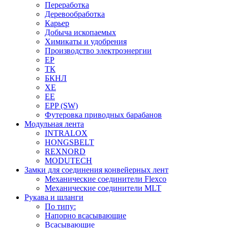
Переработка
Деревообработка
Карьер
Добыча ископаемых
Химикаты и удобрения
Производство электроэнергии
EP
ТК
БКНЛ
XE
EE
EPP (SW)
Футеровка приводных барабанов
Модульная лента
INTRALOX
HONGSBELT
REXNORD
MODUTECH
Замки для соединения конвейерных лент
Механические соединители Flexco
Механические соединители MLT
Рукава и шланги
По типу:
Напорно всасывающие
Всасывающие