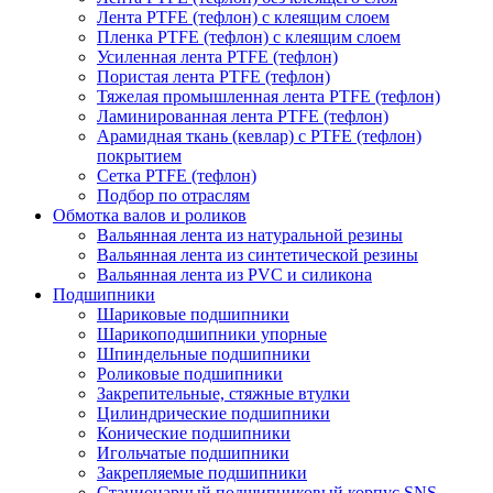
Лента PTFE (тефлон) с клеящим слоем
Пленка PTFE (тефлон) с клеящим слоем
Усиленная лента PTFE (тефлон)
Пористая лента PTFE (тефлон)
Тяжелая промышленная лента PTFE (тефлон)
Ламинированная лента PTFE (тефлон)
Арамидная ткань (кевлар) с PTFE (тефлон)
покрытием
Сетка PTFE (тефлон)
Подбор по отраслям
Обмотка валов и роликов
Вальянная лента из натуральной резины
Вальянная лента из синтетической резины
Вальянная лента из PVC и силикона
Подшипники
Шариковые подшипники
Шарикоподшипники упорные
Шпиндельные подшипники
Роликовые подшипники
Закрепительные, стяжные втулки
Цилиндрические подшипники
Конические подшипники
Игольчатые подшипники
Закрепляемые подшипники
Стационарный подшипниковый корпус SNS