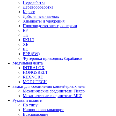
Переработка
Деревообработка
Карьер
Добыча ископаемых
Химикаты и удобрения
Производство электроэнергии
EP
ТК
БКНЛ
XE
EE
EPP (SW)
Футеровка приводных барабанов
Модульная лента
INTRALOX
HONGSBELT
REXNORD
MODUTECH
Замки для соединения конвейерных лент
Механические соединители Flexco
Механические соединители MLT
Рукава и шланги
По типу:
Напорно всасывающие
Всасывающие