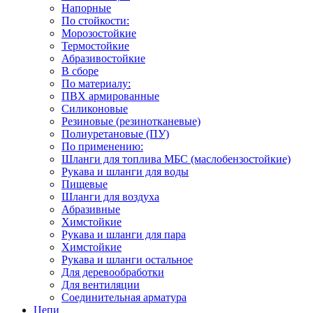
Напорные
По стойкости:
Морозостойкие
Термостойкие
Абразивостойкие
В сборе
По материалу:
ПВХ армированные
Силиконовые
Резиновые (резинотканевые)
Полиуретановые (ПУ)
По применению:
Шланги для топлива МБС (маслобензостойкие)
Рукава и шланги для воды
Пищевые
Шланги для воздуха
Абразивные
Химстойкие
Рукава и шланги для пара
Химстойкие
Рукава и шланги остальное
Для деревообработки
Для вентиляции
Соединительная арматура
Цепи