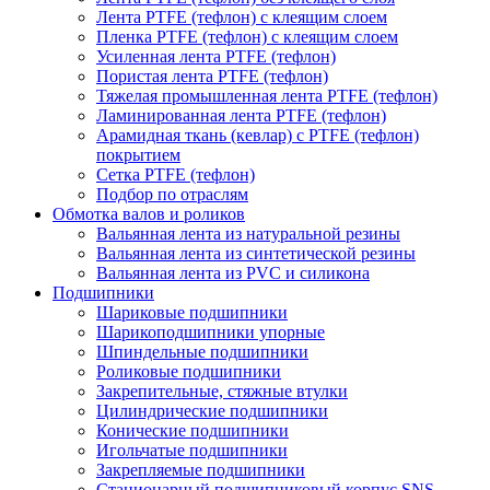
Лента PTFE (тефлон) с клеящим слоем
Пленка PTFE (тефлон) с клеящим слоем
Усиленная лента PTFE (тефлон)
Пористая лента PTFE (тефлон)
Тяжелая промышленная лента PTFE (тефлон)
Ламинированная лента PTFE (тефлон)
Арамидная ткань (кевлар) с PTFE (тефлон)
покрытием
Сетка PTFE (тефлон)
Подбор по отраслям
Обмотка валов и роликов
Вальянная лента из натуральной резины
Вальянная лента из синтетической резины
Вальянная лента из PVC и силикона
Подшипники
Шариковые подшипники
Шарикоподшипники упорные
Шпиндельные подшипники
Роликовые подшипники
Закрепительные, стяжные втулки
Цилиндрические подшипники
Конические подшипники
Игольчатые подшипники
Закрепляемые подшипники
Стационарный подшипниковый корпус SNS