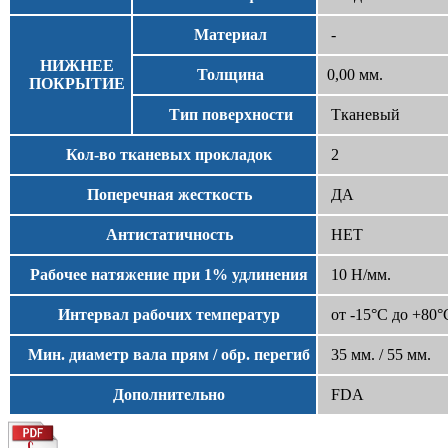
Материал
-
НИЖНЕЕ
Толщина
0,00 мм.
ПОКРЫТИЕ
Тип поверхности
Тканевый
Кол-во тканевых прокладок
2
Поперечная жесткость
ДА
Антистатичность
НЕТ
Рабочее натяжение при 1% удлинения
10 Н/мм.
Интервал рабочих температур
от -15°С до +80°
Мин. диаметр вала прям / обр. перегиб
35 мм. / 55 мм.
Дополнительно
FDA