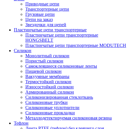
Приводные цепи
Транспортерные цепи
Грузовые цепи
Цепи на заказ
Звездочки для цепей
Пластинчатые цепи транспортерные
Пластинчатые цепи транспортерные
HONGSBELT
Пластинчатые цепи транспортерные MODUTECH
Силикон
Монолитный силикон
Пористый силикон
Самоклеящиеся силиконовые ленты
Пищевой силикон
Вакуумные мембраны
Термостойкий силикон
Износостойкий силикон
Армированный силикон
Силиконизированная стеклоткань
Силиконовые трубки
Силиконовые уплотнители
Силиконовые прокладки
Металлодетектируемая силиконовая резина
Тефлон
Лента PTFE (тефлон) без клеящего слоя