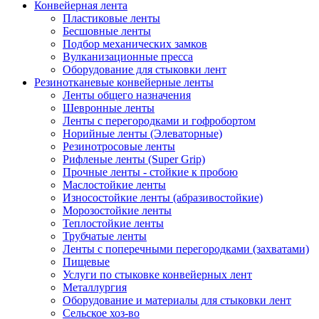
Конвейерная лента
Пластиковые ленты
Бесшовные ленты
Подбор механических замков
Вулканизационные пресса
Оборудование для стыковки лент
Резинотканевые конвейерные ленты
Ленты общего назначения
Шевронные ленты
Ленты с перегородками и гофробортом
Норийные ленты (Элеваторные)
Резинотросовые ленты
Рифленые ленты (Super Grip)
Прочные ленты - стойкие к пробою
Маслостойкие ленты
Износостойкие ленты (абразивостойкие)
Морозостойкие ленты
Теплостойкие ленты
Трубчатые ленты
Ленты с поперечными перегородками (захватами)
Пищевые
Услуги по стыковке конвейерных лент
Металлургия
Оборудование и материалы для стыковки лент
Сельское хоз-во