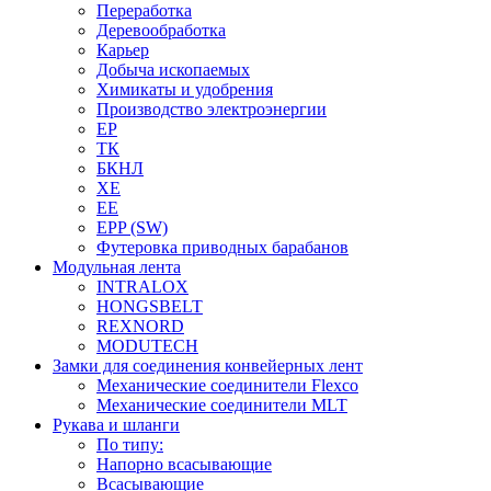
Переработка
Деревообработка
Карьер
Добыча ископаемых
Химикаты и удобрения
Производство электроэнергии
EP
ТК
БКНЛ
XE
EE
EPP (SW)
Футеровка приводных барабанов
Модульная лента
INTRALOX
HONGSBELT
REXNORD
MODUTECH
Замки для соединения конвейерных лент
Механические соединители Flexco
Механические соединители MLT
Рукава и шланги
По типу:
Напорно всасывающие
Всасывающие