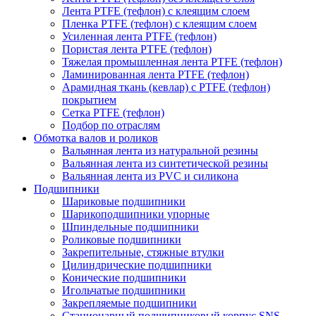
Лента PTFE (тефлон) с клеящим слоем
Пленка PTFE (тефлон) с клеящим слоем
Усиленная лента PTFE (тефлон)
Пористая лента PTFE (тефлон)
Тяжелая промышленная лента PTFE (тефлон)
Ламинированная лента PTFE (тефлон)
Арамидная ткань (кевлар) с PTFE (тефлон)
покрытием
Сетка PTFE (тефлон)
Подбор по отраслям
Обмотка валов и роликов
Вальянная лента из натуральной резины
Вальянная лента из синтетической резины
Вальянная лента из PVC и силикона
Подшипники
Шариковые подшипники
Шарикоподшипники упорные
Шпиндельные подшипники
Роликовые подшипники
Закрепительные, стяжные втулки
Цилиндрические подшипники
Конические подшипники
Игольчатые подшипники
Закрепляемые подшипники
Стационарный подшипниковый корпус SNS