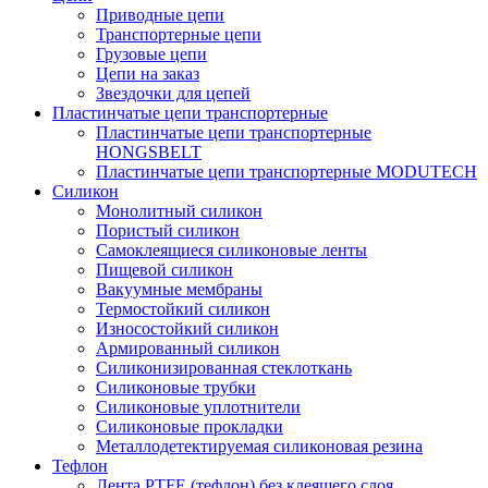
Приводные цепи
Транспортерные цепи
Грузовые цепи
Цепи на заказ
Звездочки для цепей
Пластинчатые цепи транспортерные
Пластинчатые цепи транспортерные
HONGSBELT
Пластинчатые цепи транспортерные MODUTECH
Силикон
Монолитный силикон
Пористый силикон
Самоклеящиеся силиконовые ленты
Пищевой силикон
Вакуумные мембраны
Термостойкий силикон
Износостойкий силикон
Армированный силикон
Силиконизированная стеклоткань
Силиконовые трубки
Силиконовые уплотнители
Силиконовые прокладки
Металлодетектируемая силиконовая резина
Тефлон
Лента PTFE (тефлон) без клеящего слоя