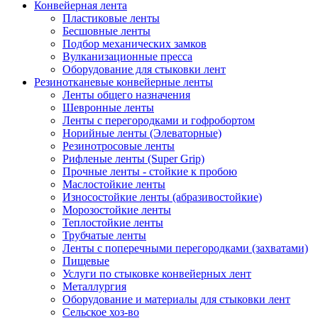
Конвейерная лента
Пластиковые ленты
Бесшовные ленты
Подбор механических замков
Вулканизационные пресса
Оборудование для стыковки лент
Резинотканевые конвейерные ленты
Ленты общего назначения
Шевронные ленты
Ленты с перегородками и гофробортом
Норийные ленты (Элеваторные)
Резинотросовые ленты
Рифленые ленты (Super Grip)
Прочные ленты - стойкие к пробою
Маслостойкие ленты
Износостойкие ленты (абразивостойкие)
Морозостойкие ленты
Теплостойкие ленты
Трубчатые ленты
Ленты с поперечными перегородками (захватами)
Пищевые
Услуги по стыковке конвейерных лент
Металлургия
Оборудование и материалы для стыковки лент
Сельское хоз-во