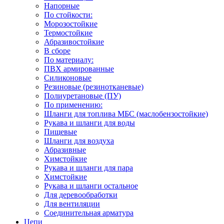
Напорные
По стойкости:
Морозостойкие
Термостойкие
Абразивостойкие
В сборе
По материалу:
ПВХ армированные
Силиконовые
Резиновые (резинотканевые)
Полиуретановые (ПУ)
По применению:
Шланги для топлива МБС (маслобензостойкие)
Рукава и шланги для воды
Пищевые
Шланги для воздуха
Абразивные
Химстойкие
Рукава и шланги для пара
Химстойкие
Рукава и шланги остальное
Для деревообработки
Для вентиляции
Соединительная арматура
Цепи