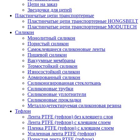
Цепи на заказ
Звездочки для цепей
Пластинчатые цепи транспортерные
Пластинчатые цепи транспортерные HONGSBELT
Пластинчатые цепи транспортерные MODUTECH
Силикон
Монолитный силикон
Пористый силикон
Самоклеящиеся силиконовые ленты
Пищевой силикон
Вакуумные мембраны
Термостойкий силикон
Износостойкий силикон
Армированный силикон
Силиконизированная стеклоткань
Силиконовые трубки
Силиконовые уплотнители
Силиконовые прокладки
Металлодетектируемая силиконовая резина
Тефлон
Лента PTFE (тефлон) без клеящего слоя
Лента PTFE (тефлон) с клеящим слоем
Пленка PTFE (тефлон) с клеящим слоем
Усиленная лента PTFE (тефлон)
Пористая лента PTFE (тефлон)