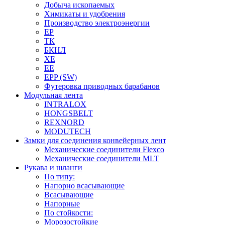
Добыча ископаемых
Химикаты и удобрения
Производство электроэнергии
EP
ТК
БКНЛ
XE
EE
EPP (SW)
Футеровка приводных барабанов
Модульная лента
INTRALOX
HONGSBELT
REXNORD
MODUTECH
Замки для соединения конвейерных лент
Механические соединители Flexco
Механические соединители MLT
Рукава и шланги
По типу:
Напорно всасывающие
Всасывающие
Напорные
По стойкости:
Морозостойкие