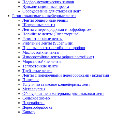
Подбор механических замков
Вулканизационные пресса
Оборудование для стыковки лент
Резинотканевые конвейерные ленты
Ленты общего назначения
Шевронные ленты
Ленты с перегородками и гофробортом
Норийные ленты (Элеваторные)
Резинотросовые ленты
Рифленые ленты (Super Grip)
Прочные ленты - стойкие к пробою
Маслостойкие ленты
Износостойкие ленты (абразивостойкие)
Морозостойкие ленты
Теплостойкие ленты
Трубчатые ленты
Ленты с поперечными перегородками (захватами)
Пищевые
Услуги по стыковке конвейерных лент
Металлургия
Оборудование и материалы для стыковки лент
Сельское хоз-во
Переработка
Деревообработка
Карьер