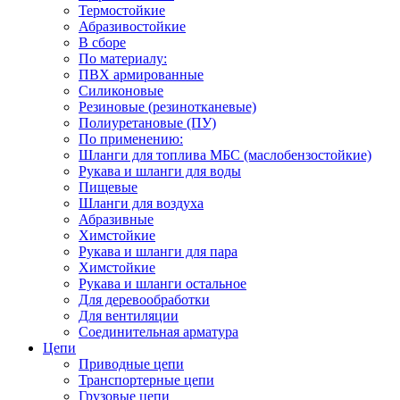
Термостойкие
Абразивостойкие
В сборе
По материалу:
ПВХ армированные
Силиконовые
Резиновые (резинотканевые)
Полиуретановые (ПУ)
По применению:
Шланги для топлива МБС (маслобензостойкие)
Рукава и шланги для воды
Пищевые
Шланги для воздуха
Абразивные
Химстойкие
Рукава и шланги для пара
Химстойкие
Рукава и шланги остальное
Для деревообработки
Для вентиляции
Соединительная арматура
Цепи
Приводные цепи
Транспортерные цепи
Грузовые цепи