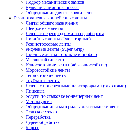
Подбор механических замков
Вулканизационные пресса
Оборудование для стыковки лент
Резинотканевые конвейерные ленты
Ленты общего назначения
Шевронные ленты
Ленты с перегородками и гофробортом
Норийные ленты (Элеваторные)
Резинотросовые ленты
Рифленые ленты (Super Grip)
Прочные ленты - стойкие к пробою
Маслостойкие ленты
Износостойкие ленты (абразивостойкие)
Морозостойкие ленты
Теплостойкие ленты
Трубчатые ленты
Ленты с поперечными перегородками (захватами)
Пищевые
Услуги по стыковке конвейерных лент
Металлургия
Оборудование и материалы для стыковки лент
Сельское хоз-во
Переработка
Деревообработка
Карьер