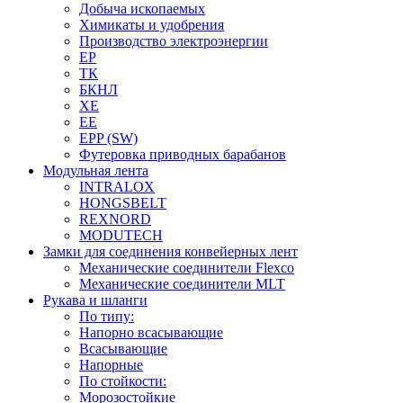
Добыча ископаемых
Химикаты и удобрения
Производство электроэнергии
EP
ТК
БКНЛ
XE
EE
EPP (SW)
Футеровка приводных барабанов
Модульная лента
INTRALOX
HONGSBELT
REXNORD
MODUTECH
Замки для соединения конвейерных лент
Механические соединители Flexco
Механические соединители MLT
Рукава и шланги
По типу:
Напорно всасывающие
Всасывающие
Напорные
По стойкости:
Морозостойкие