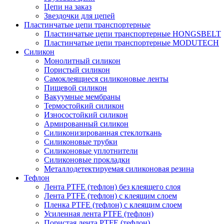
Цепи на заказ
Звездочки для цепей
Пластинчатые цепи транспортерные
Пластинчатые цепи транспортерные HONGSBELT
Пластинчатые цепи транспортерные MODUTECH
Силикон
Монолитный силикон
Пористый силикон
Самоклеящиеся силиконовые ленты
Пищевой силикон
Вакуумные мембраны
Термостойкий силикон
Износостойкий силикон
Армированный силикон
Силиконизированная стеклоткань
Силиконовые трубки
Силиконовые уплотнители
Силиконовые прокладки
Металлодетектируемая силиконовая резина
Тефлон
Лента PTFE (тефлон) без клеящего слоя
Лента PTFE (тефлон) с клеящим слоем
Пленка PTFE (тефлон) с клеящим слоем
Усиленная лента PTFE (тефлон)
Пористая лента PTFE (тефлон)