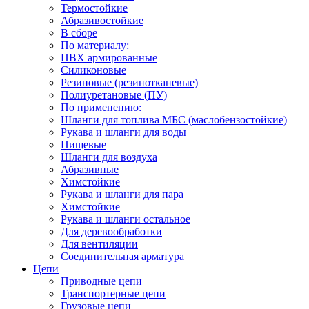
Термостойкие
Абразивостойкие
В сборе
По материалу:
ПВХ армированные
Силиконовые
Резиновые (резинотканевые)
Полиуретановые (ПУ)
По применению:
Шланги для топлива МБС (маслобензостойкие)
Рукава и шланги для воды
Пищевые
Шланги для воздуха
Абразивные
Химстойкие
Рукава и шланги для пара
Химстойкие
Рукава и шланги остальное
Для деревообработки
Для вентиляции
Соединительная арматура
Цепи
Приводные цепи
Транспортерные цепи
Грузовые цепи