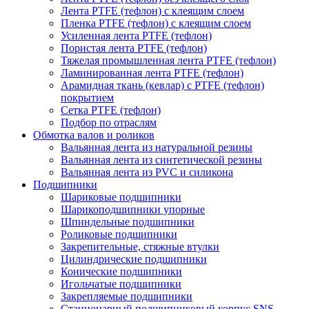
Лента PTFE (тефлон) с клеящим слоем
Пленка PTFE (тефлон) с клеящим слоем
Усиленная лента PTFE (тефлон)
Пористая лента PTFE (тефлон)
Тяжелая промышленная лента PTFE (тефлон)
Ламинированная лента PTFE (тефлон)
Арамидная ткань (кевлар) с PTFE (тефлон)
покрытием
Сетка PTFE (тефлон)
Подбор по отраслям
Обмотка валов и роликов
Вальянная лента из натуральной резины
Вальянная лента из синтетической резины
Вальянная лента из PVC и силикона
Подшипники
Шариковые подшипники
Шарикоподшипники упорные
Шпиндельные подшипники
Роликовые подшипники
Закрепительные, стяжные втулки
Цилиндрические подшипники
Конические подшипники
Игольчатые подшипники
Закрепляемые подшипники
Стационарный подшипниковый корпус SNS