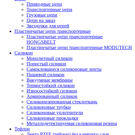
Приводные цепи
Транспортерные цепи
Грузовые цепи
Цепи на заказ
Звездочки для цепей
Пластинчатые цепи транспортерные
Пластинчатые цепи транспортерные
HONGSBELT
Пластинчатые цепи транспортерные MODUTECH
Силикон
Монолитный силикон
Пористый силикон
Самоклеящиеся силиконовые ленты
Пищевой силикон
Вакуумные мембраны
Термостойкий силикон
Износостойкий силикон
Армированный силикон
Силиконизированная стеклоткань
Силиконовые трубки
Силиконовые уплотнители
Силиконовые прокладки
Металлодетектируемая силиконовая резина
Тефлон
Лента PTFE (тефлон) без клеящего слоя