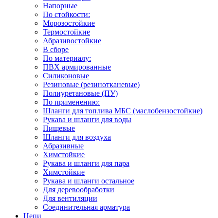
Напорные
По стойкости:
Морозостойкие
Термостойкие
Абразивостойкие
В сборе
По материалу:
ПВХ армированные
Силиконовые
Резиновые (резинотканевые)
Полиуретановые (ПУ)
По применению:
Шланги для топлива МБС (маслобензостойкие)
Рукава и шланги для воды
Пищевые
Шланги для воздуха
Абразивные
Химстойкие
Рукава и шланги для пара
Химстойкие
Рукава и шланги остальное
Для деревообработки
Для вентиляции
Соединительная арматура
Цепи