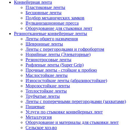
Конвейерная лента
Пластиковые ленты
Бесшовные ленты
Подбор механических замков
Вулканизационные пресса
Оборудование для стыковки лент
Резинотканевые конвейерные ленты
Ленты общего назначения
Шевронные ленты
Ленты с перегородками и гофробортом
Норийные ленты (Элеваторные)
Резинотросовые ленты
Рифленые ленты (Super Grip)
Прочные ленты - стойкие к пробою
Маслостойкие ленты
Износостойкие ленты (абразивостойкие)
Морозостойкие ленты
Теплостойкие ленты
Трубчатые ленты
Ленты с поперечными перегородками (захватами)
Пищевые
Услуги по стыковке конвейерных лент
Металлургия
Оборудование и материалы для стыковки лент
Сельское хоз-во