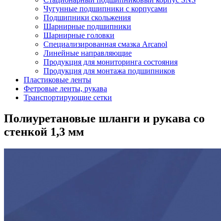
Чугунные подшипники с корпусами
Подшипники скольжения
Шарнирные подшипники
Шарнирные головки
Специализированная смазка Arcanol
Линейные направляющие
Продукция для мониторинга состояния
Продукция для монтажа подшипников
Пластиковые ленты
Фетровые ленты, рукава
Транспортирующие сетки
Полиуретановые шланги и рукава со
стенкой 1,3 мм