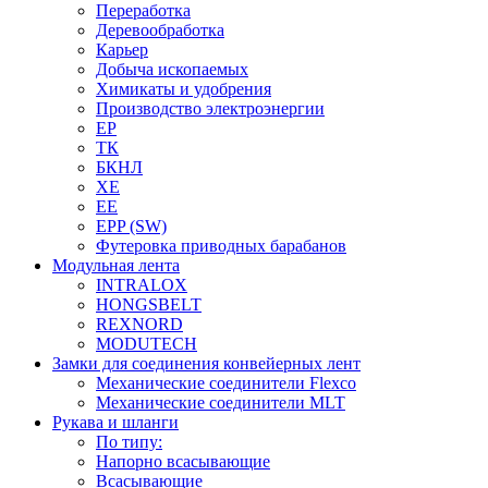
Переработка
Деревообработка
Карьер
Добыча ископаемых
Химикаты и удобрения
Производство электроэнергии
EP
ТК
БКНЛ
XE
EE
EPP (SW)
Футеровка приводных барабанов
Модульная лента
INTRALOX
HONGSBELT
REXNORD
MODUTECH
Замки для соединения конвейерных лент
Механические соединители Flexco
Механические соединители MLT
Рукава и шланги
По типу:
Напорно всасывающие
Всасывающие