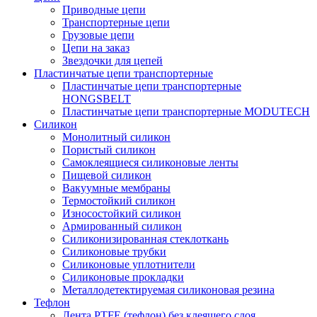
Приводные цепи
Транспортерные цепи
Грузовые цепи
Цепи на заказ
Звездочки для цепей
Пластинчатые цепи транспортерные
Пластинчатые цепи транспортерные
HONGSBELT
Пластинчатые цепи транспортерные MODUTECH
Силикон
Монолитный силикон
Пористый силикон
Самоклеящиеся силиконовые ленты
Пищевой силикон
Вакуумные мембраны
Термостойкий силикон
Износостойкий силикон
Армированный силикон
Силиконизированная стеклоткань
Силиконовые трубки
Силиконовые уплотнители
Силиконовые прокладки
Металлодетектируемая силиконовая резина
Тефлон
Лента PTFE (тефлон) без клеящего слоя