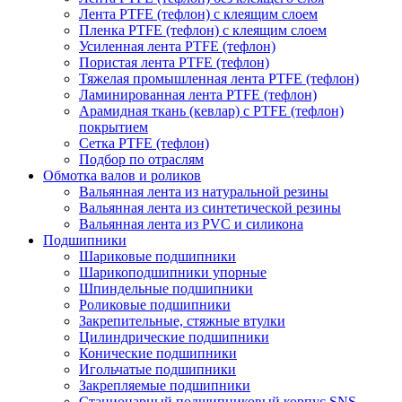
Лента PTFE (тефлон) с клеящим слоем
Пленка PTFE (тефлон) с клеящим слоем
Усиленная лента PTFE (тефлон)
Пористая лента PTFE (тефлон)
Тяжелая промышленная лента PTFE (тефлон)
Ламинированная лента PTFE (тефлон)
Арамидная ткань (кевлар) с PTFE (тефлон)
покрытием
Сетка PTFE (тефлон)
Подбор по отраслям
Обмотка валов и роликов
Вальянная лента из натуральной резины
Вальянная лента из синтетической резины
Вальянная лента из PVC и силикона
Подшипники
Шариковые подшипники
Шарикоподшипники упорные
Шпиндельные подшипники
Роликовые подшипники
Закрепительные, стяжные втулки
Цилиндрические подшипники
Конические подшипники
Игольчатые подшипники
Закрепляемые подшипники
Стационарный подшипниковый корпус SNS