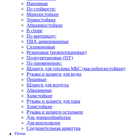
Напорные
По стойкости:
Морозостойкие
Термостойкие
Абразивостойкие
В сборе
По материалу:
ПВХ армированные
Силиконовые
Резиновые (резинотканевые)
Полиуретановые (ПУ)
По применению:
Шланги для топлива МБС (маслобензостойкие)
Рукава и шланги для воды
Пищевые
Шланги для воздуха
Абразивные
Химстойкие
Рукава и шланги для пара
Химстойкие
Рукава и шланги остальное
Для деревообработки
Для вентиляции
Соединительная арматура
Цепи