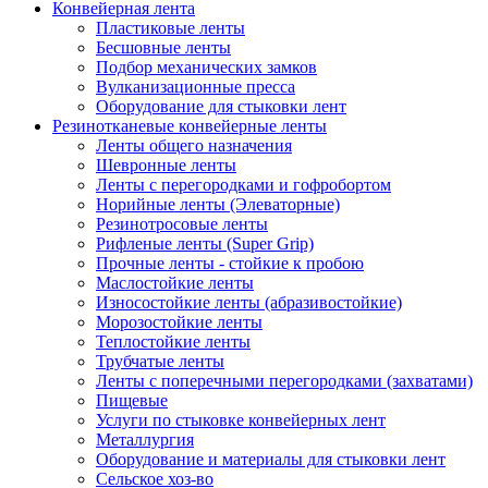
Конвейерная лента
Пластиковые ленты
Бесшовные ленты
Подбор механических замков
Вулканизационные пресса
Оборудование для стыковки лент
Резинотканевые конвейерные ленты
Ленты общего назначения
Шевронные ленты
Ленты с перегородками и гофробортом
Норийные ленты (Элеваторные)
Резинотросовые ленты
Рифленые ленты (Super Grip)
Прочные ленты - стойкие к пробою
Маслостойкие ленты
Износостойкие ленты (абразивостойкие)
Морозостойкие ленты
Теплостойкие ленты
Трубчатые ленты
Ленты с поперечными перегородками (захватами)
Пищевые
Услуги по стыковке конвейерных лент
Металлургия
Оборудование и материалы для стыковки лент
Сельское хоз-во