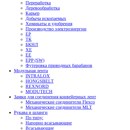
Переработка
Деревообработка
Карьер
Добыча ископаемых
Химикаты и удобрения
Производство электроэнергии
EP
ТК
БКНЛ
XE
EE
EPP (SW)
Футеровка приводных барабанов
Модульная лента
INTRALOX
HONGSBELT
REXNORD
MODUTECH
Замки для соединения конвейерных лент
Механические соединители Flexco
Механические соединители MLT
Рукава и шланги
По типу:
Напорно всасывающие
Всасывающие