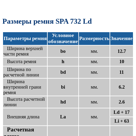
Размеры ремня SPA 732 Ld
Условное
Параметры ремня
Размерность
Значение
обозначение
Ширина верхней
bo
мм.
12.7
части ремня
Высота ремня
h
мм.
10
Ширина по
bd
мм.
11
расчетной линии
Ширина
внутренней грани
bi
мм.
6.2
ремня
Высота расчетной
hd
мм.
2.6
линии
Ld + 17
Внешняя длина
La
мм.
Li + 63
Расчетная