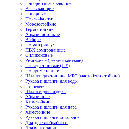
Напорно всасывающие
Всасывающие
Напорные
По стойкости:
Морозостойкие
Термостойкие
Абразивостойкие
В сборе
По материалу:
ПВХ армированные
Силиконовые
Резиновые (резинотканевые)
Полиуретановые (ПУ)
По применению:
Шланги для топлива МБС (маслобензостойкие)
Рукава и шланги для воды
Пищевые
Шланги для воздуха
Абразивные
Химстойкие
Рукава и шланги для пара
Химстойкие
Рукава и шланги остальное
Для деревообработки
Для вентиляции