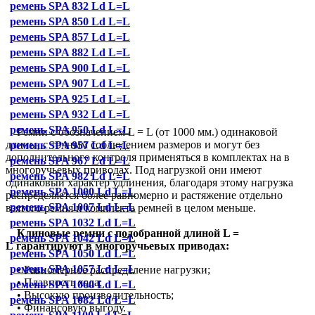
ремень SPA 832 Ld L=L
ремень SPA 850 Ld L=L
ремень SPA 857 Ld L=L
ремень SPA 882 Ld L=L
ремень SPA 900 Ld L=L
ремень SPA 907 Ld L=L
ремень SPA 925 Ld L=L
ремень SPA 932 Ld L=L
ремень SPA 950 Ld L=L
Ремни с обозначением L = L (от 1000 мм.) одинаковой
длины, с точным соблюдением размеров и могут без
ремень SPA 957 Ld L=L
дополнительного контроля применяться в комплектах на в
ремень SPA 967 Ld L=L
многоручьевых приводах. Под нагрузкой они имеют
ремень SPA 982 Ld L=L
одинаковый характер удлинения, благодаря этому нагрузка
ремень SPA 1000 Ld L=L
распределяется более равномерно и растяжение отдельно
ремень SPA 1007 Ld L=L
взятого ремня и комплекта ремней в целом меньше.
ремень SPA 1032 Ld L=L
Клиновые ремни с подобранной длиной L =
ремень SPA 1042 Ld L=L
L гарантируют в многоручьевых приводах:
ремень SPA 1050 Ld L=L
ремень SPA 1057 Ld L=L
• Равномерное распределение нагрузки;
• Плавность хода;
ремень SPA 1060 Ld L=L
• Высокую производительность;
ремень SPA 1082 Ld L=L
• Финансовую выгоду.