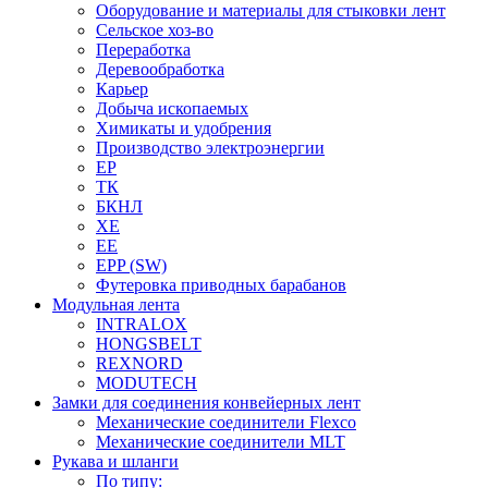
Оборудование и материалы для стыковки лент
Сельское хоз-во
Переработка
Деревообработка
Карьер
Добыча ископаемых
Химикаты и удобрения
Производство электроэнергии
EP
ТК
БКНЛ
XE
EE
EPP (SW)
Футеровка приводных барабанов
Модульная лента
INTRALOX
HONGSBELT
REXNORD
MODUTECH
Замки для соединения конвейерных лент
Механические соединители Flexco
Механические соединители MLT
Рукава и шланги
По типу: