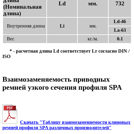
длина
Ld
мм.
732
(Номинальная
длина)
Ld-46
Внутренняя длина
Li
мм.
La-63
Вес
кг./м.
0.1
* - расчетная длина Ld соответствует Lr согласно DIN /
ISO
Взаимозаменяемость приводных
ремней узкого сечения профиля SPA
Скачать "Таблицу взаимозаменяемости клиновых
ремней профиля SPA различных производителей"