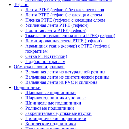
Тефлон
Лента PTFE (тефлон) без клеящего слоя
Лента PTFE (тефлон) с клеящим слоем
Пленка PTFE (тефлон) с клеящим слоем
Усиленная лента PTFE (тефлон)
Пористая лента PTFE (тефлон)
Тяжелая промышленная лента PTFE (тефлон)
Ламинированная лента PTFE (тефлон)
Арамидная ткань (кевлар) с PTFE (тефлон)
покрытием
Сетка PTFE (тефлон)
Подбор по отраслям
Обмотка валов и роликов
Вальянная лента из натуральной резины
Вальянная лента из синтетической резины
Вальянная лента из PVC и силикона
Подшипники
Шариковые подшипники
Шарикоподшипники упорные
Шпиндельные подшипники
Роликовые подшипники
Закрепительные, стяжные втулки
Цилиндрические подшипники
Конические подшипники
Игольчатые подшипники