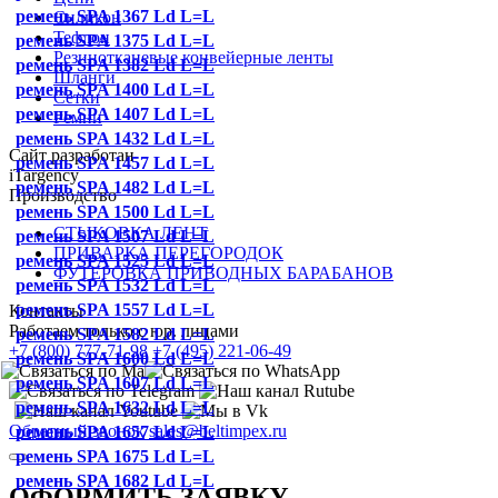
ремень SPA 1367 Ld L=L
Силикон
Тефлон
ремень SPA 1375 Ld L=L
Резинотканевые конвейерные ленты
ремень SPA 1382 Ld L=L
Шланги
ремень SPA 1400 Ld L=L
Сетки
ремень SPA 1407 Ld L=L
Ремни
ремень SPA 1432 Ld L=L
Сайт разработан
ремень SPA 1457 Ld L=L
iTargency
ремень SPA 1482 Ld L=L
Производство
ремень SPA 1500 Ld L=L
СТЫКОВКА ЛЕНТ
ремень SPA 1507 Ld L=L
ПРИВАРКА ПЕРЕГОРОДОК
ремень SPA 1525 Ld L=L
ФУТЕРОВКА ПРИВОДНЫХ БАРАБАНОВ
ремень SPA 1532 Ld L=L
ремень SPA 1557 Ld L=L
Контакты
Работаем только с юр. лицами
ремень SPA 1582 Ld L=L
+7 (800) 777-71-98
+7 (495) 221-06-49
ремень SPA 1600 Ld L=L
ремень SPA 1607 Ld L=L
ремень SPA 1632 Ld L=L
Обратный звонок
sales@beltimpex.ru
ремень SPA 1657 Ld L=L
ремень SPA 1675 Ld L=L
ремень SPA 1682 Ld L=L
ОФОРМИТЬ ЗАЯВКУ