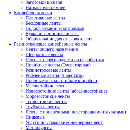
Заготовки шкивов
Натяжители ремней
Конвейерная лента
Пластиковые ленты
Бесшовные ленты
Подбор механических замков
Вулканизационные пресса
Оборудование для стыковки лент
Резинотканевые конвейерные ленты
Ленты общего назначения
Шевронные ленты
Ленты с перегородками и гофробортом
Норийные ленты (Элеваторные)
Резинотросовые ленты
Рифленые ленты (Super Grip)
Прочные ленты - стойкие к пробою
Маслостойкие ленты
Износостойкие ленты (абразивостойкие)
Морозостойкие ленты
Теплостойкие ленты
Трубчатые ленты
Ленты с поперечными перегородками (захватами)
Пищевые
Услуги по стыковке конвейерных лент
Металлургия