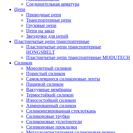
Соединительная арматура
Цепи
Приводные цепи
Транспортерные цепи
Грузовые цепи
Цепи на заказ
Звездочки для цепей
Пластинчатые цепи транспортерные
Пластинчатые цепи транспортерные
HONGSBELT
Пластинчатые цепи транспортерные MODUTECH
Силикон
Монолитный силикон
Пористый силикон
Самоклеящиеся силиконовые ленты
Пищевой силикон
Вакуумные мембраны
Термостойкий силикон
Износостойкий силикон
Армированный силикон
Силиконизированная стеклоткань
Силиконовые трубки
Силиконовые уплотнители
Силиконовые прокладки
Металлодетектируемая силиконовая резина