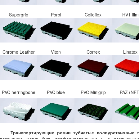
Supergrip
Porol
Celloflex
HV1 film
Chrome Leather
Viton
Correx
Linatex
PVC herringbone
PVC blue
PVC Minigrip
PAZ (NFT
Транспортирующие ремни зубчатые полиуретановые
с
покрытием могут быть перфорированными и с различными