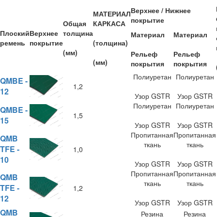
Верхнее / Нижнее
МАТЕРИАЛ
покрытие
Общая
КАРКАСА
Плоский
Верхнее
толщина
Материал
Материал
ремень
покрытие
(толщина)
(мм)
Рельеф
Рельеф
(мм)
покрытия
покрытия
Полиуретан
Полиуретан
QMBE -
1,2
12
Узор GSTR
Узор GSTR
Полиуретан
Полиуретан
QMBE -
1,5
15
Узор GSTR
Узор GSTR
Пропитанная
Пропитанная
QMB
ткань
ткань
TFE -
1,0
10
Узор GSTR
Узор GSTR
Пропитанная
Пропитанная
QMB
ткань
ткань
TFE -
1,2
12
Узор GSTR
Узор GSTR
QMB
Резина
Резина