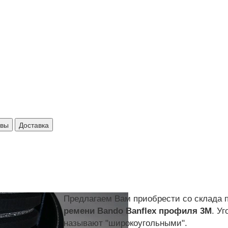
ывы
Доставка
Предлагаем Вам приобрести со склада 
ремени Bando Banflex профиля 3M
. У
называют "широкоугольными".