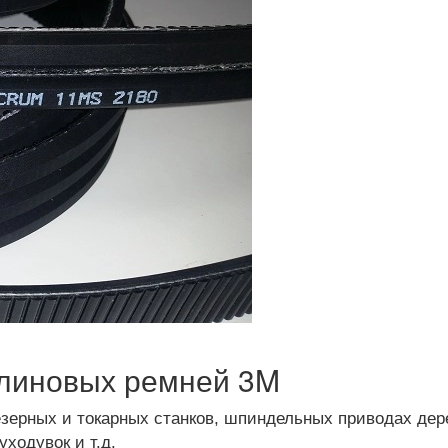
линовых ремней 3M
езерных и токарных станков, шпиндельных приводах де
ходувок и т.д.