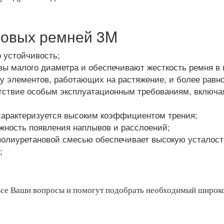
новых ремней 3M
о устойчивость;
ы малого диаметра и обеспечивают жесткость ремня в 
ку элементов, работающих на растяжение, и более равн
етствие особым эксплуатационным требованиям, включа
характеризуется высоким коэффициентом трения;
жность появления наплывов и расслоений;
 полиуретановой смесью обеспечивает высокую усталос
;
а все Ваши вопросы и помогут подобрать необходимый широ