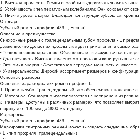
1. Высокая прочность: Ремни способны выдерживать значительные 
2. Устойчивость к температурным колебаниям: Они сохраняют свои
3. Низкий уровень шума: Благодаря конструкции зубьев, синхронн
О товаре
Зубчатый ремень профиля 439 L, Fenner
Описание и преимущества
Синхронные ремни с трапецеидальным зубом профиля - L предст
движение, что делает их идеальными для применения в самых ра
• Точное позиционирование: Обеспечивают высокую точность пере
• Долговечность: Высокое качество материалов и конструктивные 
• Экономия энергии: Эффективная передача мощности снижает эне
• Универсальность: Широкий ассортимент размеров и конфигураци
Основные размеры
Основные характеристики ремня профиля L:
1. Профиль зуба: Трапецеидальный, что обеспечивает надежное с
2. Материал: Стандартно изготавливается из неопрена и из резин
3. Размеры: Доступны в различных размерах, что позволяет выбра
ширину и от 100 мм до 3000 мм в длину.
Маркировка
Зубчатый ремень профиля 439 L, Fenner
Маркировка синхронных ремней может выглядеть следующим образо
• L - тип профиля (трапецеидальный).