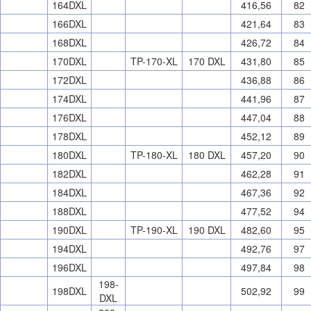
164DXL
416,56
82
166DXL
421,64
83
168DXL
426,72
84
170DXL
TP-170-XL
170 DXL
431,80
85
172DXL
436,88
86
174DXL
441,96
87
176DXL
447,04
88
178DXL
452,12
89
180DXL
TP-180-XL
180 DXL
457,20
90
182DXL
462,28
91
184DXL
467,36
92
188DXL
477,52
94
190DXL
TP-190-XL
190 DXL
482,60
95
194DXL
492,76
97
196DXL
497,84
98
198-
198DXL
502,92
99
DXL