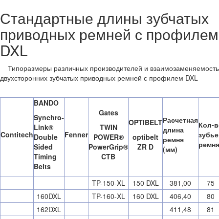
Стандартные длины зубчатых
приводных ремней с профилем
DXL
Типоразмеры различных производителей и
взаимозаменяемость
двухсторонних зубчатых приводных ремней с профилем DXL
BANDO
Gates
Synchro-
Расчетная
OPTIBELT
Кол-в
Link®
TWIN
длина
Contitech
Fenner
зубье
Double
POWER®
optibelt
ремня
ремн
Sided
PowerGrip®
ZR D
(мм)
Timing
CTB
Belts
TP-150-XL
150 DXL
381,00
75
160DXL
TP-160-XL
160 DXL
406,40
80
162DXL
411,48
81