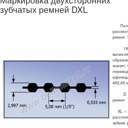
зубчатых ремней DXL
Полну
рассм
ремня: 
190 –
вычис
образом
значит,
перево
единицы
482,60 
D - д
ремня
XL – Э
рассто
зубьев 