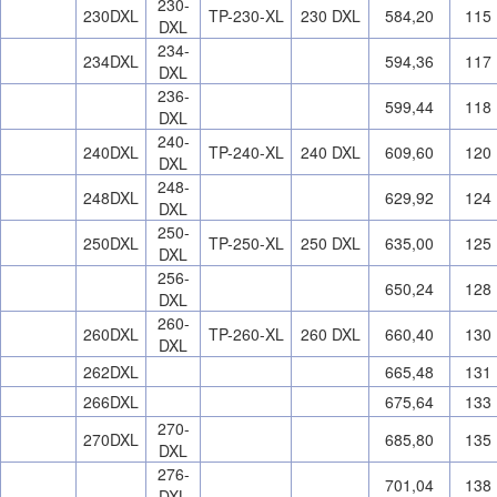
230-
230DXL
TP-230-XL
230 DXL
584,20
115
DXL
234-
234DXL
594,36
117
DXL
236-
599,44
118
DXL
240-
240DXL
TP-240-XL
240 DXL
609,60
120
DXL
248-
248DXL
629,92
124
DXL
250-
250DXL
TP-250-XL
250 DXL
635,00
125
DXL
256-
650,24
128
DXL
260-
260DXL
TP-260-XL
260 DXL
660,40
130
DXL
262DXL
665,48
131
266DXL
675,64
133
270-
270DXL
685,80
135
DXL
276-
701,04
138
DXL