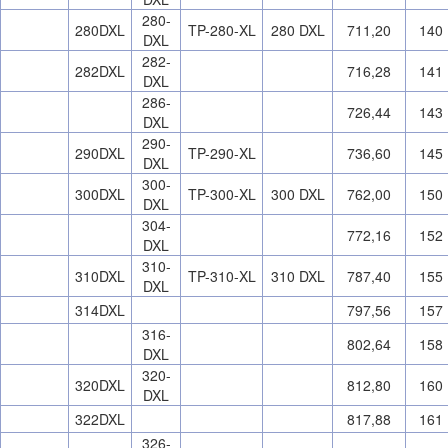
280-
280DXL
TP-280-XL
280 DXL
711,20
140
DXL
282-
282DXL
716,28
141
DXL
286-
726,44
143
DXL
290-
290DXL
TP-290-XL
736,60
145
DXL
300-
300DXL
TP-300-XL
300 DXL
762,00
150
DXL
304-
772,16
152
DXL
310-
310DXL
TP-310-XL
310 DXL
787,40
155
DXL
314DXL
797,56
157
316-
802,64
158
DXL
320-
320DXL
812,80
160
DXL
322DXL
817,88
161
326-