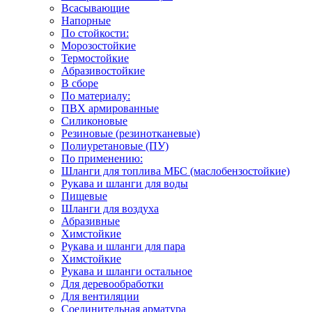
Всасывающие
Напорные
По стойкости:
Морозостойкие
Термостойкие
Абразивостойкие
В сборе
По материалу:
ПВХ армированные
Силиконовые
Резиновые (резинотканевые)
Полиуретановые (ПУ)
По применению:
Шланги для топлива МБС (маслобензостойкие)
Рукава и шланги для воды
Пищевые
Шланги для воздуха
Абразивные
Химстойкие
Рукава и шланги для пара
Химстойкие
Рукава и шланги остальное
Для деревообработки
Для вентиляции
Соединительная арматура