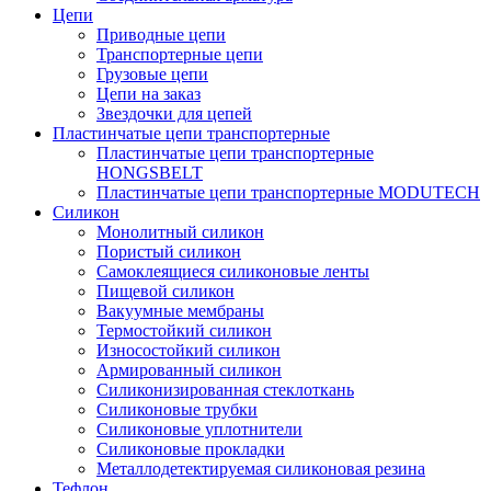
Цепи
Приводные цепи
Транспортерные цепи
Грузовые цепи
Цепи на заказ
Звездочки для цепей
Пластинчатые цепи транспортерные
Пластинчатые цепи транспортерные
HONGSBELT
Пластинчатые цепи транспортерные MODUTECH
Силикон
Монолитный силикон
Пористый силикон
Самоклеящиеся силиконовые ленты
Пищевой силикон
Вакуумные мембраны
Термостойкий силикон
Износостойкий силикон
Армированный силикон
Силиконизированная стеклоткань
Силиконовые трубки
Силиконовые уплотнители
Силиконовые прокладки
Металлодетектируемая силиконовая резина
Тефлон