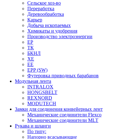
Сельское хоз-во
Переработка
Деревообработка
Карьер
Добыча ископаемых
Химикаты и удобрения
Производство электроэнергии
EP
ТК
БКНЛ
XE
EE
EPP (SW)
Футеровка приводных барабанов
Модульная лента
INTRALOX
HONGSBELT
REXNORD
MODUTECH
Замки для соединения конвейерных лент
Механические соединители Flexco
Механические соединители MLT
Рукава и шланги
По типу:
Напорно всасывающие