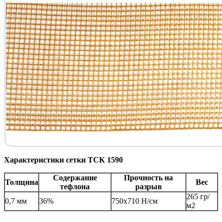
Характеристики сетки ТСК 1590
Содержание
Прочность на
Толщина
Вес
тефлона
разрыв
265 гр/
0,7 мм
36%
750х710 Н/см
м2