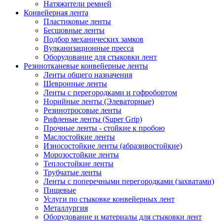
Натяжители ремней
Конвейерная лента
Пластиковые ленты
Бесшовные ленты
Подбор механических замков
Вулканизационные пресса
Оборудование для стыковки лент
Резинотканевые конвейерные ленты
Ленты общего назначения
Шевронные ленты
Ленты с перегородками и гофробортом
Норийные ленты (Элеваторные)
Резинотросовые ленты
Рифленые ленты (Super Grip)
Прочные ленты - стойкие к пробою
Маслостойкие ленты
Износостойкие ленты (абразивостойкие)
Морозостойкие ленты
Теплостойкие ленты
Трубчатые ленты
Ленты с поперечными перегородками (захватами)
Пищевые
Услуги по стыковке конвейерных лент
Металлургия
Оборудование и материалы для стыковки лент