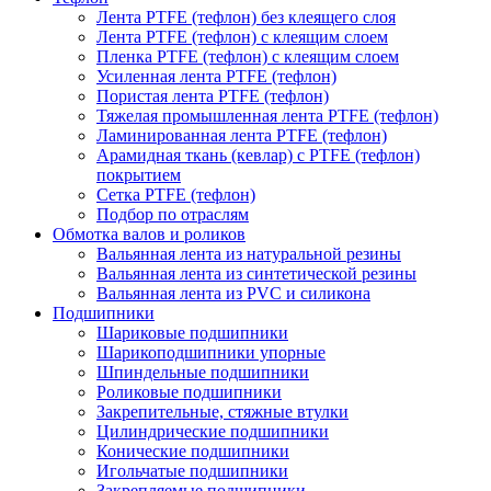
Лента PTFE (тефлон) без клеящего слоя
Лента PTFE (тефлон) с клеящим слоем
Пленка PTFE (тефлон) с клеящим слоем
Усиленная лента PTFE (тефлон)
Пористая лента PTFE (тефлон)
Тяжелая промышленная лента PTFE (тефлон)
Ламинированная лента PTFE (тефлон)
Арамидная ткань (кевлар) с PTFE (тефлон)
покрытием
Сетка PTFE (тефлон)
Подбор по отраслям
Обмотка валов и роликов
Вальянная лента из натуральной резины
Вальянная лента из синтетической резины
Вальянная лента из PVC и силикона
Подшипники
Шариковые подшипники
Шарикоподшипники упорные
Шпиндельные подшипники
Роликовые подшипники
Закрепительные, стяжные втулки
Цилиндрические подшипники
Конические подшипники
Игольчатые подшипники
Закрепляемые подшипники