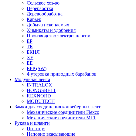
Сельское хоз-во
Переработка
Деревообработка
Карьер
Добыча ископаемых
Химикаты и удобрения
Производство электроэнергии
EP
ТК
БКНЛ
XE
EE
EPP (SW)
Футеровка приводных барабанов
Модульная лента
INTRALOX
HONGSBELT
REXNORD
MODUTECH
Замки для соединения конвейерных лент
Механические соединители Flexco
Механические соединители MLT
Рукава и шланги
По типу:
Напорно всасывающие