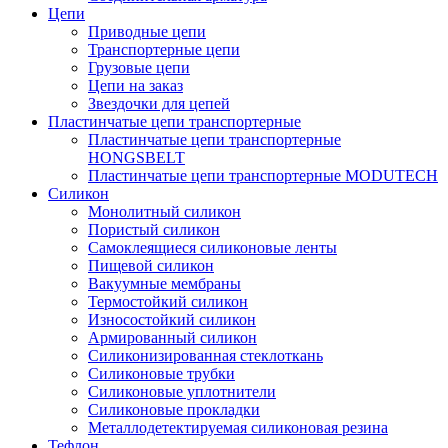
Цепи
Приводные цепи
Транспортерные цепи
Грузовые цепи
Цепи на заказ
Звездочки для цепей
Пластинчатые цепи транспортерные
Пластинчатые цепи транспортерные
HONGSBELT
Пластинчатые цепи транспортерные MODUTECH
Силикон
Монолитный силикон
Пористый силикон
Самоклеящиеся силиконовые ленты
Пищевой силикон
Вакуумные мембраны
Термостойкий силикон
Износостойкий силикон
Армированный силикон
Силиконизированная стеклоткань
Силиконовые трубки
Силиконовые уплотнители
Силиконовые прокладки
Металлодетектируемая силиконовая резина
Тефлон