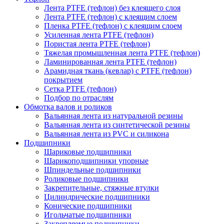
Лента PTFE (тефлон) без клеящего слоя
Лента PTFE (тефлон) с клеящим слоем
Пленка PTFE (тефлон) с клеящим слоем
Усиленная лента PTFE (тефлон)
Пористая лента PTFE (тефлон)
Тяжелая промышленная лента PTFE (тефлон)
Ламинированная лента PTFE (тефлон)
Арамидная ткань (кевлар) с PTFE (тефлон)
покрытием
Сетка PTFE (тефлон)
Подбор по отраслям
Обмотка валов и роликов
Вальянная лента из натуральной резины
Вальянная лента из синтетической резины
Вальянная лента из PVC и силикона
Подшипники
Шариковые подшипники
Шарикоподшипники упорные
Шпиндельные подшипники
Роликовые подшипники
Закрепительные, стяжные втулки
Цилиндрические подшипники
Конические подшипники
Игольчатые подшипники
Закрепляемые подшипники