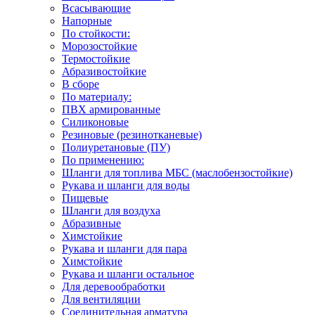
Всасывающие
Напорные
По стойкости:
Морозостойкие
Термостойкие
Абразивостойкие
В сборе
По материалу:
ПВХ армированные
Силиконовые
Резиновые (резинотканевые)
Полиуретановые (ПУ)
По применению:
Шланги для топлива МБС (маслобензостойкие)
Рукава и шланги для воды
Пищевые
Шланги для воздуха
Абразивные
Химстойкие
Рукава и шланги для пара
Химстойкие
Рукава и шланги остальное
Для деревообработки
Для вентиляции
Соединительная арматура