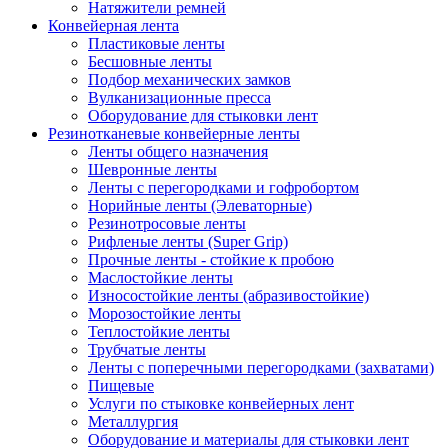
Натяжители ремней
Конвейерная лента
Пластиковые ленты
Бесшовные ленты
Подбор механических замков
Вулканизационные пресса
Оборудование для стыковки лент
Резинотканевые конвейерные ленты
Ленты общего назначения
Шевронные ленты
Ленты с перегородками и гофробортом
Норийные ленты (Элеваторные)
Резинотросовые ленты
Рифленые ленты (Super Grip)
Прочные ленты - стойкие к пробою
Маслостойкие ленты
Износостойкие ленты (абразивостойкие)
Морозостойкие ленты
Теплостойкие ленты
Трубчатые ленты
Ленты с поперечными перегородками (захватами)
Пищевые
Услуги по стыковке конвейерных лент
Металлургия
Оборудование и материалы для стыковки лент