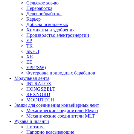
Сельское хоз-во
Переработка
Деревообработка
Карьер
Добыча ископаемых
Химикаты и удобрения
Производство электроэнергии
EP
ТК
БКНЛ
XE
EE
EPP (SW)
Футеровка приводных барабанов
Модульная лента
INTRALOX
HONGSBELT
REXNORD
MODUTECH
Замки для соединения конвейерных лент
Механические соединители Flexco
Механические соединители MLT
Рукава и шланги
По типу:
Напорно всасывающие