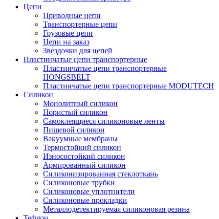
Цепи
Приводные цепи
Транспортерные цепи
Грузовые цепи
Цепи на заказ
Звездочки для цепей
Пластинчатые цепи транспортерные
Пластинчатые цепи транспортерные
HONGSBELT
Пластинчатые цепи транспортерные MODUTECH
Силикон
Монолитный силикон
Пористый силикон
Самоклеящиеся силиконовые ленты
Пищевой силикон
Вакуумные мембраны
Термостойкий силикон
Износостойкий силикон
Армированный силикон
Силиконизированная стеклоткань
Силиконовые трубки
Силиконовые уплотнители
Силиконовые прокладки
Металлодетектируемая силиконовая резина
Тефлон