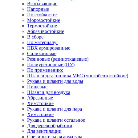
Всасывающие
Напорные
По стойкости:
Морозостойкие
Термостойкие
Абразивостойкие
В сборе
По материалу:
ПВХ армированные
Силиконовые
Резиновые (резинотканевые)
Полиуретановые (ПУ)
По применению:
Шланги для топлива МБС (маслобензостойкие)
Рукава и шланги для воды
Пищевые
Шланги для воздуха
Абразивные
Химстойкие
Рукава и шланги для пара
Химстойкие
Рукава и шланги остальное
Для деревообработки
Для вентиляции
Соединительная арматура