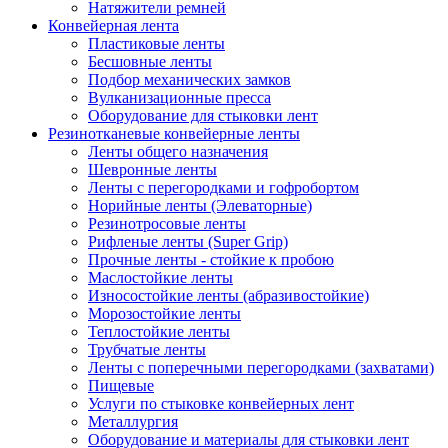
Натяжители ремней
Конвейерная лента
Пластиковые ленты
Бесшовные ленты
Подбор механических замков
Вулканизационные пресса
Оборудование для стыковки лент
Резинотканевые конвейерные ленты
Ленты общего назначения
Шевронные ленты
Ленты с перегородками и гофробортом
Норийные ленты (Элеваторные)
Резинотросовые ленты
Рифленые ленты (Super Grip)
Прочные ленты - стойкие к пробою
Маслостойкие ленты
Износостойкие ленты (абразивостойкие)
Морозостойкие ленты
Теплостойкие ленты
Трубчатые ленты
Ленты с поперечными перегородками (захватами)
Пищевые
Услуги по стыковке конвейерных лент
Металлургия
Оборудование и материалы для стыковки лент