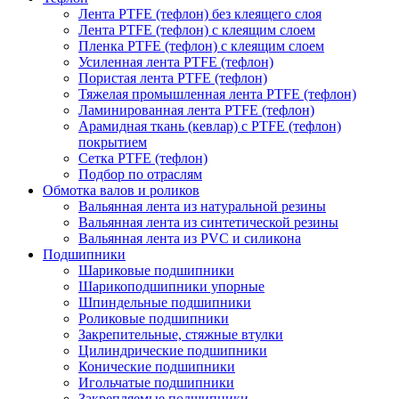
Лента PTFE (тефлон) без клеящего слоя
Лента PTFE (тефлон) с клеящим слоем
Пленка PTFE (тефлон) с клеящим слоем
Усиленная лента PTFE (тефлон)
Пористая лента PTFE (тефлон)
Тяжелая промышленная лента PTFE (тефлон)
Ламинированная лента PTFE (тефлон)
Арамидная ткань (кевлар) с PTFE (тефлон)
покрытием
Сетка PTFE (тефлон)
Подбор по отраслям
Обмотка валов и роликов
Вальянная лента из натуральной резины
Вальянная лента из синтетической резины
Вальянная лента из PVC и силикона
Подшипники
Шариковые подшипники
Шарикоподшипники упорные
Шпиндельные подшипники
Роликовые подшипники
Закрепительные, стяжные втулки
Цилиндрические подшипники
Конические подшипники
Игольчатые подшипники
Закрепляемые подшипники