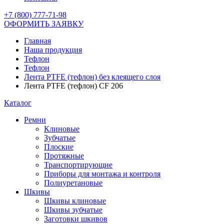
+7 (800) 777-71-98
ОФОРМИТЬ ЗАЯВКУ
Главная
Наша продукция
Тефлон
Тефлон
Лента PTFE (тефлон) без клеящего слоя
Лента PTFE (тефлон) CF 206
Каталог
Ремни
Клиновые
Зубчатые
Плоские
Протяжные
Транспортирующие
Приборы для монтажа и контроля
Полиуретановые
Шкивы
Шкивы клиновые
Шкивы зубчатые
Заготовки шкивов