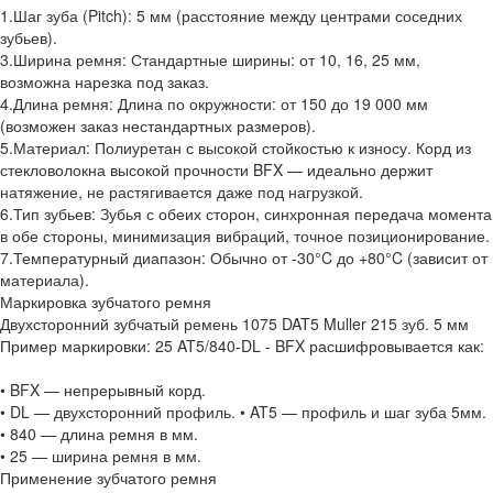
1.Шаг зуба (Pitch): 5 мм (расстояние между центрами соседних
зубьев).
3.Ширина ремня: Стандартные ширины: от 10, 16, 25 мм,
возможна нарезка под заказ.
4.Длина ремня: Длина по окружности: от 150 до 19 000 мм
(возможен заказ нестандартных размеров).
5.Материал: Полиуретан с высокой стойкостью к износу. Корд из
стекловолокна высокой прочности BFX — идеально держит
натяжение, не растягивается даже под нагрузкой.
6.Тип зубьев: Зубья с обеих сторон, синхронная передача момента
в обе стороны, минимизация вибраций, точное позиционирование.
7.Температурный диапазон: Обычно от -30°C до +80°C (зависит от
материала).
Маркировка зубчатого ремня
Двухсторонний зубчатый ремень 1075 DAT5 Muller 215 зуб. 5 мм
Пример маркировки: 25 AT5/840-DL - BFX расшифровывается как:
• BFX — непрерывный корд.
• DL — двухсторонний профиль. • AT5 — профиль и шаг зуба 5мм.
• 840 — длина ремня в мм.
• 25 — ширина ремня в мм.
Применение зубчатого ремня