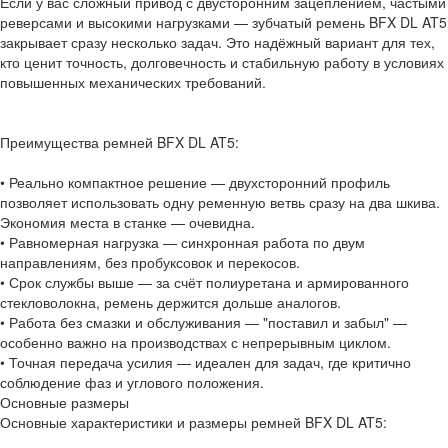
Если у вас сложный привод с двусторонним зацеплением, частыми
реверсами и высокими нагрузками — зубчатый ремень BFX DL AT5
закрывает сразу несколько задач. Это надёжный вариант для тех,
кто ценит точность, долговечность и стабильную работу в условиях
повышенных механических требований.
Преимущества ремней BFX DL AT5:
• Реально компактное решение — двухсторонний профиль
позволяет использовать одну ременную ветвь сразу на два шкива.
Экономия места в станке — очевидна.
• Равномерная нагрузка — синхронная работа по двум
направлениям, без пробуксовок и перекосов.
• Срок службы выше — за счёт полиуретана и армированного
стекловолокна, ремень держится дольше аналогов.
• Работа без смазки и обслуживания — "поставил и забыл" —
особенно важно на производствах с непрерывным циклом.
• Точная передача усилия — идеален для задач, где критично
соблюдение фаз и углового положения.
Основные размеры
Основные характеристики и размеры ремней BFX DL AT5: