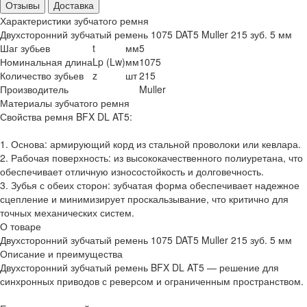
Отзывы
Доставка
Характеристики зубчатого ремня
Двухсторонний зубчатый ремень 1075 DAT5 Muller 215 зуб. 5 мм
Шаг зубьев
t
мм
5
Номинальная длина
Lp (Lw)
мм
1075
Количество зубьев
z
шт
215
Производитель
Muller
Материалы зубчатого ремня
Свойства ремня BFX DL AT5:
1. Основа: армирующий корд из стальной проволоки или кевлара.
2. Рабочая поверхность: из высококачественного полиуретана, что
обеспечивает отличную износостойкость и долговечность.
3. Зубья с обеих сторон: зубчатая форма обеспечивает надежное
сцепление и минимизирует проскальзывание, что критично для
точных механических систем.
О товаре
Двухсторонний зубчатый ремень 1075 DAT5 Muller 215 зуб. 5 мм
Описание и преимущества
Двухсторонний зубчатый ремень BFX DL AT5 — решение для
синхронных приводов с реверсом и ограниченным пространством.