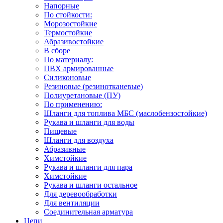
Напорные
По стойкости:
Морозостойкие
Термостойкие
Абразивостойкие
В сборе
По материалу:
ПВХ армированные
Силиконовые
Резиновые (резинотканевые)
Полиуретановые (ПУ)
По применению:
Шланги для топлива МБС (маслобензостойкие)
Рукава и шланги для воды
Пищевые
Шланги для воздуха
Абразивные
Химстойкие
Рукава и шланги для пара
Химстойкие
Рукава и шланги остальное
Для деревообработки
Для вентиляции
Соединительная арматура
Цепи