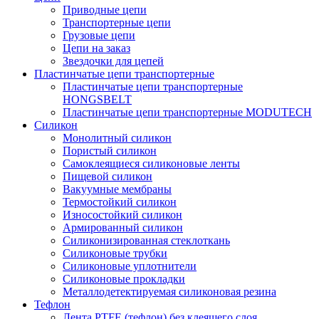
Приводные цепи
Транспортерные цепи
Грузовые цепи
Цепи на заказ
Звездочки для цепей
Пластинчатые цепи транспортерные
Пластинчатые цепи транспортерные
HONGSBELT
Пластинчатые цепи транспортерные MODUTECH
Силикон
Монолитный силикон
Пористый силикон
Самоклеящиеся силиконовые ленты
Пищевой силикон
Вакуумные мембраны
Термостойкий силикон
Износостойкий силикон
Армированный силикон
Силиконизированная стеклоткань
Силиконовые трубки
Силиконовые уплотнители
Силиконовые прокладки
Металлодетектируемая силиконовая резина
Тефлон
Лента PTFE (тефлон) без клеящего слоя