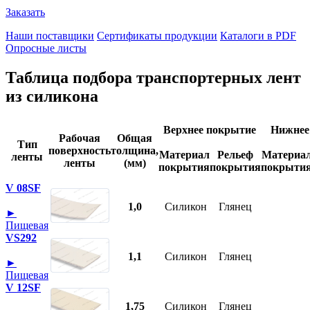
Заказать
Наши поставщики
Сертификаты продукции
Каталоги в PDF
Опросные листы
Таблица подбора транспортерных лент
из силикона
Верхнее покрытие
Нижнее
Рабочая
Общая
Тип
поверхность
толщина,
Материал
Рельеф
Материа
ленты
ленты
(мм)
покрытия
покрытия
покрыти
V 08SF
1,0
Силикон
Глянец
►
Пищевая
VS292
1,1
Силикон
Глянец
►
Пищевая
V 12SF
1,75
Силикон
Глянец