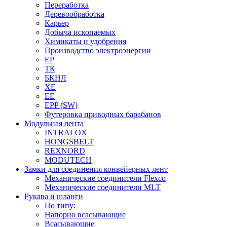
Переработка
Деревообработка
Карьер
Добыча ископаемых
Химикаты и удобрения
Производство электроэнергии
EP
ТК
БКНЛ
XE
EE
EPP (SW)
Футеровка приводных барабанов
Модульная лента
INTRALOX
HONGSBELT
REXNORD
MODUTECH
Замки для соединения конвейерных лент
Механические соединители Flexco
Механические соединители MLT
Рукава и шланги
По типу:
Напорно всасывающие
Всасывающие