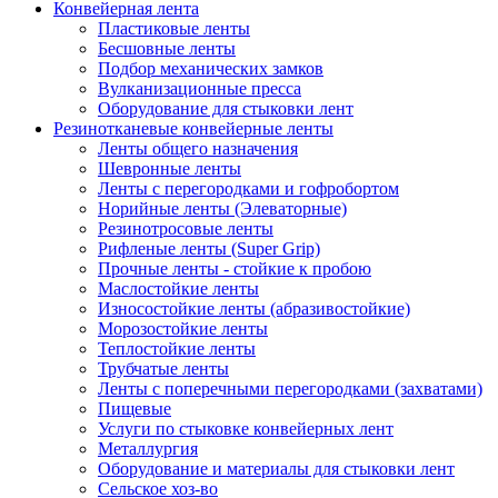
Конвейерная лента
Пластиковые ленты
Бесшовные ленты
Подбор механических замков
Вулканизационные пресса
Оборудование для стыковки лент
Резинотканевые конвейерные ленты
Ленты общего назначения
Шевронные ленты
Ленты с перегородками и гофробортом
Норийные ленты (Элеваторные)
Резинотросовые ленты
Рифленые ленты (Super Grip)
Прочные ленты - стойкие к пробою
Маслостойкие ленты
Износостойкие ленты (абразивостойкие)
Морозостойкие ленты
Теплостойкие ленты
Трубчатые ленты
Ленты с поперечными перегородками (захватами)
Пищевые
Услуги по стыковке конвейерных лент
Металлургия
Оборудование и материалы для стыковки лент
Сельское хоз-во