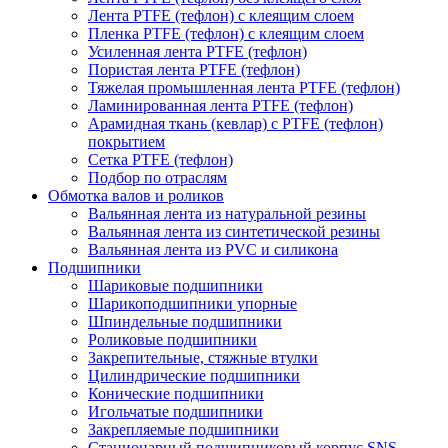
Лента PTFE (тефлон) с клеящим слоем
Пленка PTFE (тефлон) с клеящим слоем
Усиленная лента PTFE (тефлон)
Пористая лента PTFE (тефлон)
Тяжелая промышленная лента PTFE (тефлон)
Ламинированная лента PTFE (тефлон)
Арамидная ткань (кевлар) с PTFE (тефлон)
покрытием
Сетка PTFE (тефлон)
Подбор по отраслям
Обмотка валов и роликов
Вальянная лента из натуральной резины
Вальянная лента из синтетической резины
Вальянная лента из PVC и силикона
Подшипники
Шариковые подшипники
Шарикоподшипники упорные
Шпиндельные подшипники
Роликовые подшипники
Закрепительные, стяжные втулки
Цилиндрические подшипники
Конические подшипники
Игольчатые подшипники
Закрепляемые подшипники
Стационарный подшипниковый корпус SNS