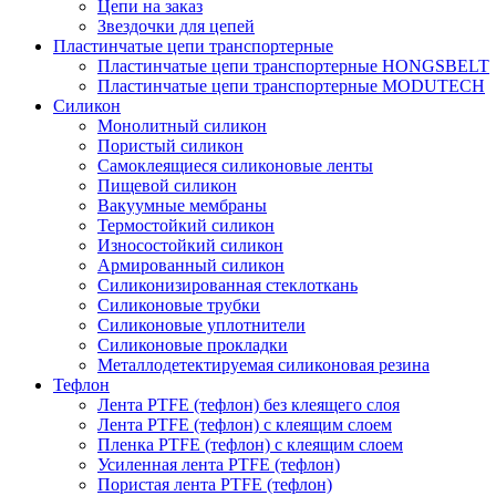
Цепи на заказ
Звездочки для цепей
Пластинчатые цепи транспортерные
Пластинчатые цепи транспортерные HONGSBELT
Пластинчатые цепи транспортерные MODUTECH
Силикон
Монолитный силикон
Пористый силикон
Самоклеящиеся силиконовые ленты
Пищевой силикон
Вакуумные мембраны
Термостойкий силикон
Износостойкий силикон
Армированный силикон
Силиконизированная стеклоткань
Силиконовые трубки
Силиконовые уплотнители
Силиконовые прокладки
Металлодетектируемая силиконовая резина
Тефлон
Лента PTFE (тефлон) без клеящего слоя
Лента PTFE (тефлон) с клеящим слоем
Пленка PTFE (тефлон) с клеящим слоем
Усиленная лента PTFE (тефлон)
Пористая лента PTFE (тефлон)