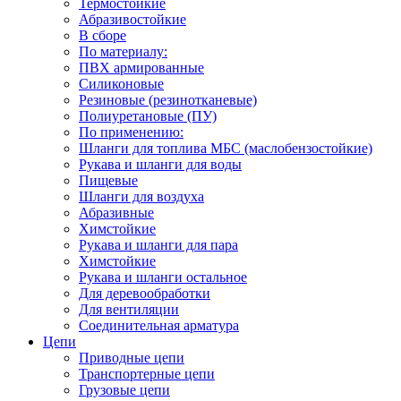
Термостойкие
Абразивостойкие
В сборе
По материалу:
ПВХ армированные
Силиконовые
Резиновые (резинотканевые)
Полиуретановые (ПУ)
По применению:
Шланги для топлива МБС (маслобензостойкие)
Рукава и шланги для воды
Пищевые
Шланги для воздуха
Абразивные
Химстойкие
Рукава и шланги для пара
Химстойкие
Рукава и шланги остальное
Для деревообработки
Для вентиляции
Соединительная арматура
Цепи
Приводные цепи
Транспортерные цепи
Грузовые цепи