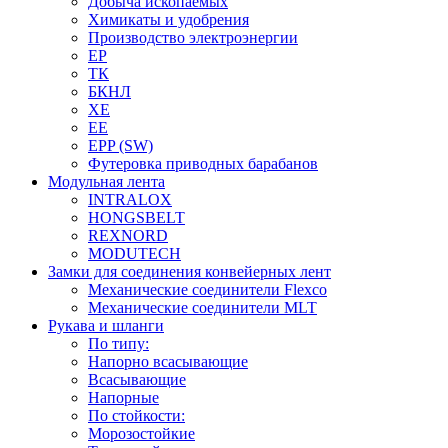
Добыча ископаемых
Химикаты и удобрения
Производство электроэнергии
EP
ТК
БКНЛ
XE
EE
EPP (SW)
Футеровка приводных барабанов
Модульная лента
INTRALOX
HONGSBELT
REXNORD
MODUTECH
Замки для соединения конвейерных лент
Механические соединители Flexco
Механические соединители MLT
Рукава и шланги
По типу:
Напорно всасывающие
Всасывающие
Напорные
По стойкости:
Морозостойкие