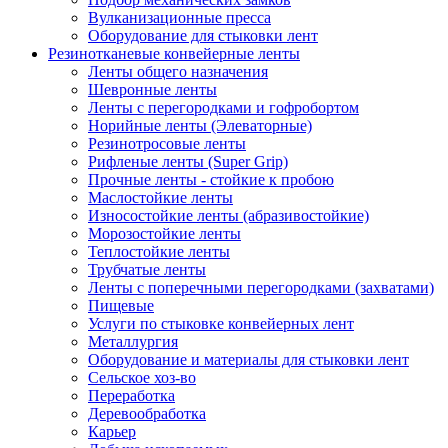
Вулканизационные пресса
Оборудование для стыковки лент
Резинотканевые конвейерные ленты
Ленты общего назначения
Шевронные ленты
Ленты с перегородками и гофробортом
Норийные ленты (Элеваторные)
Резинотросовые ленты
Рифленые ленты (Super Grip)
Прочные ленты - стойкие к пробою
Маслостойкие ленты
Износостойкие ленты (абразивостойкие)
Морозостойкие ленты
Теплостойкие ленты
Трубчатые ленты
Ленты с поперечными перегородками (захватами)
Пищевые
Услуги по стыковке конвейерных лент
Металлургия
Оборудование и материалы для стыковки лент
Сельское хоз-во
Переработка
Деревообработка
Карьер