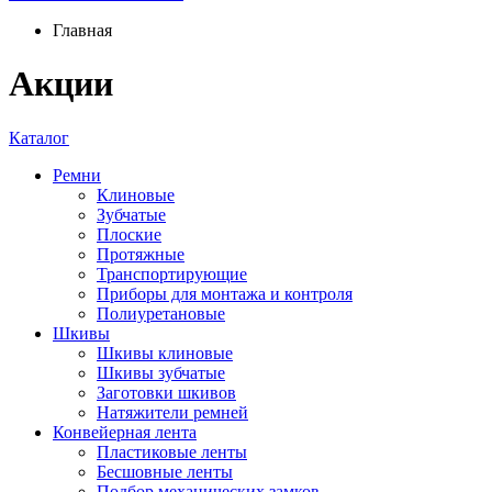
Главная
Акции
Каталог
Ремни
Клиновые
Зубчатые
Плоские
Протяжные
Транспортирующие
Приборы для монтажа и контроля
Полиуретановые
Шкивы
Шкивы клиновые
Шкивы зубчатые
Заготовки шкивов
Натяжители ремней
Конвейерная лента
Пластиковые ленты
Бесшовные ленты
Подбор механических замков