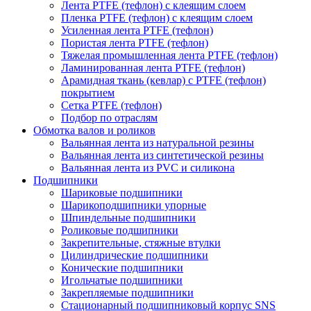
Лента PTFE (тефлон) с клеящим слоем
Пленка PTFE (тефлон) с клеящим слоем
Усиленная лента PTFE (тефлон)
Пористая лента PTFE (тефлон)
Тяжелая промышленная лента PTFE (тефлон)
Ламинированная лента PTFE (тефлон)
Арамидная ткань (кевлар) с PTFE (тефлон)
покрытием
Сетка PTFE (тефлон)
Подбор по отраслям
Обмотка валов и роликов
Вальянная лента из натуральной резины
Вальянная лента из синтетической резины
Вальянная лента из PVC и силикона
Подшипники
Шариковые подшипники
Шарикоподшипники упорные
Шпиндельные подшипники
Роликовые подшипники
Закрепительные, стяжные втулки
Цилиндрические подшипники
Конические подшипники
Игольчатые подшипники
Закрепляемые подшипники
Стационарный подшипниковый корпус SNS