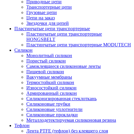
Приводные цепи
Транспортерные цепи
Грузовые цепи
Цепи на заказ
Звездочки для цепей
Пластинчатые цепи транспортерные
Пластинчатые цепи транспортерные
HONGSBELT
Пластинчатые цепи транспортерные MODUTECH
Силикон
Монолитный силикон
Пористый силикон
Самоклеящиеся силиконовые ленты
Пищевой силикон
Вакуумные мембраны
Термостойкий силикон
Износостойкий силикон
Армированный силикон
Силиконизированная стеклоткань
Силиконовые трубки
Силиконовые уплотнители
Силиконовые прокладки
Металлодетектируемая силиконовая резина
Тефлон
Лента PTFE (тефлон) без клеящего слоя