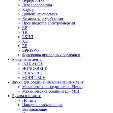
Переработка
Деревообработка
Карьер
Добыча ископаемых
Химикаты и удобрения
Производство электроэнергии
EP
ТК
БКНЛ
XE
EE
EPP (SW)
Футеровка приводных барабанов
Модульная лента
INTRALOX
HONGSBELT
REXNORD
MODUTECH
Замки для соединения конвейерных лент
Механические соединители Flexco
Механические соединители MLT
Рукава и шланги
По типу:
Напорно всасывающие
Всасывающие