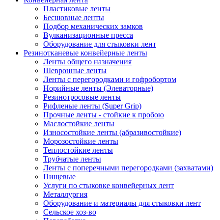
Пластиковые ленты
Бесшовные ленты
Подбор механических замков
Вулканизационные пресса
Оборудование для стыковки лент
Резинотканевые конвейерные ленты
Ленты общего назначения
Шевронные ленты
Ленты с перегородками и гофробортом
Норийные ленты (Элеваторные)
Резинотросовые ленты
Рифленые ленты (Super Grip)
Прочные ленты - стойкие к пробою
Маслостойкие ленты
Износостойкие ленты (абразивостойкие)
Морозостойкие ленты
Теплостойкие ленты
Трубчатые ленты
Ленты с поперечными перегородками (захватами)
Пищевые
Услуги по стыковке конвейерных лент
Металлургия
Оборудование и материалы для стыковки лент
Сельское хоз-во