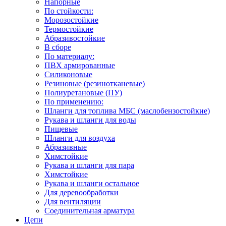
Напорные
По стойкости:
Морозостойкие
Термостойкие
Абразивостойкие
В сборе
По материалу:
ПВХ армированные
Силиконовые
Резиновые (резинотканевые)
Полиуретановые (ПУ)
По применению:
Шланги для топлива МБС (маслобензостойкие)
Рукава и шланги для воды
Пищевые
Шланги для воздуха
Абразивные
Химстойкие
Рукава и шланги для пара
Химстойкие
Рукава и шланги остальное
Для деревообработки
Для вентиляции
Соединительная арматура
Цепи