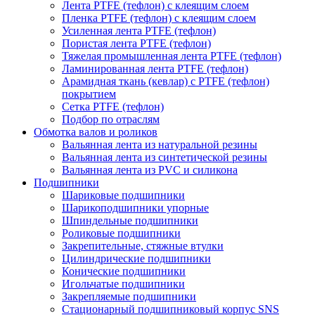
Лента PTFE (тефлон) с клеящим слоем
Пленка PTFE (тефлон) с клеящим слоем
Усиленная лента PTFE (тефлон)
Пористая лента PTFE (тефлон)
Тяжелая промышленная лента PTFE (тефлон)
Ламинированная лента PTFE (тефлон)
Арамидная ткань (кевлар) с PTFE (тефлон)
покрытием
Сетка PTFE (тефлон)
Подбор по отраслям
Обмотка валов и роликов
Вальянная лента из натуральной резины
Вальянная лента из синтетической резины
Вальянная лента из PVC и силикона
Подшипники
Шариковые подшипники
Шарикоподшипники упорные
Шпиндельные подшипники
Роликовые подшипники
Закрепительные, стяжные втулки
Цилиндрические подшипники
Конические подшипники
Игольчатые подшипники
Закрепляемые подшипники
Стационарный подшипниковый корпус SNS