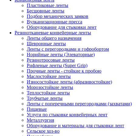
Пластиковые ленты
Бесшовные ленты
Подбор механических замков
Вулканизационные пресса
Оборудование для стыковки лент
Резинотканевые конвейерные ленты
Ленты общего назначения
Шевронные ленты
Ленты с перегородками и гофробортом
Норийные ленты (Элеваторные)
Резинотросовые ленты
Рифленые ленты (Super Grip)
Прочные ленты - стойкие к пробою
Маслостойкие ленты
Износостойкие ленты (абразивостойкие)
Морозостойкие ленты
Теплостойкие ленты
Трубчатые ленты
Ленты с поперечными перегородками (захватами)
Пищевые
Услуги по стыковке конвейерных лент
Металлургия
Оборудование и материалы для стыковки лент
Сельское хоз-во