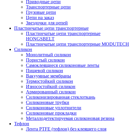
Приводные цепи
Транспортерные цепи
Грузовые цепи
Цепи на заказ
Звездочки для цепей
Пластинчатые цепи транспортерные
Пластинчатые цепи транспортерные
HONGSBELT
Пластинчатые цепи транспортерные MODUTECH
Силикон
Монолитный силикон
Пористый силикон
Самоклеящиеся силиконовые ленты
Пищевой силикон
Вакуумные мембраны
Термостойкий силикон
Износостойкий силикон
Армированный силикон
Силиконизированная стеклоткань
Силиконовые трубки
Силиконовые уплотнители
Силиконовые прокладки
Металлодетектируемая силиконовая резина
Тефлон
Лента PTFE (тефлон) без клеящего слоя