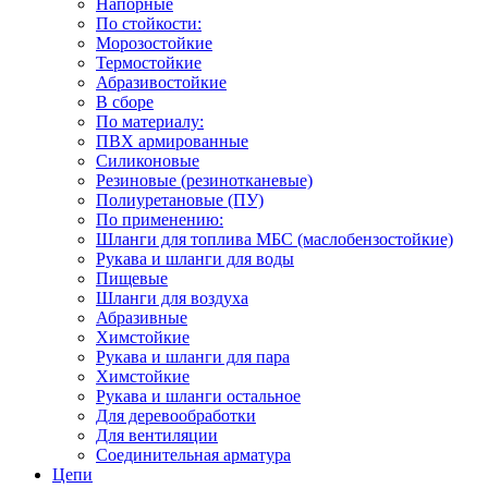
Напорные
По стойкости:
Морозостойкие
Термостойкие
Абразивостойкие
В сборе
По материалу:
ПВХ армированные
Силиконовые
Резиновые (резинотканевые)
Полиуретановые (ПУ)
По применению:
Шланги для топлива МБС (маслобензостойкие)
Рукава и шланги для воды
Пищевые
Шланги для воздуха
Абразивные
Химстойкие
Рукава и шланги для пара
Химстойкие
Рукава и шланги остальное
Для деревообработки
Для вентиляции
Соединительная арматура
Цепи