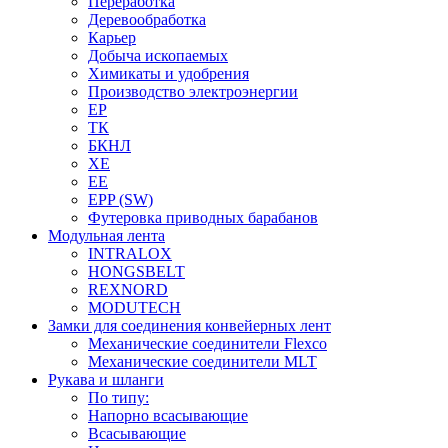
Переработка
Деревообработка
Карьер
Добыча ископаемых
Химикаты и удобрения
Производство электроэнергии
EP
ТК
БКНЛ
XE
EE
EPP (SW)
Футеровка приводных барабанов
Модульная лента
INTRALOX
HONGSBELT
REXNORD
MODUTECH
Замки для соединения конвейерных лент
Механические соединители Flexco
Механические соединители MLT
Рукава и шланги
По типу:
Напорно всасывающие
Всасывающие