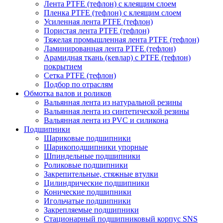
Лента PTFE (тефлон) с клеящим слоем
Пленка PTFE (тефлон) с клеящим слоем
Усиленная лента PTFE (тефлон)
Пористая лента PTFE (тефлон)
Тяжелая промышленная лента PTFE (тефлон)
Ламинированная лента PTFE (тефлон)
Арамидная ткань (кевлар) с PTFE (тефлон)
покрытием
Сетка PTFE (тефлон)
Подбор по отраслям
Обмотка валов и роликов
Вальянная лента из натуральной резины
Вальянная лента из синтетической резины
Вальянная лента из PVC и силикона
Подшипники
Шариковые подшипники
Шарикоподшипники упорные
Шпиндельные подшипники
Роликовые подшипники
Закрепительные, стяжные втулки
Цилиндрические подшипники
Конические подшипники
Игольчатые подшипники
Закрепляемые подшипники
Стационарный подшипниковый корпус SNS