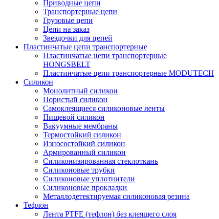
Приводные цепи
Транспортерные цепи
Грузовые цепи
Цепи на заказ
Звездочки для цепей
Пластинчатые цепи транспортерные
Пластинчатые цепи транспортерные
HONGSBELT
Пластинчатые цепи транспортерные MODUTECH
Силикон
Монолитный силикон
Пористый силикон
Самоклеящиеся силиконовые ленты
Пищевой силикон
Вакуумные мембраны
Термостойкий силикон
Износостойкий силикон
Армированный силикон
Силиконизированная стеклоткань
Силиконовые трубки
Силиконовые уплотнители
Силиконовые прокладки
Металлодетектируемая силиконовая резина
Тефлон
Лента PTFE (тефлон) без клеящего слоя