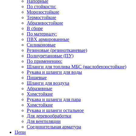
Напорные
По стойкости:
Морозостойкие
Термостойкие
Абразивостойкие
В сборе
По материалу:
ПВХ армированные
Силиконовые
Резиновые (резинотканевые)
Полиуретановые (ПУ)
По применению:
Шланги для топлива МБС (маслобензостойкие)
Рукава и шланги для воды
Пищевые
Шланги для воздуха
Абразивные
Химстойкие
Рукава и шланги для пара
Химстойкие
Рукава и шланги остальное
Для деревообработки
Для вентиляции
Соединительная арматура
Цепи