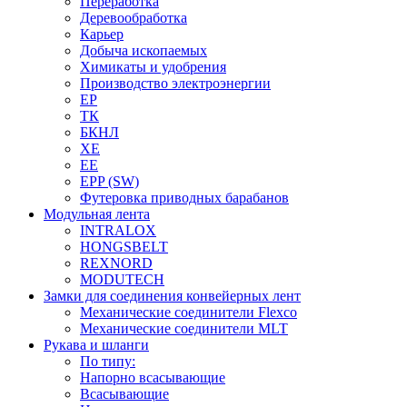
Переработка
Деревообработка
Карьер
Добыча ископаемых
Химикаты и удобрения
Производство электроэнергии
EP
ТК
БКНЛ
XE
EE
EPP (SW)
Футеровка приводных барабанов
Модульная лента
INTRALOX
HONGSBELT
REXNORD
MODUTECH
Замки для соединения конвейерных лент
Механические соединители Flexco
Механические соединители MLT
Рукава и шланги
По типу:
Напорно всасывающие
Всасывающие