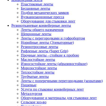
Пластиковые ленты
Бесшовные ленты
Подбор механических замков
Вулканизационные пресса
Оборудование для стыковки лент
Резинотканевые конвейерные ленты
Ленты общего назначения
Шевронные ленты
Ленты с перегородками и гофробортом
Норийные ленты (Элеваторные)
Резинотросовые ленты
Рифленые ленты (Super Grip)
Прочные ленты - стойкие к пробою
Маслостойкие ленты
Износостойкие ленты (абразивостойкие)
Морозостойкие ленты
Теплостойкие ленты
Трубчатые ленты
Ленты с поперечными перегородками (захватами)
Пищевые
Услуги по стыковке конвейерных лент
Металлургия
Оборудование и материалы для стыковки лент
Сельское хоз-во