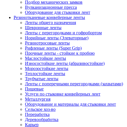
Подбор механических замков
Вулканизационные пресса
Оборудование для стыковки лент
Резинотканевые конвейерные ленты
Ленты общего назначения
Шевронные ленты
Ленты с перегородками и гофробортом
Норийные ленты (Элеваторные)
Резинотросовые ленты
Рифленые ленты (Super Grip)
Прочные ленты - стойкие к пробою
Маслостойкие ленты
Износостойкие ленты (абразивостойкие)
Морозостойкие ленты
Теплостойкие ленты
Трубчатые ленты
Ленты с поперечными перегородками (захватами)
Пищевые
Услуги по стыковке конвейерных лент
Металлургия
Оборудование и материалы для стыковки лент
Сельское хоз-во
Переработка
Деревообработка
Карьер