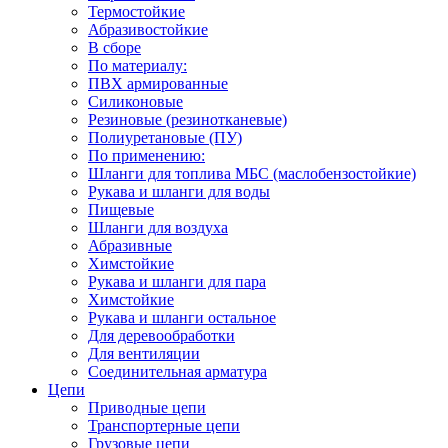
Термостойкие
Абразивостойкие
В сборе
По материалу:
ПВХ армированные
Силиконовые
Резиновые (резинотканевые)
Полиуретановые (ПУ)
По применению:
Шланги для топлива МБС (маслобензостойкие)
Рукава и шланги для воды
Пищевые
Шланги для воздуха
Абразивные
Химстойкие
Рукава и шланги для пара
Химстойкие
Рукава и шланги остальное
Для деревообработки
Для вентиляции
Соединительная арматура
Цепи
Приводные цепи
Транспортерные цепи
Грузовые цепи