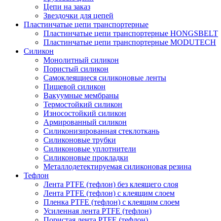
Цепи на заказ
Звездочки для цепей
Пластинчатые цепи транспортерные
Пластинчатые цепи транспортерные HONGSBELT
Пластинчатые цепи транспортерные MODUTECH
Силикон
Монолитный силикон
Пористый силикон
Самоклеящиеся силиконовые ленты
Пищевой силикон
Вакуумные мембраны
Термостойкий силикон
Износостойкий силикон
Армированный силикон
Силиконизированная стеклоткань
Силиконовые трубки
Силиконовые уплотнители
Силиконовые прокладки
Металлодетектируемая силиконовая резина
Тефлон
Лента PTFE (тефлон) без клеящего слоя
Лента PTFE (тефлон) с клеящим слоем
Пленка PTFE (тефлон) с клеящим слоем
Усиленная лента PTFE (тефлон)
Пористая лента PTFE (тефлон)