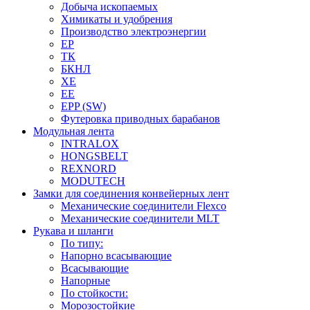
Добыча ископаемых
Химикаты и удобрения
Производство электроэнергии
EP
ТК
БКНЛ
XE
EE
EPP (SW)
Футеровка приводных барабанов
Модульная лента
INTRALOX
HONGSBELT
REXNORD
MODUTECH
Замки для соединения конвейерных лент
Механические соединители Flexco
Механические соединители MLT
Рукава и шланги
По типу:
Напорно всасывающие
Всасывающие
Напорные
По стойкости:
Морозостойкие