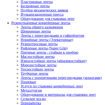
Пластиковые ленты
Бесшовные ленты
Подбор механических замков
Вулканизационные пресса
Оборудование для стыковки лент
Резинотканевые конвейерные ленты
Ленты общего назначения
Шевронные ленты
Ленты с перегородками и гофробортом
Норийные ленты (Элеваторные)
Резинотросовые ленты
Рифленые ленты (Super Grip)
Прочные ленты - стойкие к пробою
Маслостойкие ленты
Износостойкие ленты (абразивостойкие)
Морозостойкие ленты
Теплостойкие ленты
Трубчатые ленты
Ленты с поперечными перегородками (захватами)
Пищевые
Услуги по стыковке конвейерных лент
Металлургия
Оборудование и материалы для стыковки лент
Сельское хоз-во
Переработка