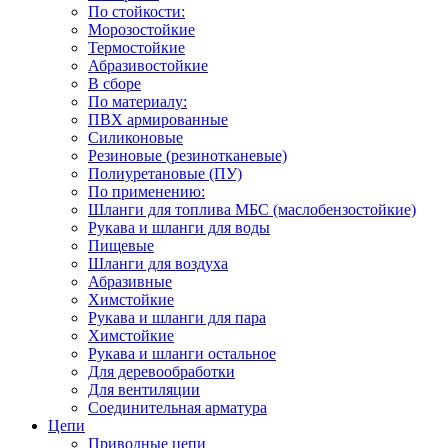
По стойкости:
Морозостойкие
Термостойкие
Абразивостойкие
В сборе
По материалу:
ПВХ армированные
Силиконовые
Резиновые (резинотканевые)
Полиуретановые (ПУ)
По применению:
Шланги для топлива МБС (маслобензостойкие)
Рукава и шланги для воды
Пищевые
Шланги для воздуха
Абразивные
Химстойкие
Рукава и шланги для пара
Химстойкие
Рукава и шланги остальное
Для деревообработки
Для вентиляции
Соединительная арматура
Цепи
Приводные цепи