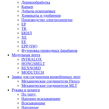
Деревообработка
Карьер
Добыча ископаемых
Химикаты и удобрения
Производство электроэнергии
EP
ТК
БКНЛ
XE
EE
EPP (SW)
Футеровка приводных барабанов
Модульная лента
INTRALOX
HONGSBELT
REXNORD
MODUTECH
Замки для соединения конвейерных лент
Механические соединители Flexco
Механические соединители MLT
Рукава и шланги
По типу:
Напорно всасывающие
Всасывающие
Напорные