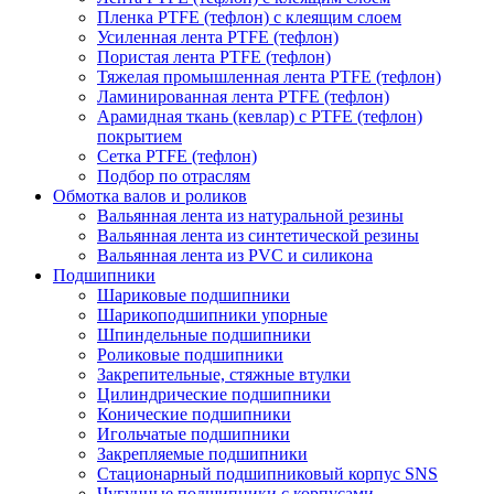
Пленка PTFE (тефлон) с клеящим слоем
Усиленная лента PTFE (тефлон)
Пористая лента PTFE (тефлон)
Тяжелая промышленная лента PTFE (тефлон)
Ламинированная лента PTFE (тефлон)
Арамидная ткань (кевлар) с PTFE (тефлон)
покрытием
Сетка PTFE (тефлон)
Подбор по отраслям
Обмотка валов и роликов
Вальянная лента из натуральной резины
Вальянная лента из синтетической резины
Вальянная лента из PVC и силикона
Подшипники
Шариковые подшипники
Шарикоподшипники упорные
Шпиндельные подшипники
Роликовые подшипники
Закрепительные, стяжные втулки
Цилиндрические подшипники
Конические подшипники
Игольчатые подшипники
Закрепляемые подшипники
Стационарный подшипниковый корпус SNS
Чугунные подшипники с корпусами