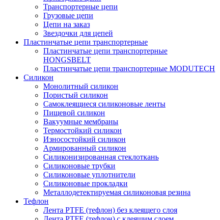
Транспортерные цепи
Грузовые цепи
Цепи на заказ
Звездочки для цепей
Пластинчатые цепи транспортерные
Пластинчатые цепи транспортерные
HONGSBELT
Пластинчатые цепи транспортерные MODUTECH
Силикон
Монолитный силикон
Пористый силикон
Самоклеящиеся силиконовые ленты
Пищевой силикон
Вакуумные мембраны
Термостойкий силикон
Износостойкий силикон
Армированный силикон
Силиконизированная стеклоткань
Силиконовые трубки
Силиконовые уплотнители
Силиконовые прокладки
Металлодетектируемая силиконовая резина
Тефлон
Лента PTFE (тефлон) без клеящего слоя
Лента PTFE (тефлон) с клеящим слоем