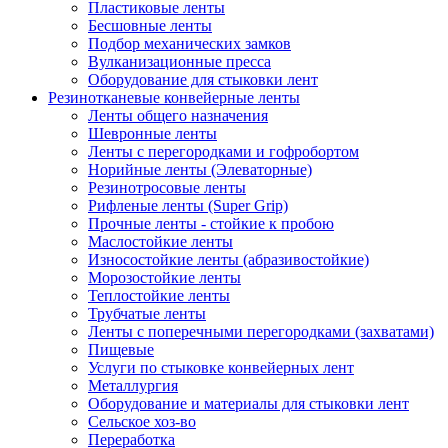
Пластиковые ленты
Бесшовные ленты
Подбор механических замков
Вулканизационные пресса
Оборудование для стыковки лент
Резинотканевые конвейерные ленты
Ленты общего назначения
Шевронные ленты
Ленты с перегородками и гофробортом
Норийные ленты (Элеваторные)
Резинотросовые ленты
Рифленые ленты (Super Grip)
Прочные ленты - стойкие к пробою
Маслостойкие ленты
Износостойкие ленты (абразивостойкие)
Морозостойкие ленты
Теплостойкие ленты
Трубчатые ленты
Ленты с поперечными перегородками (захватами)
Пищевые
Услуги по стыковке конвейерных лент
Металлургия
Оборудование и материалы для стыковки лент
Сельское хоз-во
Переработка