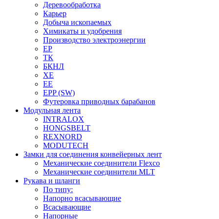
Деревообработка
Карьер
Добыча ископаемых
Химикаты и удобрения
Производство электроэнергии
EP
ТК
БКНЛ
XE
EE
EPP (SW)
Футеровка приводных барабанов
Модульная лента
INTRALOX
HONGSBELT
REXNORD
MODUTECH
Замки для соединения конвейерных лент
Механические соединители Flexco
Механические соединители MLT
Рукава и шланги
По типу:
Напорно всасывающие
Всасывающие
Напорные