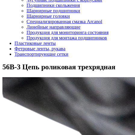
Подшипники скольжения
Шарнирные подшипники
Шарнирные головки
Специализированная смазка Arcanol
Линейные направляющие
Продукция для мониторинга состояния
Продукция для монтажа подшипников
Пластиковые ленты
Фетровые ленты, рукава
Транспортирующие сетки
56B-3 Цепь роликовая трехрядная