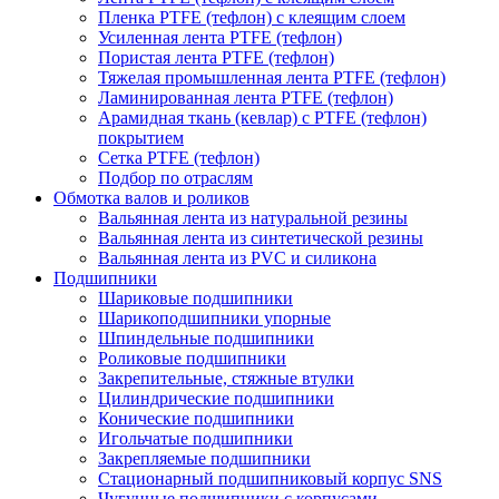
Пленка PTFE (тефлон) с клеящим слоем
Усиленная лента PTFE (тефлон)
Пористая лента PTFE (тефлон)
Тяжелая промышленная лента PTFE (тефлон)
Ламинированная лента PTFE (тефлон)
Арамидная ткань (кевлар) с PTFE (тефлон)
покрытием
Сетка PTFE (тефлон)
Подбор по отраслям
Обмотка валов и роликов
Вальянная лента из натуральной резины
Вальянная лента из синтетической резины
Вальянная лента из PVC и силикона
Подшипники
Шариковые подшипники
Шарикоподшипники упорные
Шпиндельные подшипники
Роликовые подшипники
Закрепительные, стяжные втулки
Цилиндрические подшипники
Конические подшипники
Игольчатые подшипники
Закрепляемые подшипники
Стационарный подшипниковый корпус SNS
Чугунные подшипники с корпусами