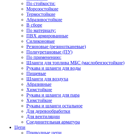
По стойкости:
Морозостойкие
Термостойкие
Абразивостойкие
В сборе
По материалу:
ПВХ армированные
Силиконовые
Резиновые (резинотканевые)
Полиуретановые (ПУ)
По применению:
Шланги для топлива МБС (маслобензостойкие)
Рукава и шланги для воды
Пищевые
Шланги для воздуха
Абразивные
Химстойкие
Рукава и шланги для пара
Химстойкие
Рукава и шланги остальное
Для деревообработки
Для вентиляции
Соединительная арматура
Цепи
Приводные цепи