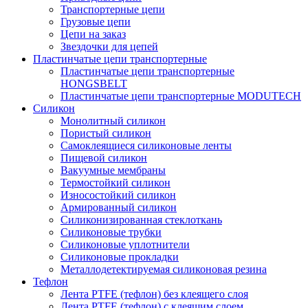
Транспортерные цепи
Грузовые цепи
Цепи на заказ
Звездочки для цепей
Пластинчатые цепи транспортерные
Пластинчатые цепи транспортерные
HONGSBELT
Пластинчатые цепи транспортерные MODUTECH
Силикон
Монолитный силикон
Пористый силикон
Самоклеящиеся силиконовые ленты
Пищевой силикон
Вакуумные мембраны
Термостойкий силикон
Износостойкий силикон
Армированный силикон
Силиконизированная стеклоткань
Силиконовые трубки
Силиконовые уплотнители
Силиконовые прокладки
Металлодетектируемая силиконовая резина
Тефлон
Лента PTFE (тефлон) без клеящего слоя
Лента PTFE (тефлон) с клеящим слоем