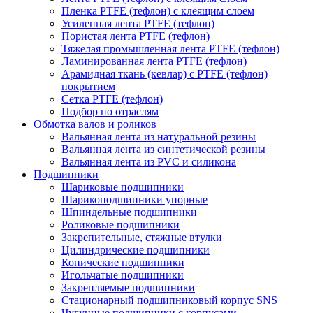
Пленка PTFE (тефлон) с клеящим слоем
Усиленная лента PTFE (тефлон)
Пористая лента PTFE (тефлон)
Тяжелая промышленная лента PTFE (тефлон)
Ламинированная лента PTFE (тефлон)
Арамидная ткань (кевлар) с PTFE (тефлон)
покрытием
Сетка PTFE (тефлон)
Подбор по отраслям
Обмотка валов и роликов
Вальянная лента из натуральной резины
Вальянная лента из синтетической резины
Вальянная лента из PVC и силикона
Подшипники
Шариковые подшипники
Шарикоподшипники упорные
Шпиндельные подшипники
Роликовые подшипники
Закрепительные, стяжные втулки
Цилиндрические подшипники
Конические подшипники
Игольчатые подшипники
Закрепляемые подшипники
Стационарный подшипниковый корпус SNS
Чугунные подшипники с корпусами