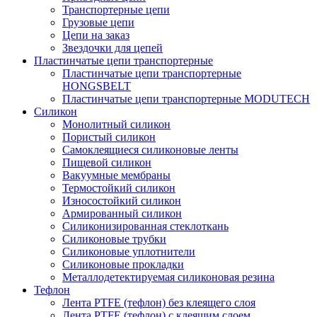
Транспортерные цепи
Грузовые цепи
Цепи на заказ
Звездочки для цепей
Пластинчатые цепи транспортерные
Пластинчатые цепи транспортерные
HONGSBELT
Пластинчатые цепи транспортерные MODUTECH
Силикон
Монолитный силикон
Пористый силикон
Самоклеящиеся силиконовые ленты
Пищевой силикон
Вакуумные мембраны
Термостойкий силикон
Износостойкий силикон
Армированный силикон
Силиконизированная стеклоткань
Силиконовые трубки
Силиконовые уплотнители
Силиконовые прокладки
Металлодетектируемая силиконовая резина
Тефлон
Лента PTFE (тефлон) без клеящего слоя
Лента PTFE (тефлон) с клеящим слоем