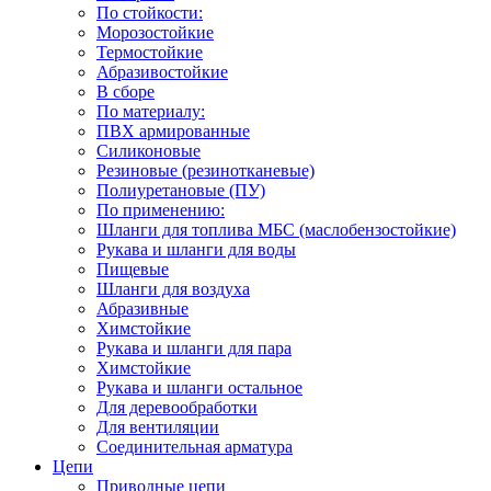
По стойкости:
Морозостойкие
Термостойкие
Абразивостойкие
В сборе
По материалу:
ПВХ армированные
Силиконовые
Резиновые (резинотканевые)
Полиуретановые (ПУ)
По применению:
Шланги для топлива МБС (маслобензостойкие)
Рукава и шланги для воды
Пищевые
Шланги для воздуха
Абразивные
Химстойкие
Рукава и шланги для пара
Химстойкие
Рукава и шланги остальное
Для деревообработки
Для вентиляции
Соединительная арматура
Цепи
Приводные цепи