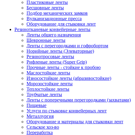
Пластиковые ленты
Бесшовные ленты
Подбор механических замков
Вулканизационные пресса
Оборудование для стыковки лент
Резинотканевые конвейерные ленты
Ленты общего назначения
Шевронные ленты
Ленты с перегородками и гофробортом
Норийные ленты (Элеваторные)
Резинотросовые ленты
Рифленые ленты (Super Grip)
Прочные ленты - стойкие к пробою
Маслостойкие ленты
Износостойкие ленты (абразивостойкие)
Морозостойкие ленты
Теплостойкие ленты
Трубчатые ленты
Ленты с поперечными перегородками (захватами)
Пищевые
Услуги по стыковке конвейерных лент
Металлургия
Оборудование и материалы для стыковки лент
Сельское хоз-во
Переработка