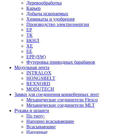
Деревообработка
Карьер
Добыча ископаемых
Химикаты и удобрения
Производство электроэнергии
EP
ТК
БКНЛ
XE
EE
EPP (SW)
Футеровка приводных барабанов
Модульная лента
INTRALOX
HONGSBELT
REXNORD
MODUTECH
Замки для соединения конвейерных лент
Механические соединители Flexco
Механические соединители MLT
Рукава и шланги
По типу:
Напорно всасывающие
Всасывающие
Напорные