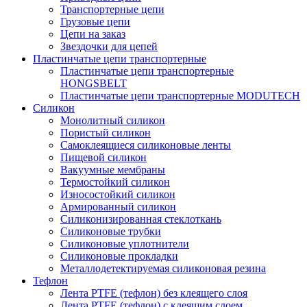
Транспортерные цепи
Грузовые цепи
Цепи на заказ
Звездочки для цепей
Пластинчатые цепи транспортерные
Пластинчатые цепи транспортерные
HONGSBELT
Пластинчатые цепи транспортерные MODUTECH
Силикон
Монолитный силикон
Пористый силикон
Самоклеящиеся силиконовые ленты
Пищевой силикон
Вакуумные мембраны
Термостойкий силикон
Износостойкий силикон
Армированный силикон
Силиконизированная стеклоткань
Силиконовые трубки
Силиконовые уплотнители
Силиконовые прокладки
Металлодетектируемая силиконовая резина
Тефлон
Лента PTFE (тефлон) без клеящего слоя
Лента PTFE (тефлон) с клеящим слоем