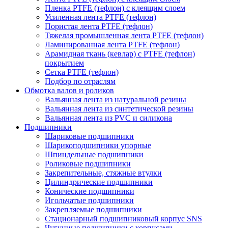
Пленка PTFE (тефлон) с клеящим слоем
Усиленная лента PTFE (тефлон)
Пористая лента PTFE (тефлон)
Тяжелая промышленная лента PTFE (тефлон)
Ламинированная лента PTFE (тефлон)
Арамидная ткань (кевлар) с PTFE (тефлон)
покрытием
Сетка PTFE (тефлон)
Подбор по отраслям
Обмотка валов и роликов
Вальянная лента из натуральной резины
Вальянная лента из синтетической резины
Вальянная лента из PVC и силикона
Подшипники
Шариковые подшипники
Шарикоподшипники упорные
Шпиндельные подшипники
Роликовые подшипники
Закрепительные, стяжные втулки
Цилиндрические подшипники
Конические подшипники
Игольчатые подшипники
Закрепляемые подшипники
Стационарный подшипниковый корпус SNS
Чугунные подшипники с корпусами