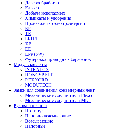
Деревообработка
Карьер
Добыча ископаемых
Химикаты и удобрения
Производство электроэнергии
EP
ТК
БКНЛ
XE
EE
EPP (SW)
Футеровка приводных барабанов
Модульная лента
INTRALOX
HONGSBELT
REXNORD
MODUTECH
Замки для соединения конвейерных лент
Механические соединители Flexco
Механические соединители MLT
Рукава и шланги
По типу:
Напорно всасывающие
Всасывающие
Напорные