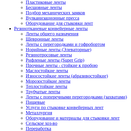
Пластиковые ленты
Бесшовные ленты
Подбор механических замков
Вулканизационные пресса
Оборудование для стыковки лент
Резинотканевые конвейерные ленты
Ленты общего назначения
Шевронные ленты
Ленты с перегородками и гофробортом
Норийные ленты (Элеваторные)
Резинотросовые ленты
Рифленые ленты (Super Grip)
Прочные ленты - стойкие к пробою
Маслостойкие ленты
Износостойкие ленты (абразивостойкие)
Морозостойкие ленты
Теплостойкие ленты
Трубчатые ленты
Ленты с поперечными перегородками (захватами)
Пищевые
Услуги по стыковке конвейерных лент
Металлургия
Оборудование и материалы для стыковки лент
Сельское хоз-во
Переработка