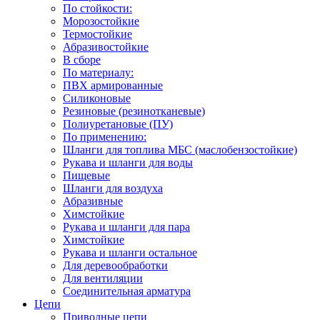
По стойкости:
Морозостойкие
Термостойкие
Абразивостойкие
В сборе
По материалу:
ПВХ армированные
Силиконовые
Резиновые (резинотканевые)
Полиуретановые (ПУ)
По применению:
Шланги для топлива МБС (маслобензостойкие)
Рукава и шланги для воды
Пищевые
Шланги для воздуха
Абразивные
Химстойкие
Рукава и шланги для пара
Химстойкие
Рукава и шланги остальное
Для деревообработки
Для вентиляции
Соединительная арматура
Цепи
Приводные цепи