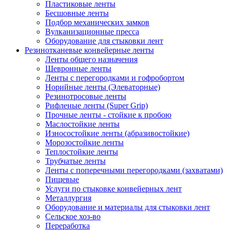
Пластиковые ленты
Бесшовные ленты
Подбор механических замков
Вулканизационные пресса
Оборудование для стыковки лент
Резинотканевые конвейерные ленты
Ленты общего назначения
Шевронные ленты
Ленты с перегородками и гофробортом
Норийные ленты (Элеваторные)
Резинотросовые ленты
Рифленые ленты (Super Grip)
Прочные ленты - стойкие к пробою
Маслостойкие ленты
Износостойкие ленты (абразивостойкие)
Морозостойкие ленты
Теплостойкие ленты
Трубчатые ленты
Ленты с поперечными перегородками (захватами)
Пищевые
Услуги по стыковке конвейерных лент
Металлургия
Оборудование и материалы для стыковки лент
Сельское хоз-во
Переработка