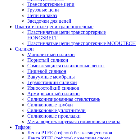
Транспортерные цепи
Грузовые цепи
Цепи на заказ
Звездочки для цепей
Пластинчатые цепи транспортерные
Пластинчатые цепи транспортерные
HONGSBELT
Пластинчатые цепи транспортерные MODUTECH
Силикон
Монолитный силикон
Пористый силикон
Самоклеящиеся силиконовые ленты
Пищевой силикон
Вакуумные мембраны
Термостойкий силикон
Износостойкий силикон
Армированный силикон
Силиконизированная стеклоткань
Силиконовые трубки
Силиконовые уплотнители
Силиконовые прокладки
Металлодетектируемая силиконовая резина
Тефлон
Лента PTFE (тефлон) без клеящего слоя
Лента PTFE (тефлон) с клеящим слоем