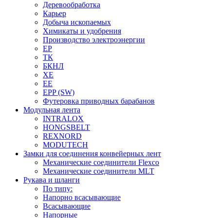
Деревообработка
Карьер
Добыча ископаемых
Химикаты и удобрения
Производство электроэнергии
EP
ТК
БКНЛ
XE
EE
EPP (SW)
Футеровка приводных барабанов
Модульная лента
INTRALOX
HONGSBELT
REXNORD
MODUTECH
Замки для соединения конвейерных лент
Механические соединители Flexco
Механические соединители MLT
Рукава и шланги
По типу:
Напорно всасывающие
Всасывающие
Напорные