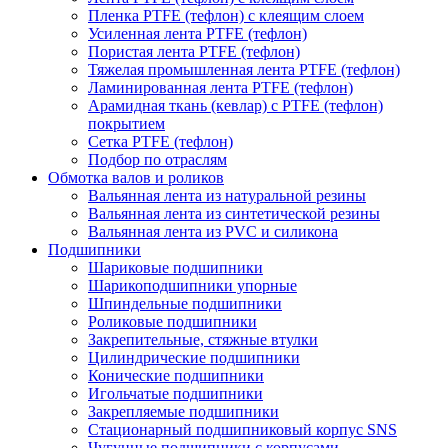
Пленка PTFE (тефлон) с клеящим слоем
Усиленная лента PTFE (тефлон)
Пористая лента PTFE (тефлон)
Тяжелая промышленная лента PTFE (тефлон)
Ламинированная лента PTFE (тефлон)
Арамидная ткань (кевлар) с PTFE (тефлон)
покрытием
Сетка PTFE (тефлон)
Подбор по отраслям
Обмотка валов и роликов
Вальянная лента из натуральной резины
Вальянная лента из синтетической резины
Вальянная лента из PVC и силикона
Подшипники
Шариковые подшипники
Шарикоподшипники упорные
Шпиндельные подшипники
Роликовые подшипники
Закрепительные, стяжные втулки
Цилиндрические подшипники
Конические подшипники
Игольчатые подшипники
Закрепляемые подшипники
Стационарный подшипниковый корпус SNS
Чугунные подшипники с корпусами