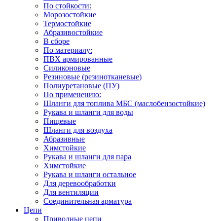
По стойкости:
Морозостойкие
Термостойкие
Абразивостойкие
В сборе
По материалу:
ПВХ армированные
Силиконовые
Резиновые (резинотканевые)
Полиуретановые (ПУ)
По применению:
Шланги для топлива МБС (маслобензостойкие)
Рукава и шланги для воды
Пищевые
Шланги для воздуха
Абразивные
Химстойкие
Рукава и шланги для пара
Химстойкие
Рукава и шланги остальное
Для деревообработки
Для вентиляции
Соединительная арматура
Цепи
Приводные цепи