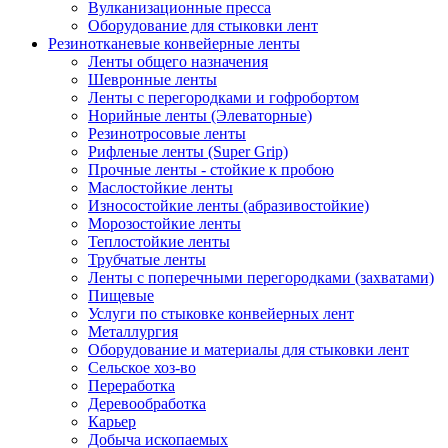
Вулканизационные пресса
Оборудование для стыковки лент
Резинотканевые конвейерные ленты
Ленты общего назначения
Шевронные ленты
Ленты с перегородками и гофробортом
Норийные ленты (Элеваторные)
Резинотросовые ленты
Рифленые ленты (Super Grip)
Прочные ленты - стойкие к пробою
Маслостойкие ленты
Износостойкие ленты (абразивостойкие)
Морозостойкие ленты
Теплостойкие ленты
Трубчатые ленты
Ленты с поперечными перегородками (захватами)
Пищевые
Услуги по стыковке конвейерных лент
Металлургия
Оборудование и материалы для стыковки лент
Сельское хоз-во
Переработка
Деревообработка
Карьер
Добыча ископаемых