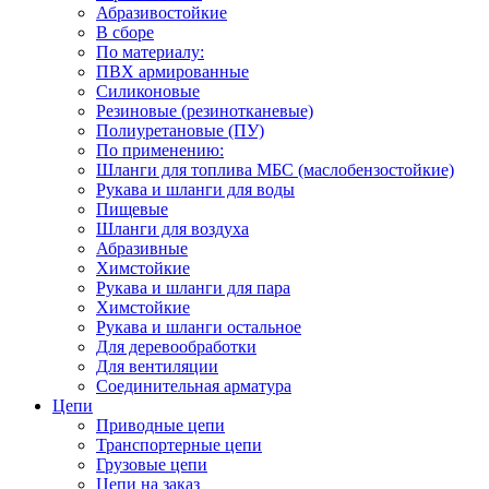
Абразивостойкие
В сборе
По материалу:
ПВХ армированные
Силиконовые
Резиновые (резинотканевые)
Полиуретановые (ПУ)
По применению:
Шланги для топлива МБС (маслобензостойкие)
Рукава и шланги для воды
Пищевые
Шланги для воздуха
Абразивные
Химстойкие
Рукава и шланги для пара
Химстойкие
Рукава и шланги остальное
Для деревообработки
Для вентиляции
Соединительная арматура
Цепи
Приводные цепи
Транспортерные цепи
Грузовые цепи
Цепи на заказ