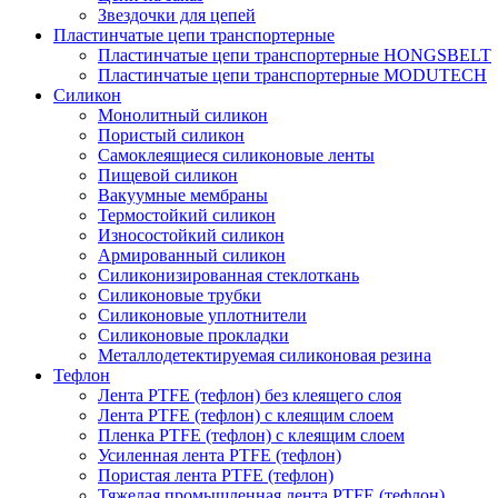
Звездочки для цепей
Пластинчатые цепи транспортерные
Пластинчатые цепи транспортерные HONGSBELT
Пластинчатые цепи транспортерные MODUTECH
Силикон
Монолитный силикон
Пористый силикон
Самоклеящиеся силиконовые ленты
Пищевой силикон
Вакуумные мембраны
Термостойкий силикон
Износостойкий силикон
Армированный силикон
Силиконизированная стеклоткань
Силиконовые трубки
Силиконовые уплотнители
Силиконовые прокладки
Металлодетектируемая силиконовая резина
Тефлон
Лента PTFE (тефлон) без клеящего слоя
Лента PTFE (тефлон) с клеящим слоем
Пленка PTFE (тефлон) с клеящим слоем
Усиленная лента PTFE (тефлон)
Пористая лента PTFE (тефлон)
Тяжелая промышленная лента PTFE (тефлон)