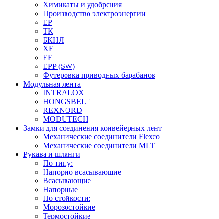
Химикаты и удобрения
Производство электроэнергии
EP
ТК
БКНЛ
XE
EE
EPP (SW)
Футеровка приводных барабанов
Модульная лента
INTRALOX
HONGSBELT
REXNORD
MODUTECH
Замки для соединения конвейерных лент
Механические соединители Flexco
Механические соединители MLT
Рукава и шланги
По типу:
Напорно всасывающие
Всасывающие
Напорные
По стойкости:
Морозостойкие
Термостойкие