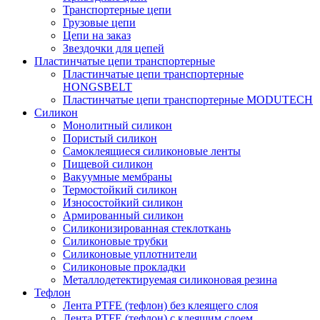
Транспортерные цепи
Грузовые цепи
Цепи на заказ
Звездочки для цепей
Пластинчатые цепи транспортерные
Пластинчатые цепи транспортерные
HONGSBELT
Пластинчатые цепи транспортерные MODUTECH
Силикон
Монолитный силикон
Пористый силикон
Самоклеящиеся силиконовые ленты
Пищевой силикон
Вакуумные мембраны
Термостойкий силикон
Износостойкий силикон
Армированный силикон
Силиконизированная стеклоткань
Силиконовые трубки
Силиконовые уплотнители
Силиконовые прокладки
Металлодетектируемая силиконовая резина
Тефлон
Лента PTFE (тефлон) без клеящего слоя
Лента PTFE (тефлон) с клеящим слоем