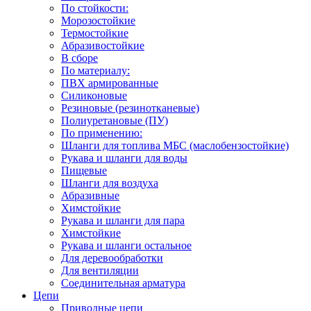
По стойкости:
Морозостойкие
Термостойкие
Абразивостойкие
В сборе
По материалу:
ПВХ армированные
Силиконовые
Резиновые (резинотканевые)
Полиуретановые (ПУ)
По применению:
Шланги для топлива МБС (маслобензостойкие)
Рукава и шланги для воды
Пищевые
Шланги для воздуха
Абразивные
Химстойкие
Рукава и шланги для пара
Химстойкие
Рукава и шланги остальное
Для деревообработки
Для вентиляции
Соединительная арматура
Цепи
Приводные цепи