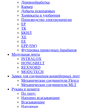
Деревообработка
Карьер
Добыча ископаемых
Химикаты и удобрения
Производство электроэнергии
EP
ТК
БКНЛ
XE
EE
EPP (SW)
Футеровка приводных барабанов
Модульная лента
INTRALOX
HONGSBELT
REXNORD
MODUTECH
Замки для соединения конвейерных лент
Механические соединители Flexco
Механические соединители MLT
Рукава и шланги
По типу:
Напорно всасывающие
Всасывающие
Напорные