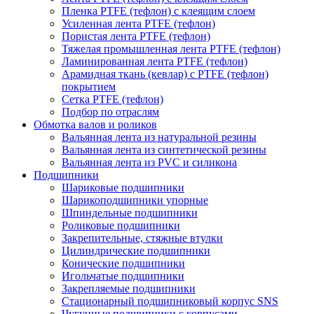
Пленка PTFE (тефлон) с клеящим слоем
Усиленная лента PTFE (тефлон)
Пористая лента PTFE (тефлон)
Тяжелая промышленная лента PTFE (тефлон)
Ламинированная лента PTFE (тефлон)
Арамидная ткань (кевлар) с PTFE (тефлон)
покрытием
Сетка PTFE (тефлон)
Подбор по отраслям
Обмотка валов и роликов
Вальянная лента из натуральной резины
Вальянная лента из синтетической резины
Вальянная лента из PVC и силикона
Подшипники
Шариковые подшипники
Шарикоподшипники упорные
Шпиндельные подшипники
Роликовые подшипники
Закрепительные, стяжные втулки
Цилиндрические подшипники
Конические подшипники
Игольчатые подшипники
Закрепляемые подшипники
Стационарный подшипниковый корпус SNS
Чугунные подшипники с корпусами