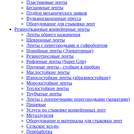
Пластиковые ленты
Бесшовные ленты
Подбор механических замков
Вулканизационные пресса
Оборудование для стыковки лент
Резинотканевые конвейерные ленты
Ленты общего назначения
Шевронные ленты
Ленты с перегородками и гофробортом
Норийные ленты (Элеваторные)
Резинотросовые ленты
Рифленые ленты (Super Grip)
Прочные ленты - стойкие к пробою
Маслостойкие ленты
Износостойкие ленты (абразивостойкие)
Морозостойкие ленты
Теплостойкие ленты
Трубчатые ленты
Ленты с поперечными перегородками (захватами)
Пищевые
Услуги по стыковке конвейерных лент
Металлургия
Оборудование и материалы для стыковки лент
Сельское хоз-во
Переработка