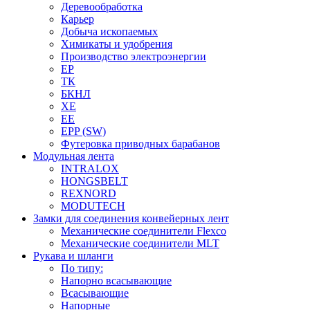
Деревообработка
Карьер
Добыча ископаемых
Химикаты и удобрения
Производство электроэнергии
EP
ТК
БКНЛ
XE
EE
EPP (SW)
Футеровка приводных барабанов
Модульная лента
INTRALOX
HONGSBELT
REXNORD
MODUTECH
Замки для соединения конвейерных лент
Механические соединители Flexco
Механические соединители MLT
Рукава и шланги
По типу:
Напорно всасывающие
Всасывающие
Напорные