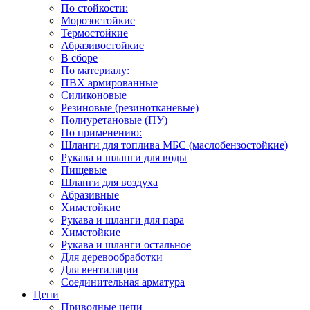
По стойкости:
Морозостойкие
Термостойкие
Абразивостойкие
В сборе
По материалу:
ПВХ армированные
Силиконовые
Резиновые (резинотканевые)
Полиуретановые (ПУ)
По применению:
Шланги для топлива МБС (маслобензостойкие)
Рукава и шланги для воды
Пищевые
Шланги для воздуха
Абразивные
Химстойкие
Рукава и шланги для пара
Химстойкие
Рукава и шланги остальное
Для деревообработки
Для вентиляции
Соединительная арматура
Цепи
Приводные цепи