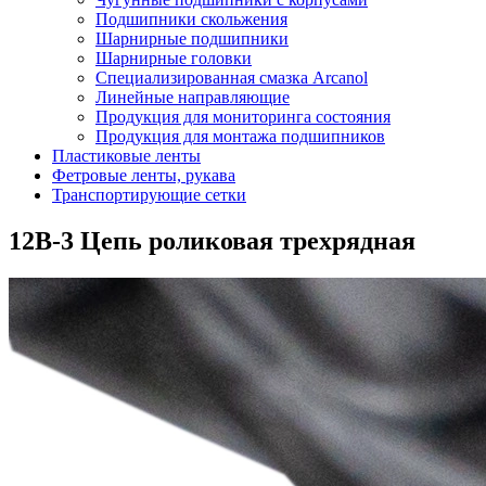
Подшипники скольжения
Шарнирные подшипники
Шарнирные головки
Специализированная смазка Arcanol
Линейные направляющие
Продукция для мониторинга состояния
Продукция для монтажа подшипников
Пластиковые ленты
Фетровые ленты, рукава
Транспортирующие сетки
12B-3 Цепь роликовая трехрядная