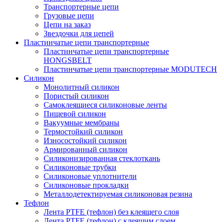
Транспортерные цепи
Грузовые цепи
Цепи на заказ
Звездочки для цепей
Пластинчатые цепи транспортерные
Пластинчатые цепи транспортерные
HONGSBELT
Пластинчатые цепи транспортерные MODUTECH
Силикон
Монолитный силикон
Пористый силикон
Самоклеящиеся силиконовые ленты
Пищевой силикон
Вакуумные мембраны
Термостойкий силикон
Износостойкий силикон
Армированный силикон
Силиконизированная стеклоткань
Силиконовые трубки
Силиконовые уплотнители
Силиконовые прокладки
Металлодетектируемая силиконовая резина
Тефлон
Лента PTFE (тефлон) без клеящего слоя
Лента PTFE (тефлон) с клеящим слоем