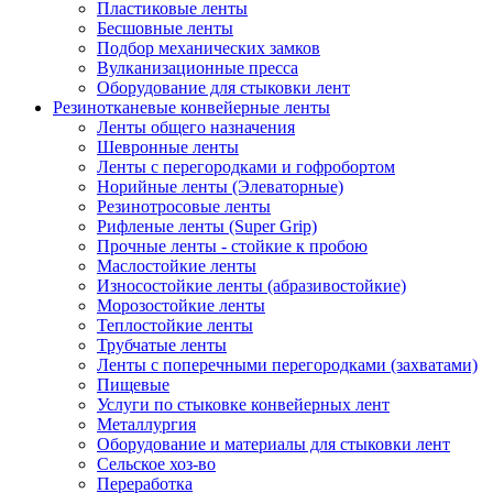
Пластиковые ленты
Бесшовные ленты
Подбор механических замков
Вулканизационные пресса
Оборудование для стыковки лент
Резинотканевые конвейерные ленты
Ленты общего назначения
Шевронные ленты
Ленты с перегородками и гофробортом
Норийные ленты (Элеваторные)
Резинотросовые ленты
Рифленые ленты (Super Grip)
Прочные ленты - стойкие к пробою
Маслостойкие ленты
Износостойкие ленты (абразивостойкие)
Морозостойкие ленты
Теплостойкие ленты
Трубчатые ленты
Ленты с поперечными перегородками (захватами)
Пищевые
Услуги по стыковке конвейерных лент
Металлургия
Оборудование и материалы для стыковки лент
Сельское хоз-во
Переработка