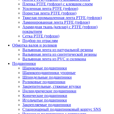
Пленка PTFE (тефлон) с клеящим слоем
Усиленная лента PTFE (тефлон)
Пористая лента PTFE (тефлон)
Тяжелая промышленная лента PTFE (тефлон)
Ламинированная лента PTFE (тефлон)
Арамидная ткань (кевлар) с PTFE (тефлон)
покрытием
Сетка PTFE (тефлон)
Подбор по отраслям
Обмотка валов и роликов
Вальянная лента из натуральной резины
Вальянная лента из синтетической резины
Вальянная лента из PVC и силикона
Подшипники
Шариковые подшипники
Шарикоподшипники упорные
Шпиндельные подшипники
Роликовые подшипники
Закрепительные, стяжные втулки
Цилиндрические подшипники
Конические подшипники
Игольчатые подшипники
Закрепляемые подшипники
Стационарный подшипниковый корпус SNS
Чугунные подшипники с корпусами