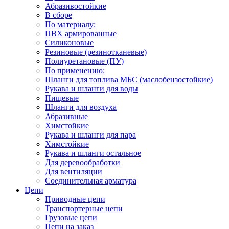
Абразивостойкие
В сборе
По материалу:
ПВХ армированные
Силиконовые
Резиновые (резинотканевые)
Полиуретановые (ПУ)
По применению:
Шланги для топлива МБС (маслобензостойкие)
Рукава и шланги для воды
Пищевые
Шланги для воздуха
Абразивные
Химстойкие
Рукава и шланги для пара
Химстойкие
Рукава и шланги остальное
Для деревообработки
Для вентиляции
Соединительная арматура
Цепи
Приводные цепи
Транспортерные цепи
Грузовые цепи
Цепи на заказ