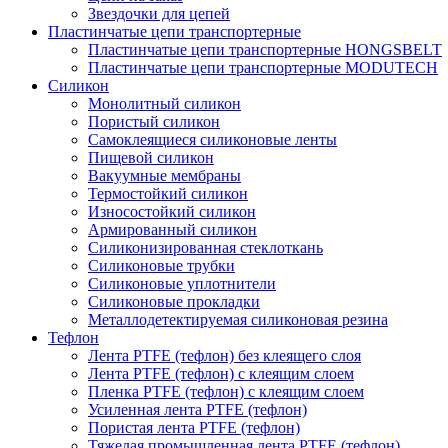
Звездочки для цепей
Пластинчатые цепи транспортерные
Пластинчатые цепи транспортерные HONGSBELT
Пластинчатые цепи транспортерные MODUTECH
Силикон
Монолитный силикон
Пористый силикон
Самоклеящиеся силиконовые ленты
Пищевой силикон
Вакуумные мембраны
Термостойкий силикон
Износостойкий силикон
Армированный силикон
Силиконизированная стеклоткань
Силиконовые трубки
Силиконовые уплотнители
Силиконовые прокладки
Металлодетектируемая силиконовая резина
Тефлон
Лента PTFE (тефлон) без клеящего слоя
Лента PTFE (тефлон) с клеящим слоем
Пленка PTFE (тефлон) с клеящим слоем
Усиленная лента PTFE (тефлон)
Пористая лента PTFE (тефлон)
Тяжелая промышленная лента PTFE (тефлон)