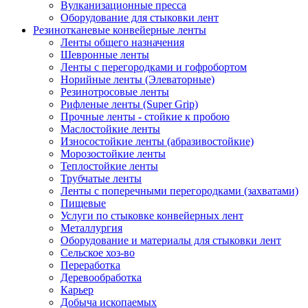
Вулканизационные пресса
Оборудование для стыковки лент
Резинотканевые конвейерные ленты
Ленты общего назначения
Шевронные ленты
Ленты с перегородками и гофробортом
Норийные ленты (Элеваторные)
Резинотросовые ленты
Рифленые ленты (Super Grip)
Прочные ленты - стойкие к пробою
Маслостойкие ленты
Износостойкие ленты (абразивостойкие)
Морозостойкие ленты
Теплостойкие ленты
Трубчатые ленты
Ленты с поперечными перегородками (захватами)
Пищевые
Услуги по стыковке конвейерных лент
Металлургия
Оборудование и материалы для стыковки лент
Сельское хоз-во
Переработка
Деревообработка
Карьер
Добыча ископаемых