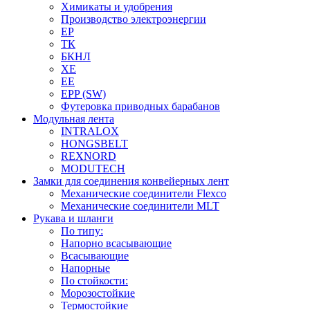
Химикаты и удобрения
Производство электроэнергии
EP
ТК
БКНЛ
XE
EE
EPP (SW)
Футеровка приводных барабанов
Модульная лента
INTRALOX
HONGSBELT
REXNORD
MODUTECH
Замки для соединения конвейерных лент
Механические соединители Flexco
Механические соединители MLT
Рукава и шланги
По типу:
Напорно всасывающие
Всасывающие
Напорные
По стойкости:
Морозостойкие
Термостойкие